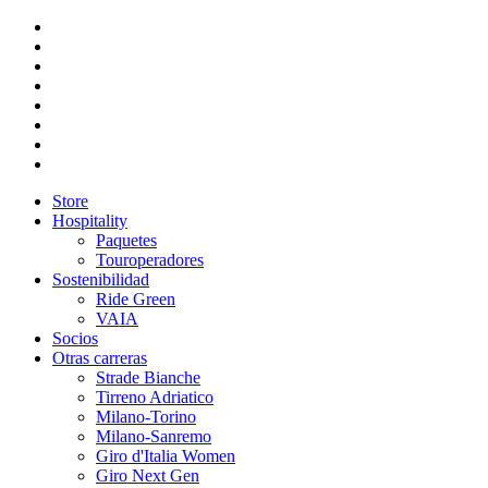
Store
Hospitality
Paquetes
Touroperadores
Sostenibilidad
Ride Green
VAIA
Socios
Otras carreras
Strade Bianche
Tirreno Adriatico
Milano-Torino
Milano-Sanremo
Giro d'Italia Women
Giro Next Gen