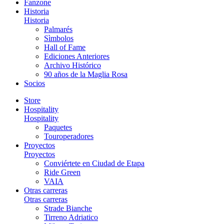
Fanzone
Historia
Historia
Palmarés
Sìmbolos
Hall of Fame
Ediciones Anteriores
Archivo Histórico
90 años de la Maglia Rosa
Socios
Store
Hospitality
Hospitality
Paquetes
Touroperadores
Proyectos
Proyectos
Conviértete en Ciudad de Etapa
Ride Green
VAIA
Otras carreras
Otras carreras
Strade Bianche
Tirreno Adriatico