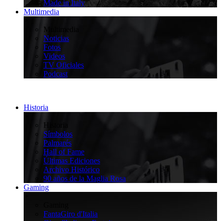
Made in Italy
Multimedia
>
Multimedia
Noticias
Fotos
Videos
TV Oficiales
Podcast
Historia
>
Historia
Símbolos
Palmarés
Hall of Fame
Últimas Ediciones
Archivo Histórico
90 años de la Maglia Rosa
Gaming
>
Gaming
FantaGiro d'Italia