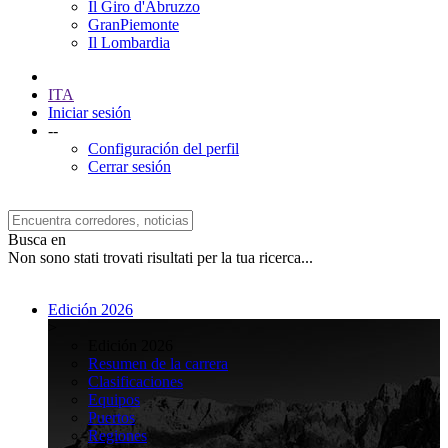
Il Giro d'Abruzzo
GranPiemonte
Il Lombardia
ITA
Iniciar sesión
--
Configuración del perfil
Cerrar sesión
Busca en
Non sono stati trovati risultati per la tua ricerca...
Edición 2026
>
Edición 2026
Resumen de la carrera
Clasificaciones
Equipos
Puertos
Regiones