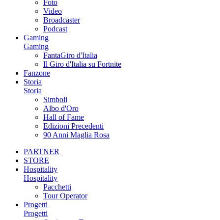
Foto
Video
Broadcaster
Podcast
Gaming
Gaming
FantaGiro d'Italia
Il Giro d'Italia su Fortnite
Fanzone
Storia
Storia
Simboli
Albo d'Oro
Hall of Fame
Edizioni Precedenti
90 Anni Maglia Rosa
PARTNER
STORE
Hospitality
Hospitality
Pacchetti
Tour Operator
Progetti
Progetti