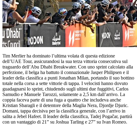
Tim Merlier ha dominato l’ultima volata di questa edizione
dell’UAE Tour, assicurandosi la sua terza vittoria consecutiva sul
traguardo dell’Abu Dhabi Breakwater. Con uno sprint calcolato alla
perfezione, il belga ha battuto il connazionale Jasper Philipsen e il
leader della classifica a punti Jonathan Milan, portando il suo bottino
totale nella corsa a sette vittorie di tappa. I velocisti hanno dovuto
guadagnarsi lo sprint, chiudendo sugli ultimi due fuggitivi, Carlos
Samudio e Manuele Tarozzi, solamente a 2,5 km dall’arrivo. La
coppia faceva parte di una fuga a quattro che includeva anche
Kristian Sbaragli e il detentore della Maglia Nera, Djordje Djuric.
Domani, tappa decisiva per la classifica generale, con l’arrivo in
salita a Jebel Hafeet. Il leader della classifica, Tadej Pogačar, partirà
con un vantaggio di 21” su Joshua Tarling e 27” su Ivan Romeo.