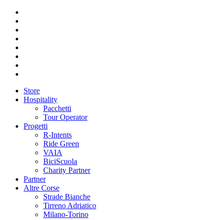
Store
Hospitality
Pacchetti
Tour Operator
Progetti
R-Intents
Ride Green
VAIA
BiciScuola
Charity Partner
Partner
Altre Corse
Strade Bianche
Tirreno Adriatico
Milano-Torino