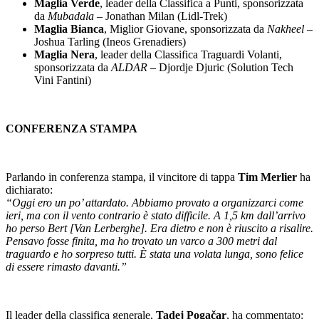
Maglia Verde
, leader della Classifica a Punti, sponsorizzata
da
Mubadala
– Jonathan Milan (Lidl-Trek)
Maglia Bianca
, Miglior Giovane, sponsorizzata da
Nakheel
–
Joshua Tarling (Ineos Grenadiers)
Maglia Nera
, leader della Classifica Traguardi Volanti,
sponsorizzata da
ALDAR
– Djordje Djuric (Solution Tech
Vini Fantini)
CONFERENZA STAMPA
Parlando in conferenza stampa, il vincitore di tappa
Tim Merlier
ha
dichiarato:
“Oggi ero un po’ attardato. Abbiamo provato a organizzarci come
ieri, ma con il vento contrario è stato difficile. A 1,5 km dall’arrivo
ho perso Bert [Van Lerberghe]. Era dietro e non è riuscito a risalire.
Pensavo fosse finita, ma ho trovato un varco a 300 metri dal
traguardo e ho sorpreso tutti. È stata una volata lunga, sono felice
di essere rimasto davanti.”
Il leader della classifica generale,
Tadej Pogačar
, ha commentato: