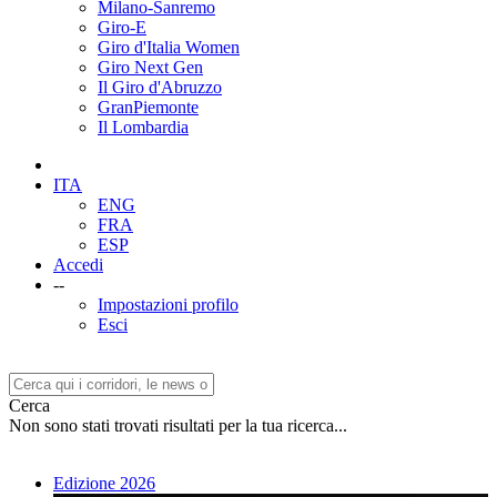
Milano-Sanremo
Giro-E
Giro d'Italia Women
Giro Next Gen
Il Giro d'Abruzzo
GranPiemonte
Il Lombardia
ITA
ENG
FRA
ESP
Accedi
--
Impostazioni profilo
Esci
Cerca
Non sono stati trovati risultati per la tua ricerca...
Edizione 2026