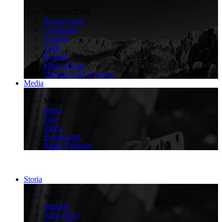
>
Edizione 2026
Recap Corsa
Classifiche
Squadre
Salite
Regioni
Made in Italy
Diventa Città di Tappa
Media
>
Media
News
Foto
Video
Broadcaster
Radio Ufficiale
Storia
>
Storia
Simboli
Albo d'Oro