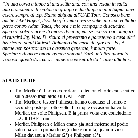
“In una corsa a tappe di una settimana, con una volata in salita,
una cronometro, tre volate di gruppo e due tappe di montagna, devi
essere sempre al top. Siamo abituati all’UAE Tour. Conosco bene
anche Jebel Hafeet, dove ho già vinto diverse volte, ma una volta ho
perso contro Adam Yates, che ora è mio compagno di squadra.
Spero di poter vincere di nuovo domani, ma se non sarò io, magari
ci riuscirà Jay Vine. Di sicuro ci proveremo e porteremo a casa altri
bei ricordi dagli Emirati. Abbiamo due carte da giocare. Jay è
anche ben posizionato in classifica generale, è molto forte.
Speriamo di avere buone gambe domani. Sarà un’altra giornata
ventosa, quindi dovremo rimanere concentrati dall’inizio alla fine.”
STATISTICHE
Tim Merlier è il primo corridore a ottenere vittorie consecutive
sullo stesso traguardo all’UAE Tour.
Tim Merlier e Jasper Philipsen hanno concluso al primo e
secondo posto per otto volte. In cinque occasioni ha vinto
Merlier, tre volte Philipsen. È la prima volta che concludono
1-2 all’UAE Tour.
Merlier, Philipsen e Milan erano già stati insieme sul podio
solo una volta prima di oggi: due giorni fa, quando vinse
Milan davanti a Merlier (2°) e Philipsen (3°).