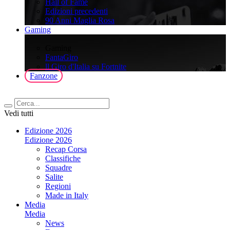
Hall of Fame
Edizioni precedenti
90 Anni Maglia Rosa
Gaming
>
Gaming
FantaGiro
ll Giro d'Italia su Fortnite
Fanzone
Vedi tutti
Edizione 2026
Edizione 2026
Recap Corsa
Classifiche
Squadre
Salite
Regioni
Made in Italy
Media
Media
News