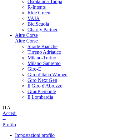
Ospita una Tappa
R-Intents
Ride Green
VAIA
BiciScuola
Charity Partner
Altre Corse
Altre Corse
Strade Bianche
Tirreno Adriatico
Milano-Torino
Milano-Sanremo
Giro-E
Giro d'Italia Women
Giro Next Gen
Il Giro d'Abruzzo
GranPiemonte
Il Lombardia
ITA
Accedi
--
Profilo
Impostazioni profilo