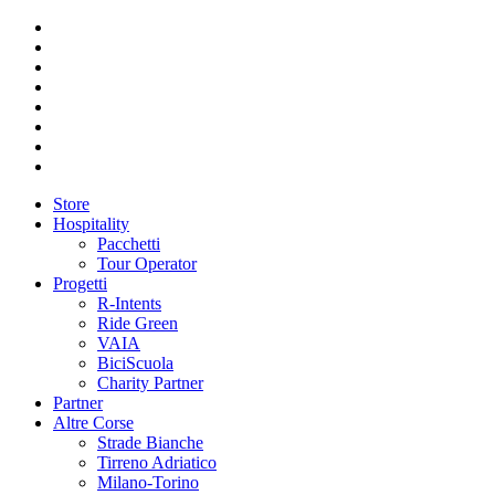
Store
Hospitality
Pacchetti
Tour Operator
Progetti
R-Intents
Ride Green
VAIA
BiciScuola
Charity Partner
Partner
Altre Corse
Strade Bianche
Tirreno Adriatico
Milano-Torino