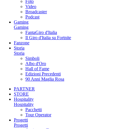
Foto
Video
Broadcaster
Podcast
Gaming
Gaming
FantaGiro d'Italia
Il Giro d'Italia su Fortnite
Fanzone
Storia
Storia
Simboli
Albo d'Oro
Hall of Fame
Edizioni Precedenti
90 Anni Maglia Rosa
PARTNER
STORE
Hospitality
Hospitality
Pacchetti
Tour Operator
Progetti
Progetti