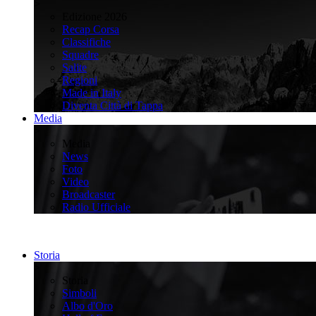
>
Edizione 2026
Recap Corsa
Classifiche
Squadre
Salite
Regioni
Made in Italy
Diventa Città di Tappa
Media
>
Media
News
Foto
Video
Broadcaster
Radio Ufficiale
Storia
>
Storia
Simboli
Albo d'Oro