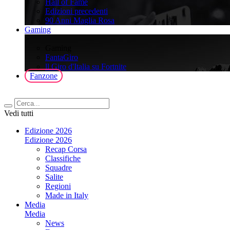
Hall of Fame
Edizioni precedenti
90 Anni Maglia Rosa
Gaming
>
Gaming
FantaGiro
ll Giro d'Italia su Fortnite
Fanzone
Vedi tutti
Edizione 2026
Edizione 2026
Recap Corsa
Classifiche
Squadre
Salite
Regioni
Made in Italy
Media
Media
News