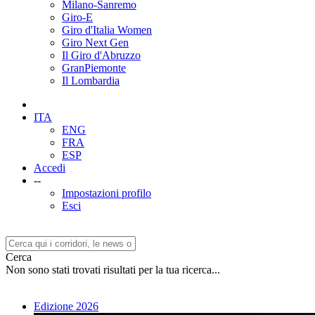
Milano-Sanremo
Giro-E
Giro d'Italia Women
Giro Next Gen
Il Giro d'Abruzzo
GranPiemonte
Il Lombardia
ITA
ENG
FRA
ESP
Accedi
--
Impostazioni profilo
Esci
Cerca
Non sono stati trovati risultati per la tua ricerca...
Edizione 2026