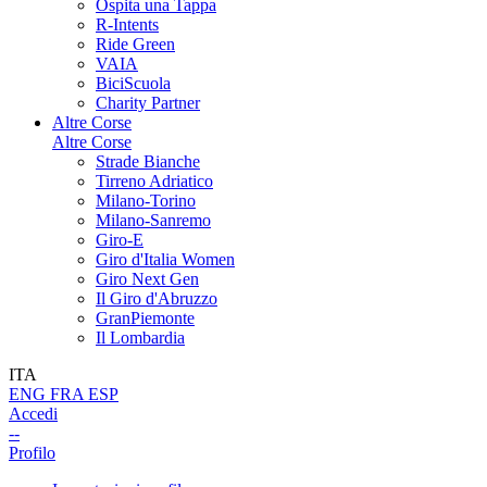
Ospita una Tappa
R-Intents
Ride Green
VAIA
BiciScuola
Charity Partner
Altre Corse
Altre Corse
Strade Bianche
Tirreno Adriatico
Milano-Torino
Milano-Sanremo
Giro-E
Giro d'Italia Women
Giro Next Gen
Il Giro d'Abruzzo
GranPiemonte
Il Lombardia
ITA
ENG
FRA
ESP
Accedi
--
Profilo