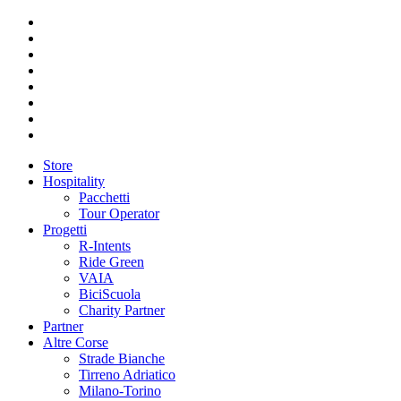
Store
Hospitality
Pacchetti
Tour Operator
Progetti
R-Intents
Ride Green
VAIA
BiciScuola
Charity Partner
Partner
Altre Corse
Strade Bianche
Tirreno Adriatico
Milano-Torino