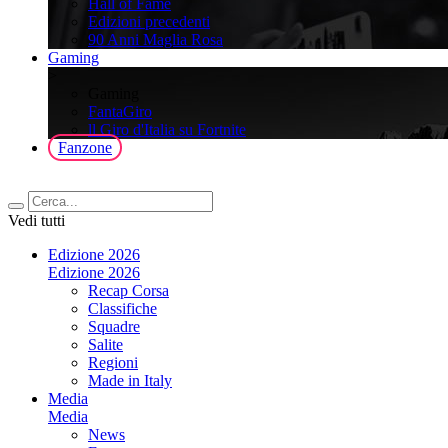
Hall of Fame
Edizioni precedenti
90 Anni Maglia Rosa
Gaming
>
Gaming
FantaGiro
ll Giro d'Italia su Fortnite
Fanzone
Vedi tutti
Edizione 2026
Edizione 2026
Recap Corsa
Classifiche
Squadre
Salite
Regioni
Made in Italy
Media
Media
News