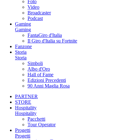
Foto
Video
Broadcaster
Podcast
Gaming
Gaming
FantaGiro d'Italia
Il Giro d'Italia su Fortnite
Fanzone
Storia
Storia
Simboli
Albo d'Oro
Hall of Fame
Edizioni Precedenti
90 Anni Maglia Rosa
PARTNER
STORE
Hospitality
Hospitality
Pacchetti
Tour Operator
Progetti
Progetti