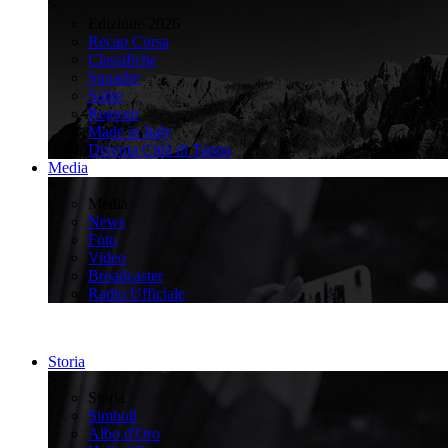
>
Edizione 2026
Recap Corsa
Classifiche
Squadre
Salite
Regioni
Made in Italy
Diventa Città di Tappa
Media
>
Media
News
Foto
Video
Broadcaster
Radio Ufficiale
Storia
>
Storia
Simboli
Albo d'Oro