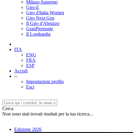
Milano-Sanremo
Giro-E
Giro d'Italia Women
Giro Next Gen
Il Giro d'Abruzzo
GranPiemonte
Il Lombardia
ITA
ENG
FRA
ESP
Accedi
--
Impostazioni profilo
Esci
Cerca
Non sono stati trovati risultati per la tua ricerca...
Edizione 2026