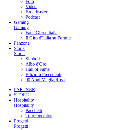
Foto
Video
Broadcaster
Podcast
Gaming
Gaming
FantaGiro d'Italia
Il Giro d'Italia su Fortnite
Fanzone
Storia
Storia
Simboli
Albo d'Oro
Hall of Fame
Edizioni Precedenti
90 Anni Maglia Rosa
PARTNER
STORE
Hospitality
Hospitality
Pacchetti
Tour Operator
Progetti
Progetti