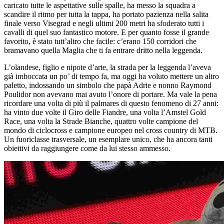
caricato tutte le aspettative sulle spalle, ha messo la squadra a
scandire il ritmo per tutta la tappa, ha portato pazienza nella salita
finale verso Visegrad e negli ultimi 200 metri ha sfoderato tutti i
cavalli di quel suo fantastico motore. E per quanto fosse il grande
favorito, è stato tutt’altro che facile: c’erano 150 corridori che
bramavano quella Maglia che ti fa entrare dritto nella leggenda.
L’olandese, figlio e nipote d’arte, la strada per la leggenda l’aveva
già imboccata un po’ di tempo fa, ma oggi ha voluto mettere un altro
paletto, indossando un simbolo che papà Adrie e nonno Raymond
Poulidor non avevano mai avuto l’onore di portare. Ma vale la pena
ricordare una volta di più il palmares di questo fenomeno di 27 anni:
ha vinto due volte il Giro delle Fiandre, una volta l’Amstel Gold
Race, una volta la Strade Bianche, quattro volte campione del
mondo di ciclocross e campione europeo nel cross country di MTB.
Un fuoriclasse trasversale, un esemplare unico, che ha ancora tanti
obiettivi da raggiungere come da lui stesso ammesso.