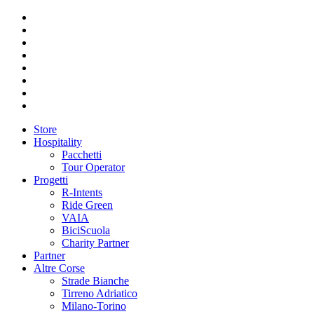
Store
Hospitality
Pacchetti
Tour Operator
Progetti
R-Intents
Ride Green
VAIA
BiciScuola
Charity Partner
Partner
Altre Corse
Strade Bianche
Tirreno Adriatico
Milano-Torino