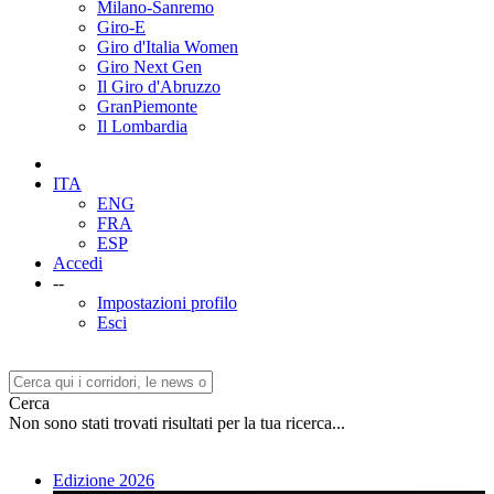
Milano-Sanremo
Giro-E
Giro d'Italia Women
Giro Next Gen
Il Giro d'Abruzzo
GranPiemonte
Il Lombardia
ITA
ENG
FRA
ESP
Accedi
--
Impostazioni profilo
Esci
Cerca
Non sono stati trovati risultati per la tua ricerca...
Edizione 2026