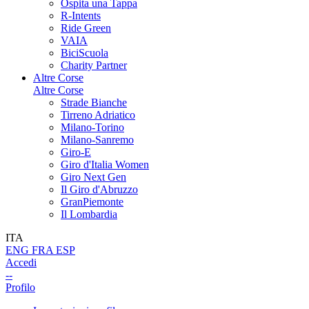
Ospita una Tappa
R-Intents
Ride Green
VAIA
BiciScuola
Charity Partner
Altre Corse
Altre Corse
Strade Bianche
Tirreno Adriatico
Milano-Torino
Milano-Sanremo
Giro-E
Giro d'Italia Women
Giro Next Gen
Il Giro d'Abruzzo
GranPiemonte
Il Lombardia
ITA
ENG
FRA
ESP
Accedi
--
Profilo