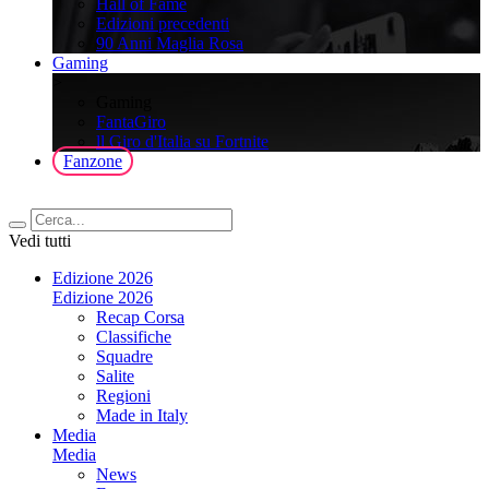
Hall of Fame
Edizioni precedenti
90 Anni Maglia Rosa
Gaming
>
Gaming
FantaGiro
ll Giro d'Italia su Fortnite
Fanzone
Vedi tutti
Edizione 2026
Edizione 2026
Recap Corsa
Classifiche
Squadre
Salite
Regioni
Made in Italy
Media
Media
News