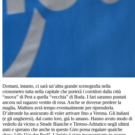
Domani, intanto, ci sarà un’altra grande scenografia nella
cronometro tutta nella capitale che porterà i corridori dalla città
“nuova” di Pest a quella “vecchia” di Buda. I fari saranno puntati
ancora sul ragazzo vestito di rosa. Anche se dovesse perdere la
maglia, Mathieu avrà tempo eventualmente per riprenderla.
D’altronde ha assicurato di voler arrivare fino a Verona. Gli italiani
(e gli ungheresi), dal canto loro, già lo amano. Hanno avuto modo di
vederlo da vicino a Strade Bianche e Tirreno-Adriatico negli ultimi
anni e sperano che anche in questo Giro possa regalare qualche
show “alla Van der Poel”. L’inizio è stato incoraggiante in questo