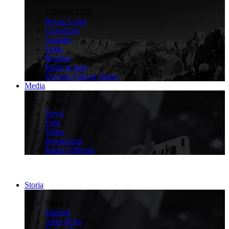
>
Edizione 2026
Recap Corsa
Classifiche
Squadre
Salite
Regioni
Made in Italy
Diventa Città di Tappa
Media
>
Media
News
Foto
Video
Broadcaster
Radio Ufficiale
Storia
>
Storia
Simboli
Albo d'Oro