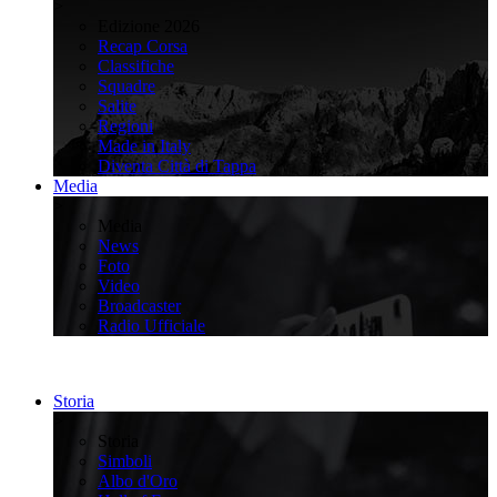
>
Edizione 2026
Recap Corsa
Classifiche
Squadre
Salite
Regioni
Made in Italy
Diventa Città di Tappa
Media
>
Media
News
Foto
Video
Broadcaster
Radio Ufficiale
Storia
>
Storia
Simboli
Albo d'Oro