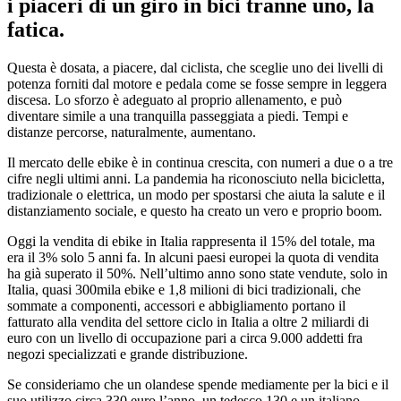
i piaceri di un giro in bici tranne uno, la
fatica.
Questa è dosata, a piacere, dal ciclista, che sceglie uno dei livelli di
potenza forniti dal motore e pedala come se fosse sempre in leggera
discesa. Lo sforzo è adeguato al proprio allenamento, e può
diventare simile a una tranquilla passeggiata a piedi. Tempi e
distanze percorse, naturalmente, aumentano.
Il mercato delle ebike è in continua crescita, con numeri a due o a tre
cifre negli ultimi anni. La pandemia ha riconosciuto nella bicicletta,
tradizionale o elettrica, un modo per spostarsi che aiuta la salute e il
distanziamento sociale, e questo ha creato un vero e proprio boom.
Oggi la vendita di ebike in Italia rappresenta il 15% del totale, ma
era il 3% solo 5 anni fa. In alcuni paesi europei la quota di vendita
ha già superato il 50%. Nell’ultimo anno sono state vendute, solo in
Italia, quasi 300mila ebike e 1,8 milioni di bici tradizionali, che
sommate a componenti, accessori e abbigliamento portano il
fatturato alla vendita del settore ciclo in Italia a oltre 2 miliardi di
euro con un livello di occupazione pari a circa 9.000 addetti fra
negozi specializzati e grande distribuzione.
Se consideriamo che un olandese spende mediamente per la bici e il
suo utilizzo circa 330 euro l’anno, un tedesco 130 e un italiano