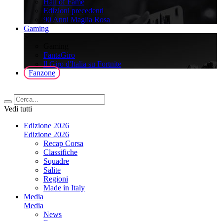
Hall of Fame
Edizioni precedenti
90 Anni Maglia Rosa
Gaming
>
Gaming
FantaGiro
ll Giro d'Italia su Fortnite
Fanzone
Vedi tutti
Edizione 2026
Edizione 2026
Recap Corsa
Classifiche
Squadre
Salite
Regioni
Made in Italy
Media
Media
News