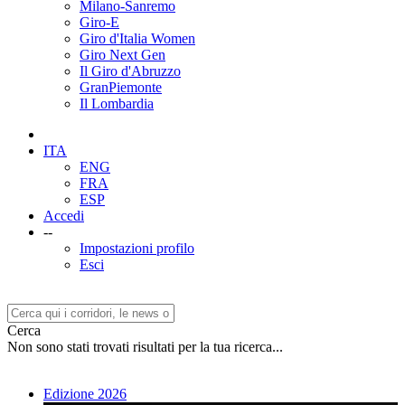
Milano-Sanremo
Giro-E
Giro d'Italia Women
Giro Next Gen
Il Giro d'Abruzzo
GranPiemonte
Il Lombardia
ITA
ENG
FRA
ESP
Accedi
--
Impostazioni profilo
Esci
Cerca
Non sono stati trovati risultati per la tua ricerca...
Edizione 2026