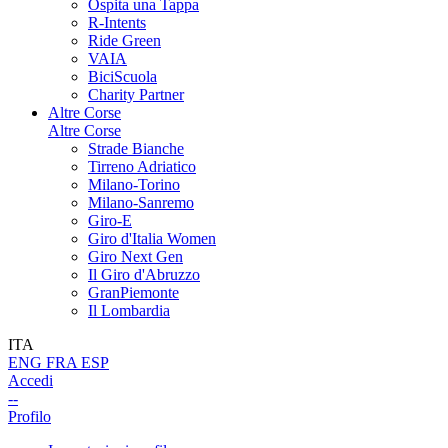
Ospita una Tappa
R-Intents
Ride Green
VAIA
BiciScuola
Charity Partner
Altre Corse
Altre Corse
Strade Bianche
Tirreno Adriatico
Milano-Torino
Milano-Sanremo
Giro-E
Giro d'Italia Women
Giro Next Gen
Il Giro d'Abruzzo
GranPiemonte
Il Lombardia
ITA
ENG
FRA
ESP
Accedi
--
Profilo