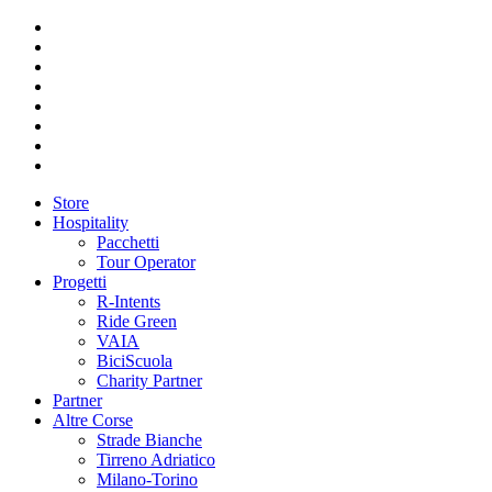
Store
Hospitality
Pacchetti
Tour Operator
Progetti
R-Intents
Ride Green
VAIA
BiciScuola
Charity Partner
Partner
Altre Corse
Strade Bianche
Tirreno Adriatico
Milano-Torino