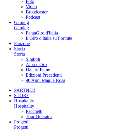
Foto
Video
Broadcaster
Podcast
Gaming
Gaming
FantaGiro d'Italia
Il Giro d'Italia su Fortnite
Fanzone
Storia
Storia
Simboli
Albo d'Oro
Hall of Fame
Edizioni Precedenti
90 Anni Maglia Rosa
PARTNER
STORE
Hospitality
Hospitality
Pacchetti
Tour Operator
Progetti
Progetti