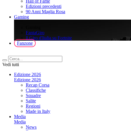
Hall of Fame
Edizioni precedenti
90 Anni Maglia Rosa
Gaming
>
Gaming
FantaGiro
ll Giro d'Italia su Fortnite
Fanzone
Vedi tutti
Edizione 2026
Edizione 2026
Recap Corsa
Classifiche
Squadre
Salite
Regioni
Made in Italy
Media
Media
News