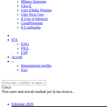
Milano-Sanremo
Giro-E
Giro d'Italia Women
Giro Next Gen
Il Giro d'Abruzzo
GranPiemonte
Il Lombardia
ITA
ENG
FRA
ESP
Accedi
--
Impostazioni profilo
Esci
Cerca
Non sono stati trovati risultati per la tua ricerca...
Edizione 2026