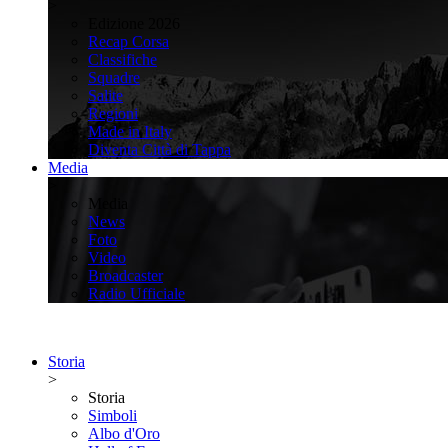
>
Edizione 2026
Recap Corsa
Classifiche
Squadre
Salite
Regioni
Made in Italy
Diventa Città di Tappa
Media
>
Media
News
Foto
Video
Broadcaster
Radio Ufficiale
Storia
>
Storia
Simboli
Albo d'Oro