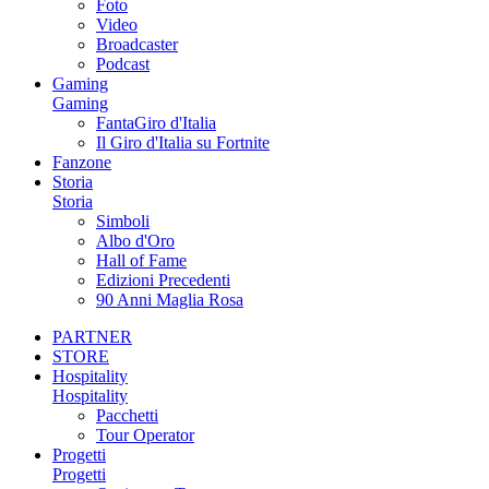
Foto
Video
Broadcaster
Podcast
Gaming
Gaming
FantaGiro d'Italia
Il Giro d'Italia su Fortnite
Fanzone
Storia
Storia
Simboli
Albo d'Oro
Hall of Fame
Edizioni Precedenti
90 Anni Maglia Rosa
PARTNER
STORE
Hospitality
Hospitality
Pacchetti
Tour Operator
Progetti
Progetti