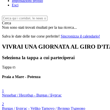
Impostazioni profilo
Esci
Cerca
Non sono stati trovati risultati per la tua ricerca...
Salva le date delle tue corse preferite!
Sincronizza il calendario!
VIVRAI UNA GIORNATA AL GIRO D’IT
Seleziona la tappa a cui parteciperai
Tappa
05
Praia a Mare - Potenza
1
Nessebar / Несебър - Burgas / Бургас
2
Burgas / Бургас - Veliko Tarnovo / Велико Търново