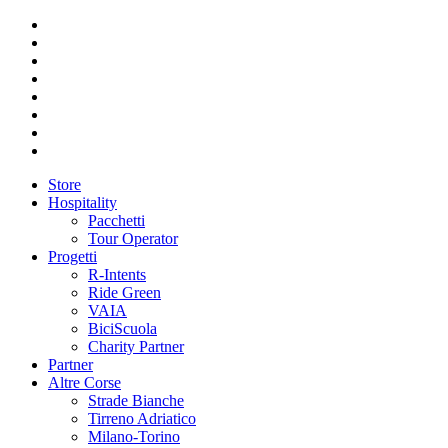
Store
Hospitality
Pacchetti
Tour Operator
Progetti
R-Intents
Ride Green
VAIA
BiciScuola
Charity Partner
Partner
Altre Corse
Strade Bianche
Tirreno Adriatico
Milano-Torino