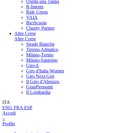
Ospita una Tappa
R-Intents
Ride Green
VAIA
BiciScuola
Charity Partner
Altre Corse
Altre Corse
Strade Bianche
Tirreno Adriatico
Milano-Torino
Milano-Sanremo
Giro-E
Giro d'Italia Women
Giro Next Gen
Il Giro d'Abruzzo
GranPiemonte
Il Lombardia
ITA
ENG
FRA
ESP
Accedi
--
Profilo