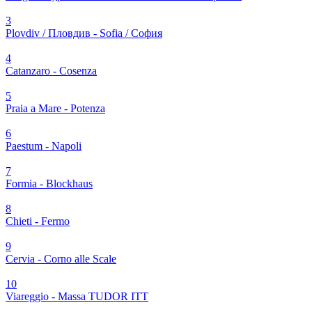
3
Plovdiv / Пловдив - Sofia / София
4
Catanzaro - Cosenza
5
Praia a Mare - Potenza
6
Paestum - Napoli
7
Formia - Blockhaus
8
Chieti - Fermo
9
Cervia - Corno alle Scale
10
Viareggio - Massa TUDOR ITT