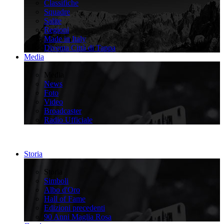
Classifiche
Squadre
Salite
Regioni
Made in Italy
Diventa Città di Tappa
Media
>
Media
News
Foto
Video
Broadcaster
Radio Ufficiale
Storia
>
Storia
Simboli
Albo d'Oro
Hall of Fame
Edizioni precedenti
90 Anni Maglia Rosa