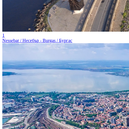
1
Nessebar / Несебър - Burgas / Бургас