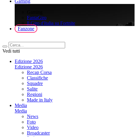
Gaming
>
Gaming
FantaGiro
ll Giro d'Italia su Fortnite
Fanzone
Vedi tutti
Edizione 2026
Edizione 2026
Recap Corsa
Classifiche
Squadre
Salite
Regioni
Made in Italy
Media
Media
News
Foto
Video
Broadcaster