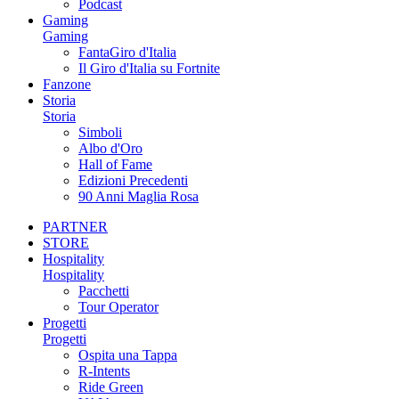
Podcast
Gaming
Gaming
FantaGiro d'Italia
Il Giro d'Italia su Fortnite
Fanzone
Storia
Storia
Simboli
Albo d'Oro
Hall of Fame
Edizioni Precedenti
90 Anni Maglia Rosa
PARTNER
STORE
Hospitality
Hospitality
Pacchetti
Tour Operator
Progetti
Progetti
Ospita una Tappa
R-Intents
Ride Green