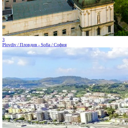
3
Plovdiv / Пловдив - Sofia / София