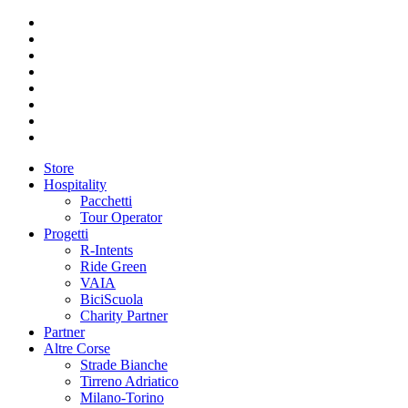
Store
Hospitality
Pacchetti
Tour Operator
Progetti
R-Intents
Ride Green
VAIA
BiciScuola
Charity Partner
Partner
Altre Corse
Strade Bianche
Tirreno Adriatico
Milano-Torino