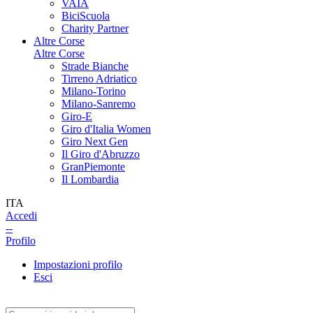
VAIA
BiciScuola
Charity Partner
Altre Corse
Altre Corse
Strade Bianche
Tirreno Adriatico
Milano-Torino
Milano-Sanremo
Giro-E
Giro d'Italia Women
Giro Next Gen
Il Giro d'Abruzzo
GranPiemonte
Il Lombardia
ITA
Accedi
--
Profilo
Impostazioni profilo
Esci