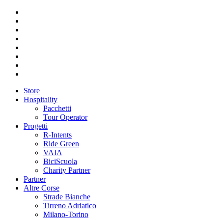
Store
Hospitality
Pacchetti
Tour Operator
Progetti
R-Intents
Ride Green
VAIA
BiciScuola
Charity Partner
Partner
Altre Corse
Strade Bianche
Tirreno Adriatico
Milano-Torino