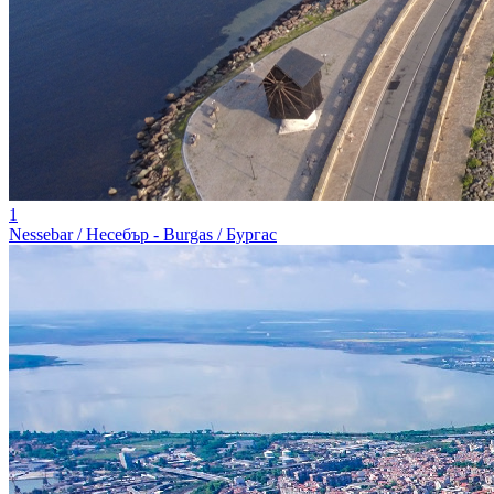
1
Nessebar / Несебър - Burgas / Бургас