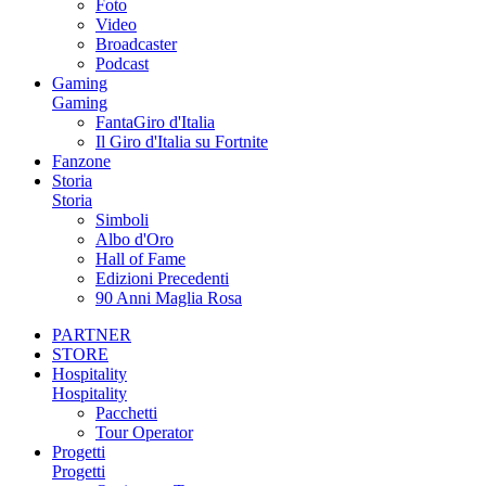
Foto
Video
Broadcaster
Podcast
Gaming
Gaming
FantaGiro d'Italia
Il Giro d'Italia su Fortnite
Fanzone
Storia
Storia
Simboli
Albo d'Oro
Hall of Fame
Edizioni Precedenti
90 Anni Maglia Rosa
PARTNER
STORE
Hospitality
Hospitality
Pacchetti
Tour Operator
Progetti
Progetti