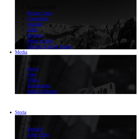
>
Edizione 2026
Recap Corsa
Classifiche
Squadre
Salite
Regioni
Made in Italy
Diventa Città di Tappa
Media
>
Media
News
Foto
Video
Broadcaster
Radio Ufficiale
Storia
>
Storia
Simboli
Albo d'Oro