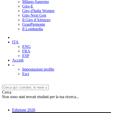
Milano-Sanremo
Giro-E
Giro d'Italia Women
Giro Next Gen
Il Giro d'Abruzzo
GranPiemonte
Il Lombardia
ITA
ENG
FRA
ESP
Accedi
--
Impostazioni profilo
Esci
Cerca
Non sono stati trovati risultati per la tua ricerca...
Edizione 2026