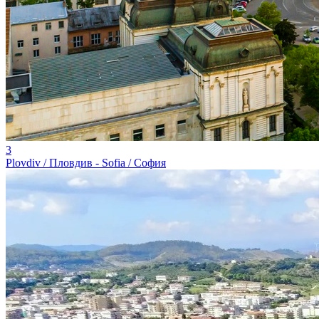
3
Plovdiv / Пловдив - Sofia / София