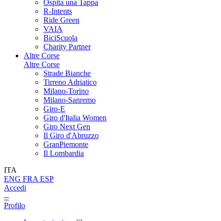
Ospita una Tappa
R-Intents
Ride Green
VAIA
BiciScuola
Charity Partner
Altre Corse
Altre Corse
Strade Bianche
Tirreno Adriatico
Milano-Torino
Milano-Sanremo
Giro-E
Giro d'Italia Women
Giro Next Gen
Il Giro d'Abruzzo
GranPiemonte
Il Lombardia
ITA
ENG
FRA
ESP
Accedi
--
Profilo