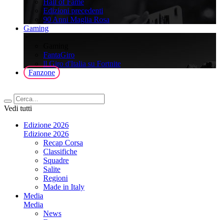
Hall of Fame
Edizioni precedenti
90 Anni Maglia Rosa
Gaming
>
Gaming
FantaGiro
ll Giro d'Italia su Fortnite
Fanzone
Vedi tutti
Edizione 2026
Edizione 2026
Recap Corsa
Classifiche
Squadre
Salite
Regioni
Made in Italy
Media
Media
News