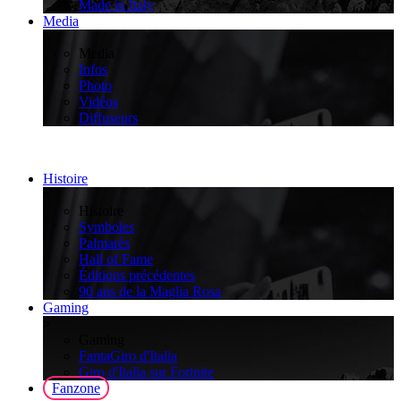
Made in Italy
Media
>
Media
Infos
Photo
Vidéos
Diffuseurs
Histoire
>
Histoire
Symboles
Palmarès
Hall of Fame
Éditions précédentes
90 ans de la Maglia Rosa
Gaming
>
Gaming
FantaGiro d'Italia
Giro d'Italia sur Fortnite
Fanzone