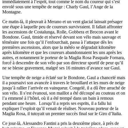
immédiatement à l’esprit, tout comme le nom du coureur qui s’est
envolé sous une tempête de neige : Charly Gaul, l’Ange de la
Montagne.
Ce matin-là, il pleuvait à Merano et un vent glacial laissait présager
une étape à laquelle peu de coureurs survivraient. Il fallait affronter
les ascensions de Costalunga, Rolle, Gobbera et Brocon avant le
Bondone. Gaul, timide et réservé devant son vélo mais sauvage et
téméraire une fois qu’il l’enfourchait, passa à l’attaque dès les
premières ascensions, alors que la météo se dégradait kilomètre
après kilomètre et que les coureurs abandonnaient les uns après les
autres, et notamment le porteur de la Maglia Rosa Pasquale Fornara,
forcé à descendre de son vélo par son directeur sportif de peur qu’il
ne se blesse gravement, malgré ses 16 minutes d’avance sur Gaul.
Une tempête de neige a éclaté sur le Bondone, Gaul a chancelé mais
il a poursuivi son avancée à travers le brouillard et les murs de neige
jusqu’à rallier l’arrivée en vainqueur. Congelé, il a dû être arraché de
son vélo. Il s’est évanoui, son maillot a été découpé au couteau et on
l’a emmené à l’hôtel, où il a été trempé dans un bain à remous
pendant une heure. Lorsqu’il a repris ses esprits, il a fallu lui
expliquer l’exploit qu’il venait de réaliser. Nouveau porteur de la
Maglia Rosa, il tutoyait un premier succès final sur le Giro d’Italia.
Ce jour-là, Alessandro Fantini a pris la deuxième place, à près de