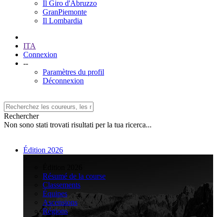
Il Giro d'Abruzzo
GranPiemonte
Il Lombardia
ITA
Connexion
--
Paramètres du profil
Déconnexion
Rechercher
Non sono stati trovati risultati per la tua ricerca...
Édition 2026
>
Édition 2026
Résumé de la course
Classements
Équipes
Ascensions
Régions