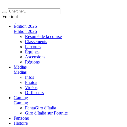
Voir tout
Édition 2026
Édition 2026
Résumé de la course
Classements
Parcours
Équipes
Ascensions
Régions
Médias
Médias
Infos
Photos
Vidéos
Diffuseurs
Gaming
Gaming
FantaGiro d'Italia
Giro d'Italia sur Fortnite
Fanzone
Histoire