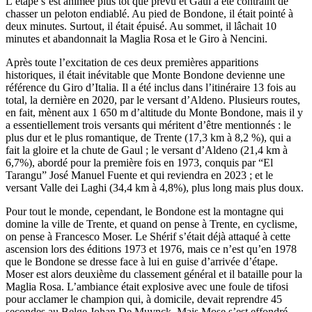
L’étape s’est animée plus tôt que prévu et Gaul a été contraint de
chasser un peloton endiablé. Au pied de Bondone, il était pointé à
deux minutes. Surtout, il était épuisé. Au sommet, il lâchait 10
minutes et abandonnait la Maglia Rosa et le Giro à Nencini.
Après toute l’excitation de ces deux premières apparitions
historiques, il était inévitable que Monte Bondone devienne une
référence du Giro d’Italia. Il a été inclus dans l’itinéraire 13 fois au
total, la dernière en 2020, par le versant d’Aldeno. Plusieurs routes,
en fait, mènent aux 1 650 m d’altitude du Monte Bondone, mais il y
a essentiellement trois versants qui méritent d’être mentionnés : le
plus dur et le plus romantique, de Trente (17,3 km à 8,2 %), qui a
fait la gloire et la chute de Gaul ; le versant d’Aldeno (21,4 km à
6,7%), abordé pour la première fois en 1973, conquis par “El
Tarangu” José Manuel Fuente et qui reviendra en 2023 ; et le
versant Valle dei Laghi (34,4 km à 4,8%), plus long mais plus doux.
Pour tout le monde, cependant, le Bondone est la montagne qui
domine la ville de Trente, et quand on pense à Trente, en cyclisme,
on pense à Francesco Moser. Le Shérif s’était déjà attaqué à cette
ascension lors des éditions 1973 et 1976, mais ce n’est qu’en 1978
que le Bondone se dresse face à lui en guise d’arrivée d’étape.
Moser est alors deuxième du classement général et il bataille pour la
Maglia Rosa. L’ambiance était explosive avec une foule de tifosi
pour acclamer le champion qui, à domicile, devait reprendre 45
secondes au Belge Johan De Muynck. Mais Mose s’est effondré.