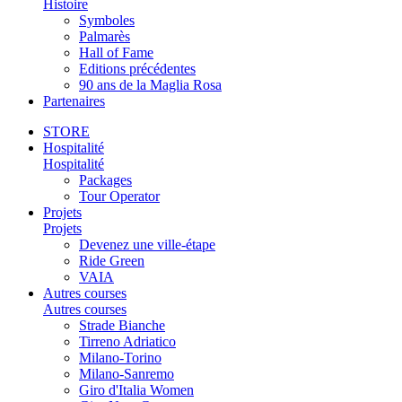
Histoire
Symboles
Palmarès
Hall of Fame
Editions précédentes
90 ans de la Maglia Rosa
Partenaires
STORE
Hospitalité
Hospitalité
Packages
Tour Operator
Projets
Projets
Devenez une ville-étape
Ride Green
VAIA
Autres courses
Autres courses
Strade Bianche
Tirreno Adriatico
Milano-Torino
Milano-Sanremo
Giro d'Italia Women