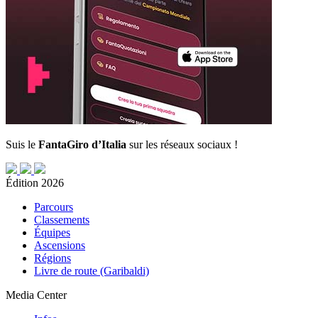
Suis le
FantaGiro d’Italia
sur les réseaux sociaux !
Édition 2026
Parcours
Classements
Équipes
Ascensions
Régions
Livre de route (Garibaldi)
Media Center