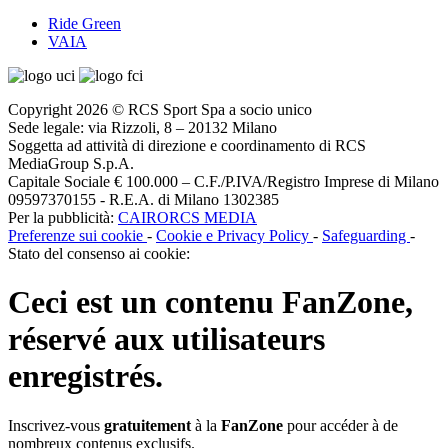
Ride Green
VAIA
Copyright 2026 © RCS Sport Spa a socio unico
Sede legale: via Rizzoli, 8 – 20132 Milano
Soggetta ad attività di direzione e coordinamento di RCS
MediaGroup S.p.A.
Capitale Sociale € 100.000 – C.F./P.IVA/Registro Imprese di Milano
09597370155 - R.E.A. di Milano 1302385
Per la pubblicità:
CAIRORCS MEDIA
Preferenze sui cookie
-
Cookie e Privacy Policy
-
Safeguarding
-
Stato del consenso ai cookie:
Ceci est un contenu
FanZone
,
réservé aux utilisateurs
enregistrés.
Inscrivez-vous
gratuitement
à la
FanZone
pour accéder à de
nombreux contenus exclusifs.