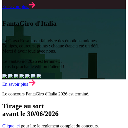
En savoir plus
FantaGiro d'Italia
La Corsa Rosa nos a fait vivre des émotions uniques.
Équipes, coureurs, points : chaque étape a été un défi.
Merci d’avoir joué avec nous.
Le FantaGiro 2026 est terminé…
mais la prochaine édition t’attend !
En savoir plus
Le concours FantaGiro d'Italia 2026 est terminé.
Tirage au sort
avant le 30/06/2026
Clique ici
pour lire le règlement complet du concours.