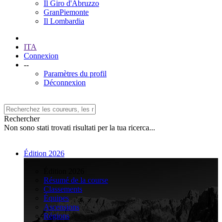
Il Giro d'Abruzzo
GranPiemonte
Il Lombardia
ITA
Connexion
--
Paramètres du profil
Déconnexion
Rechercher
Non sono stati trovati risultati per la tua ricerca...
Édition 2026
>
Édition 2026
Résumé de la course
Classements
Équipes
Ascensions
Régions