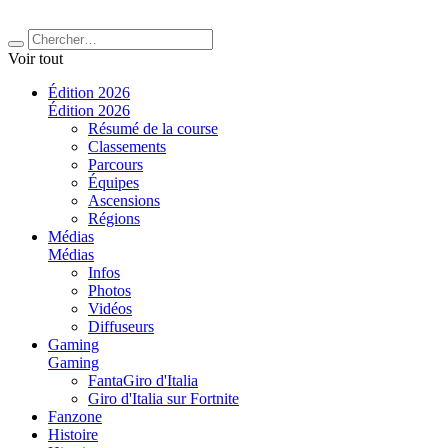
Voir tout
Édition 2026
Édition 2026
Résumé de la course
Classements
Parcours
Équipes
Ascensions
Régions
Médias
Médias
Infos
Photos
Vidéos
Diffuseurs
Gaming
Gaming
FantaGiro d'Italia
Giro d'Italia sur Fortnite
Fanzone
Histoire