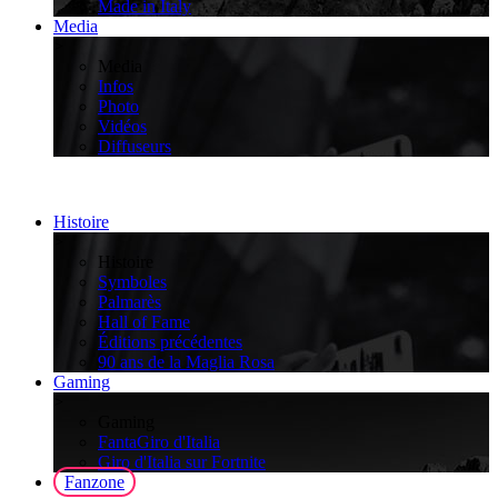
Made in Italy
Media
>
Media
Infos
Photo
Vidéos
Diffuseurs
Histoire
>
Histoire
Symboles
Palmarès
Hall of Fame
Éditions précédentes
90 ans de la Maglia Rosa
Gaming
>
Gaming
FantaGiro d'Italia
Giro d'Italia sur Fortnite
Fanzone