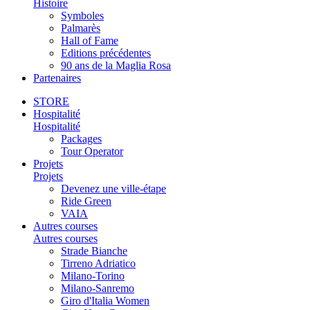
Histoire
Symboles
Palmarès
Hall of Fame
Editions précédentes
90 ans de la Maglia Rosa
Partenaires
STORE
Hospitalité
Hospitalité
Packages
Tour Operator
Projets
Projets
Devenez une ville-étape
Ride Green
VAIA
Autres courses
Autres courses
Strade Bianche
Tirreno Adriatico
Milano-Torino
Milano-Sanremo
Giro d'Italia Women