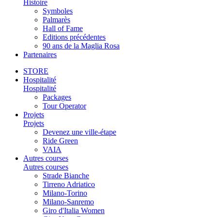
Histoire
Symboles
Palmarès
Hall of Fame
Editions précédentes
90 ans de la Maglia Rosa
Partenaires
STORE
Hospitalité
Hospitalité
Packages
Tour Operator
Projets
Projets
Devenez une ville-étape
Ride Green
VAIA
Autres courses
Autres courses
Strade Bianche
Tirreno Adriatico
Milano-Torino
Milano-Sanremo
Giro d'Italia Women