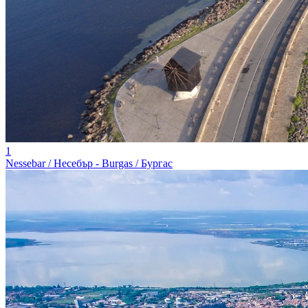
1
Nessebar / Несебър - Burgas / Бургас