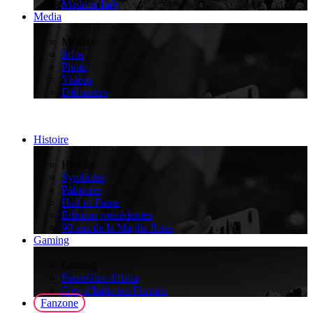
Made in Italy
Media
>
Media
Infos
Photo
Vidéos
Diffuseurs
Histoire
>
Histoire
Symboles
Palmarès
Hall of Fame
Éditions précédentes
90 ans de la Maglia Rosa
Gaming
>
Gaming
FantaGiro d'Italia
Giro d'Italia sur Fortnite
Fanzone