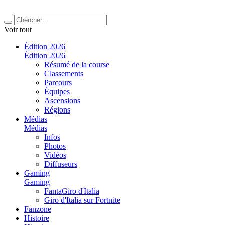
Voir tout
Édition 2026
Édition 2026
Résumé de la course
Classements
Parcours
Équipes
Ascensions
Régions
Médias
Médias
Infos
Photos
Vidéos
Diffuseurs
Gaming
Gaming
FantaGiro d'Italia
Giro d'Italia sur Fortnite
Fanzone
Histoire