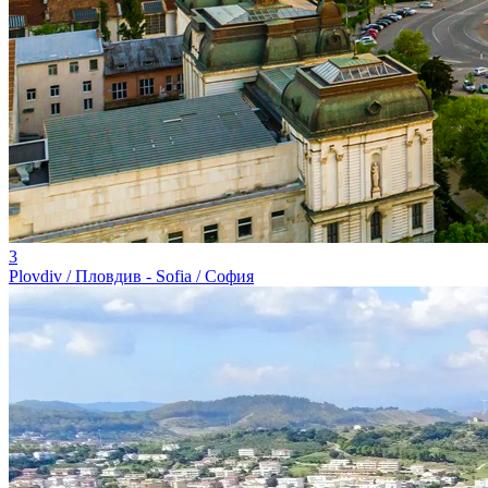
3
Plovdiv / Пловдив - Sofia / София