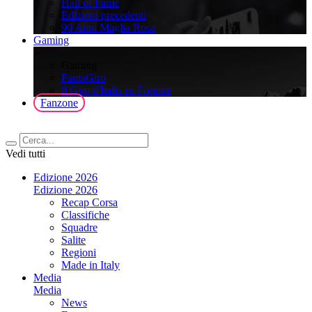
Hall of Fame
Edizioni precedenti
90 Anni Maglia Rosa
Gaming
>
Gaming
FantaGiro
ll Giro d'Italia su Fortnite
Fanzone
Vedi tutti
Edizione 2026
Edizione 2026
Recap Corsa
Classifiche
Squadre
Salite
Regioni
Made in Italy
Media
Media
News