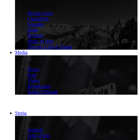
>
Edizione 2026
Recap Corsa
Classifiche
Squadre
Salite
Regioni
Made in Italy
Diventa Città di Tappa
Media
>
Media
News
Foto
Video
Broadcaster
Radio Ufficiale
Storia
>
Storia
Simboli
Albo d'Oro