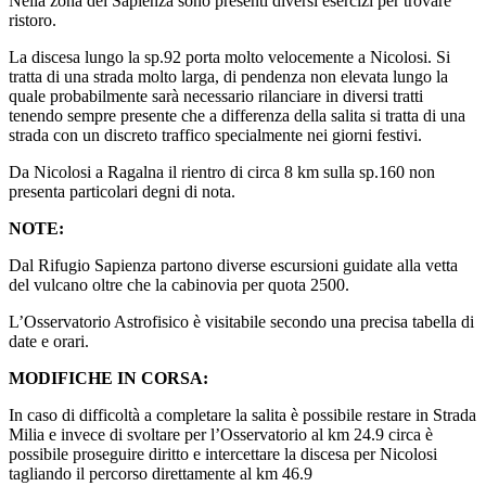
Nella zona del Sapienza sono presenti diversi esercizi per trovare
ristoro.
La discesa lungo la sp.92 porta molto velocemente a Nicolosi. Si
tratta di una strada molto larga, di pendenza non elevata lungo la
quale probabilmente sarà necessario rilanciare in diversi tratti
tenendo sempre presente che a differenza della salita si tratta di una
strada con un discreto traffico specialmente nei giorni festivi.
Da Nicolosi a Ragalna il rientro di circa 8 km sulla sp.160 non
presenta particolari degni di nota.
NOTE:
Dal Rifugio Sapienza partono diverse escursioni guidate alla vetta
del vulcano oltre che la cabinovia per quota 2500.
L’Osservatorio Astrofisico è visitabile secondo una precisa tabella di
date e orari.
MODIFICHE IN CORSA:
In caso di difficoltà a completare la salita è possibile restare in Strada
Milia e invece di svoltare per l’Osservatorio al km 24.9 circa è
possibile proseguire diritto e intercettare la discesa per Nicolosi
tagliando il percorso direttamente al km 46.9