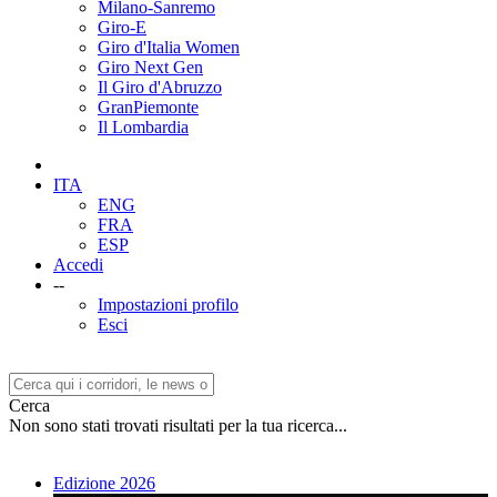
Milano-Sanremo
Giro-E
Giro d'Italia Women
Giro Next Gen
Il Giro d'Abruzzo
GranPiemonte
Il Lombardia
ITA
ENG
FRA
ESP
Accedi
--
Impostazioni profilo
Esci
Cerca
Non sono stati trovati risultati per la tua ricerca...
Edizione 2026