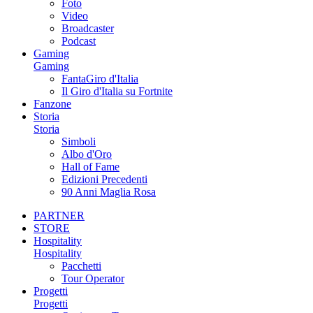
Foto
Video
Broadcaster
Podcast
Gaming
Gaming
FantaGiro d'Italia
Il Giro d'Italia su Fortnite
Fanzone
Storia
Storia
Simboli
Albo d'Oro
Hall of Fame
Edizioni Precedenti
90 Anni Maglia Rosa
PARTNER
STORE
Hospitality
Hospitality
Pacchetti
Tour Operator
Progetti
Progetti