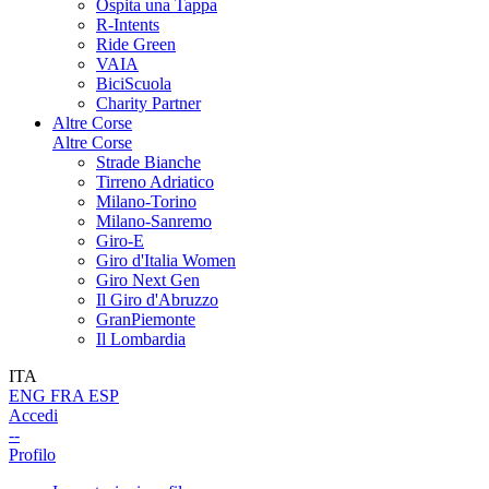
Ospita una Tappa
R-Intents
Ride Green
VAIA
BiciScuola
Charity Partner
Altre Corse
Altre Corse
Strade Bianche
Tirreno Adriatico
Milano-Torino
Milano-Sanremo
Giro-E
Giro d'Italia Women
Giro Next Gen
Il Giro d'Abruzzo
GranPiemonte
Il Lombardia
ITA
ENG
FRA
ESP
Accedi
--
Profilo