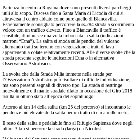
Partenza in centro a Ragalna dove sono presenti diversi parcheggi
utili allo scopo. Discesa fino a Santa Maria di Licodia di cui si
attraversa il centro abitato come pure quello di Biancavilla.
Estremamente sconsigliato percorrere la ss.284 strada a scorrimento
veloce con un traffico elevato. Fino a Biancavilla il traffico è
sensibile, diminuisce una volta imboccata la salita (indicazioni
marroni “Etna”). La salita si snoda sulle pendici del vulcano
alternando tratti su terreno con vegetazione a tratti di lava
appartenenti a colate relativamente recenti. Alle diverse svolte che la
strada presenta seguire le indicazioni Etna o in alternativa
Osservatorio Astrofisico.
La svolta che dalla Strada Milia immette nella strada per
l’Osservatorio Astrofisico può risultare di difficile individuazione,
ma sono presenti segnali di diverso tipo. La strada si restringe
notevolmente e il manto stradale rifatto in occasione del Giro 2018
risulta in ottimo stato all’epoca del sopralluogo.
Attorno al km 14 della salita (km 25 del percorso) si incontrano le
pendenze più elevate della salita per un tratto di circa mille metri.
Il resto della salita è pedalabile fino al Rifugio Sapienza dove negli
ultimi 3 km si percorre la strada (larga) da Nicolosi.