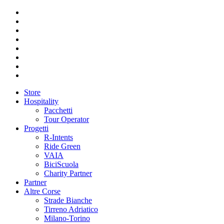
Store
Hospitality
Pacchetti
Tour Operator
Progetti
R-Intents
Ride Green
VAIA
BiciScuola
Charity Partner
Partner
Altre Corse
Strade Bianche
Tirreno Adriatico
Milano-Torino