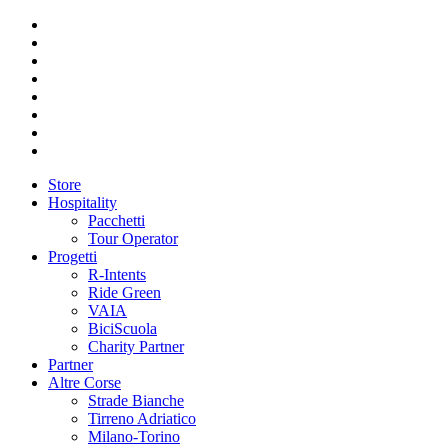
Store
Hospitality
Pacchetti
Tour Operator
Progetti
R-Intents
Ride Green
VAIA
BiciScuola
Charity Partner
Partner
Altre Corse
Strade Bianche
Tirreno Adriatico
Milano-Torino