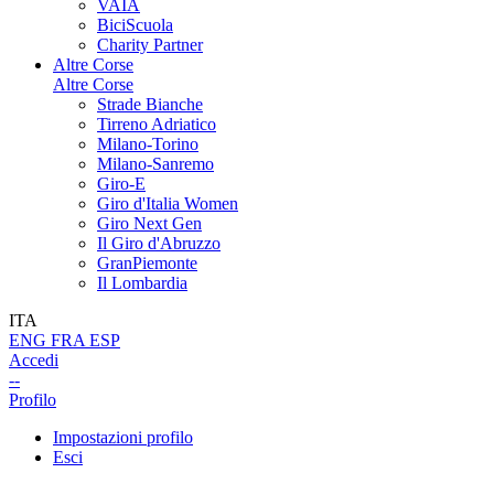
VAIA
BiciScuola
Charity Partner
Altre Corse
Altre Corse
Strade Bianche
Tirreno Adriatico
Milano-Torino
Milano-Sanremo
Giro-E
Giro d'Italia Women
Giro Next Gen
Il Giro d'Abruzzo
GranPiemonte
Il Lombardia
ITA
ENG
FRA
ESP
Accedi
--
Profilo
Impostazioni profilo
Esci