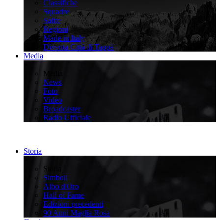
Classifiche
Squadre
Salite
Regioni
Made in Italy
Diventa Città di Tappa
Media
>
Media
News
Foto
Video
Broadcaster
Radio Ufficiale
Storia
>
Storia
Simboli
Albo d'Oro
Hall of Fame
Edizioni precedenti
90 Anni Maglia Rosa