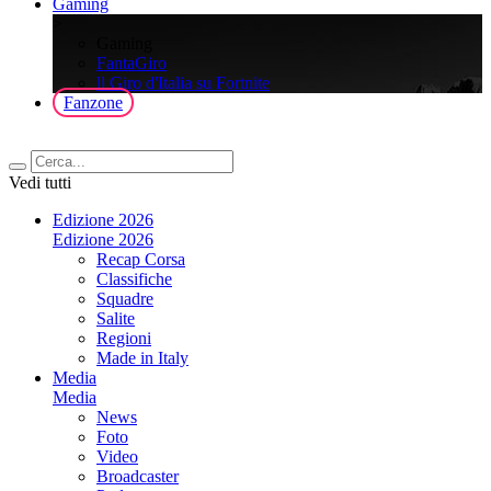
Gaming
>
Gaming
FantaGiro
ll Giro d'Italia su Fortnite
Fanzone
Vedi tutti
Edizione 2026
Edizione 2026
Recap Corsa
Classifiche
Squadre
Salite
Regioni
Made in Italy
Media
Media
News
Foto
Video
Broadcaster