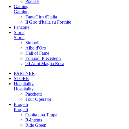
Podcast
Gaming
Gaming
FantaGiro d'Italia
Il Giro d'Italia su Fortnite
Fanzone
Storia
Storia
Simboli
Albo d'Oro
Hall of Fame
Edizioni Precedenti
90 Anni Maglia Rosa
PARTNER
STORE
Hospitality
Hospitality
Pacchetti
Tour Operator
Progetti
Progetti
Ospita una Tappa
R-Intents
Ride Green