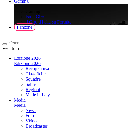
Gaming
>
Gaming
FantaGiro
ll Giro d'Italia su Fortnite
Fanzone
Vedi tutti
Edizione 2026
Edizione 2026
Recap Corsa
Classifiche
Squadre
Salite
Regioni
Made in Italy
Media
Media
News
Foto
Video
Broadcaster