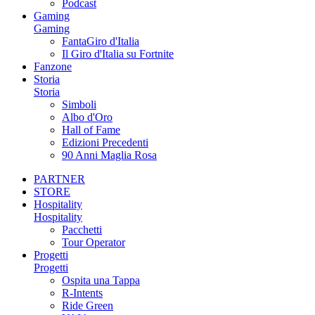
Podcast
Gaming
Gaming
FantaGiro d'Italia
Il Giro d'Italia su Fortnite
Fanzone
Storia
Storia
Simboli
Albo d'Oro
Hall of Fame
Edizioni Precedenti
90 Anni Maglia Rosa
PARTNER
STORE
Hospitality
Hospitality
Pacchetti
Tour Operator
Progetti
Progetti
Ospita una Tappa
R-Intents
Ride Green