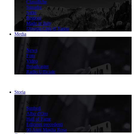
Classifiche
Squadre
Salite
Regioni
Made in Italy
Diventa Città di Tappa
Media
>
Media
News
Foto
Video
Broadcaster
Radio Ufficiale
Storia
>
Storia
Simboli
Albo d'Oro
Hall of Fame
Edizioni precedenti
90 Anni Maglia Rosa