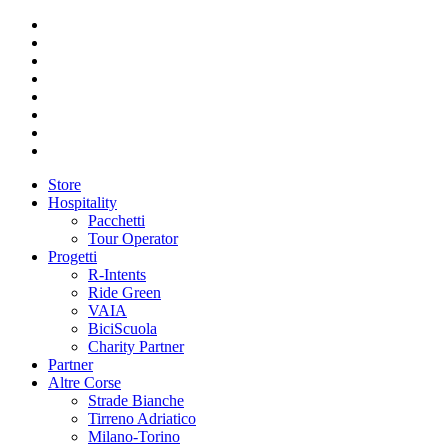
Store
Hospitality
Pacchetti
Tour Operator
Progetti
R-Intents
Ride Green
VAIA
BiciScuola
Charity Partner
Partner
Altre Corse
Strade Bianche
Tirreno Adriatico
Milano-Torino