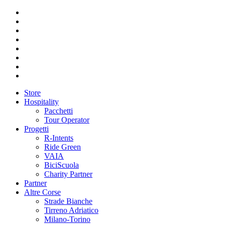
Store
Hospitality
Pacchetti
Tour Operator
Progetti
R-Intents
Ride Green
VAIA
BiciScuola
Charity Partner
Partner
Altre Corse
Strade Bianche
Tirreno Adriatico
Milano-Torino