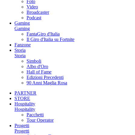
Foto
Video
Broadcaster
Podcast
Gaming
Gaming
FantaGiro d'Italia
Il Giro d'Italia su Fortnite
Fanzone
Storia
Storia
Simboli
Albo d'Oro
Hall of Fame
Edizioni Precedenti
90 Anni Maglia Rosa
PARTNER
STORE
Hospitality
Hospitality
Pacchetti
Tour Operator
Progetti
Progetti