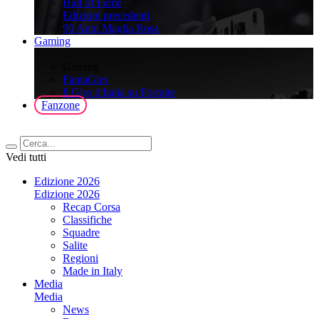
Hall of Fame
Edizioni precedenti
90 Anni Maglia Rosa
Gaming
>
Gaming
FantaGiro
ll Giro d'Italia su Fortnite
Fanzone
Vedi tutti
Edizione 2026
Edizione 2026
Recap Corsa
Classifiche
Squadre
Salite
Regioni
Made in Italy
Media
Media
News