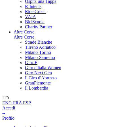
Ospita una Tappa
R-Intents
Ride Green
VAIA
BiciScuola
Charity Partner
Altre Corse
Altre Corse
Strade Bianche
Tirreno Adriatico
Milano-Torino
Milano-Sanremo
Giro-E
Giro d'Italia Women
Giro Next Gen
Il Giro d'Abruzzo
GranPiemonte
Il Lombardia
ITA
ENG
FRA
ESP
Accedi
--
Profilo