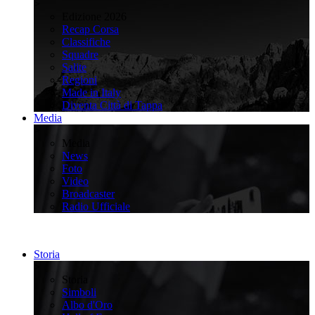
>
Edizione 2026
Recap Corsa
Classifiche
Squadre
Salite
Regioni
Made in Italy
Diventa Città di Tappa
Media
>
Media
News
Foto
Video
Broadcaster
Radio Ufficiale
Storia
>
Storia
Simboli
Albo d'Oro