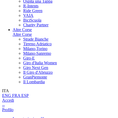
Ospita una Tappa
R-Intents
Ride Green
VAIA
BiciScuola
Charity Partner
Altre Corse
Altre Corse
Strade Bianche
Tirreno Adriatico
Milano-Torino
Milano-Sanremo
Giro-E
Giro d'Italia Women
Giro Next Gen
Il Giro d'Abruzzo
GranPiemonte
Il Lombardia
ITA
ENG
FRA
ESP
Accedi
--
Profilo