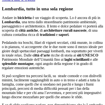
Lombardia, tutto in una sola regione
Andare in
bicicletta
è un viaggio di scoperta. Lo è ancora di più in
Lombardia
, una terra dallo straordinario patrimonio ambientale,
paesaggistico e architettonico. Il lento e dolce pedalare vi porterà alla
scoperta di
città antiche
, di
architetture rurali nascoste
, di una
cultura contadina ricca di
tradizioni
e
sapori
.
Pedalando tra boschi, filari di vigneti secolari, città murate, in collina
o in pianura, vi accorgerete che le due ruote sono il mezzo ideale per
gioire degli spettacolari paesaggi lombardi, ma soprattutto per viverli
in totale relax. Dalle
città d’arte
ricche di storia ai
siti UNESCO
Patrimonio Mondiale dell’Umanità fino ai
laghi scintillanti
e alle
splendide montagne
, ogni angolo della regione è in grado di
regalare emozioni autentiche.
Si può scegliere tra percorsi facili, su strade comode e con dislivelli
minimi, facilmente raggiungibili in auto o in treno e adatti a tutta la
famiglia, come quelli che si snodano nei parchi e lungo i fiumi
principali, percorsi di media difficoltà pensati per i fan della
mountain bike e per chi ama l’avventura, e percorsi più impegnativi
lungo discese mozzafiato per quelli che amano le sfide.
E se di sfide vogliamo parlare, non dimentichiamo che la Lombardia