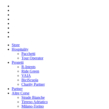
Store
Hospitality
Pacchetti
Tour Operator
Progetti
R-Intents
Ride Green
VAIA
BiciScuola
Charity Partner
Partner
Altre Corse
Strade Bianche
Tirreno Adriatico
Milano-Torino