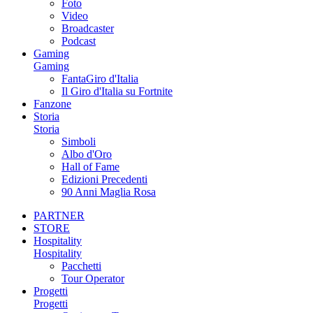
Foto
Video
Broadcaster
Podcast
Gaming
Gaming
FantaGiro d'Italia
Il Giro d'Italia su Fortnite
Fanzone
Storia
Storia
Simboli
Albo d'Oro
Hall of Fame
Edizioni Precedenti
90 Anni Maglia Rosa
PARTNER
STORE
Hospitality
Hospitality
Pacchetti
Tour Operator
Progetti
Progetti