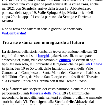
sarà ancora una volta grande protagonista della
corsa rosa
, anche
nel 2021 con
Stradella
, arrivo della tappa 18, Abbiategrasso
partenza della tappa 19,
Valle Spluga-Alpe Motta
arrivo della
tappa 20 e la tappa 21 con la partenza da
Senago
e l’arrivo a
Milano
.
Non vi resta che saltare in sella e godervi lo spettacolo
#inLombardia!
Tra arte e storia con uno sguardo al futuro
La ricchezza della storia lombarda trova espressione nelle sue
12
capitali d’arte
, nei suoi
borghi
, palazzi, castelli, musei, parchi
archeologici, teatri, ville che vivono di
cultura
ed eventi di ogni
tipo. Ma non solo, la Lombardia è la regione che ha più
Siti Unesco
in Italia, ben 10 su 55 totali: dalle Incisioni rupestri della Valle
Camonica al Complesso di Santa Maria delle Grazie con l’affresco
dell’Ultima Cena, da Monte San Giorgio con i fossili del Triassico
alla Ferrovia Retica del Bernina con il suo Trenino Rosso.
Si può andare alla scoperta del vasto patrimonio culturale anche
percorrendo i tanti
Itinerari della Fede
.
19 i Cammini
che
raccordano, in modalità lenta, santuari e reliquari, valichi e memorie
storiche: dalla
Via Francigena
alla
Strada delle Abbazie
, dal