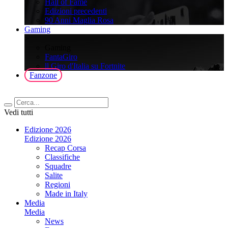
Hall of Fame
Edizioni precedenti
90 Anni Maglia Rosa
Gaming
>
Gaming
FantaGiro
ll Giro d'Italia su Fortnite
Fanzone
Vedi tutti
Edizione 2026
Edizione 2026
Recap Corsa
Classifiche
Squadre
Salite
Regioni
Made in Italy
Media
Media
News