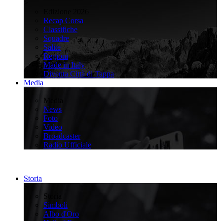
>
Edizione 2026
Recap Corsa
Classifiche
Squadre
Salite
Regioni
Made in Italy
Diventa Città di Tappa
Media
>
Media
News
Foto
Video
Broadcaster
Radio Ufficiale
Storia
>
Storia
Simboli
Albo d'Oro