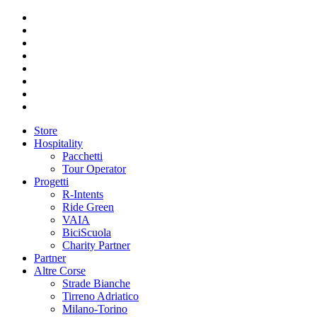
Store
Hospitality
Pacchetti
Tour Operator
Progetti
R-Intents
Ride Green
VAIA
BiciScuola
Charity Partner
Partner
Altre Corse
Strade Bianche
Tirreno Adriatico
Milano-Torino