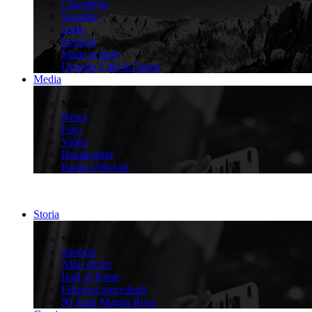
Classifiche
Squadre
Salite
Regioni
Made in Italy
Diventa Città di Tappa
Media
>
Media
News
Foto
Video
Broadcaster
Radio Ufficiale
Storia
>
Storia
Simboli
Albo d'Oro
Hall of Fame
Edizioni precedenti
90 Anni Maglia Rosa