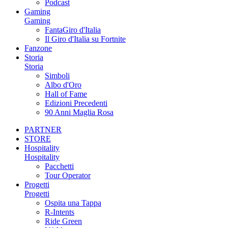
Podcast
Gaming
Gaming
FantaGiro d'Italia
Il Giro d'Italia su Fortnite
Fanzone
Storia
Storia
Simboli
Albo d'Oro
Hall of Fame
Edizioni Precedenti
90 Anni Maglia Rosa
PARTNER
STORE
Hospitality
Hospitality
Pacchetti
Tour Operator
Progetti
Progetti
Ospita una Tappa
R-Intents
Ride Green