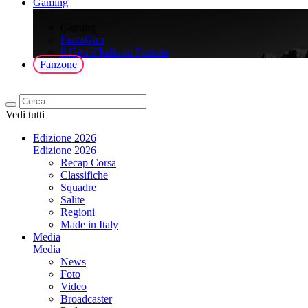
Gaming
>
Gaming
FantaGiro
ll Giro d'Italia su Fortnite
Fanzone
Vedi tutti
Edizione 2026
Edizione 2026
Recap Corsa
Classifiche
Squadre
Salite
Regioni
Made in Italy
Media
Media
News
Foto
Video
Broadcaster