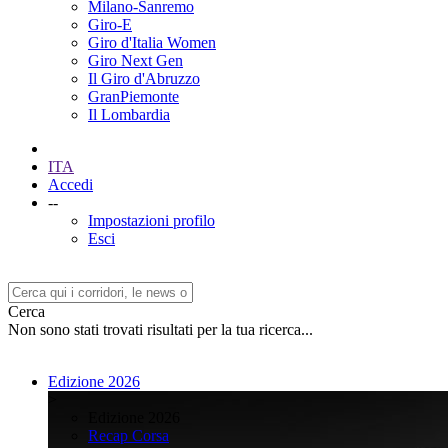
Milano-Sanremo
Giro-E
Giro d'Italia Women
Giro Next Gen
Il Giro d'Abruzzo
GranPiemonte
Il Lombardia
ITA
Accedi
--
Impostazioni profilo
Esci
Cerca
Non sono stati trovati risultati per la tua ricerca...
Edizione 2026
>
Edizione 2026
Recap Corsa