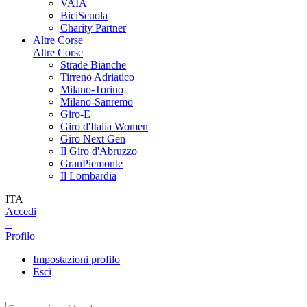
VAIA
BiciScuola
Charity Partner
Altre Corse
Altre Corse
Strade Bianche
Tirreno Adriatico
Milano-Torino
Milano-Sanremo
Giro-E
Giro d'Italia Women
Giro Next Gen
Il Giro d'Abruzzo
GranPiemonte
Il Lombardia
ITA
Accedi
--
Profilo
Impostazioni profilo
Esci