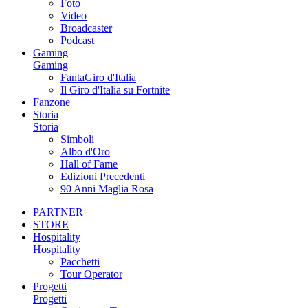
Foto
Video
Broadcaster
Podcast
Gaming
Gaming
FantaGiro d'Italia
Il Giro d'Italia su Fortnite
Fanzone
Storia
Storia
Simboli
Albo d'Oro
Hall of Fame
Edizioni Precedenti
90 Anni Maglia Rosa
PARTNER
STORE
Hospitality
Hospitality
Pacchetti
Tour Operator
Progetti
Progetti