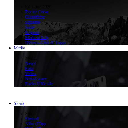
>
Edizione 2026
Recap Corsa
Classifiche
Squadre
Salite
Regioni
Made in Italy
Diventa Città di Tappa
Media
>
Media
News
Foto
Video
Broadcaster
Radio Ufficiale
Storia
>
Storia
Simboli
Albo d'Oro