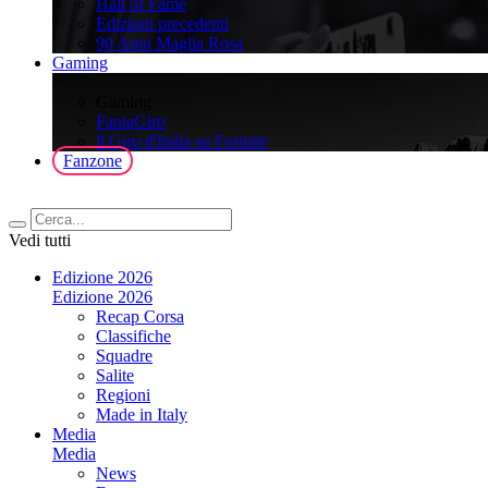
Hall of Fame
Edizioni precedenti
90 Anni Maglia Rosa
Gaming
>
Gaming
FantaGiro
ll Giro d'Italia su Fortnite
Fanzone
Vedi tutti
Edizione 2026
Edizione 2026
Recap Corsa
Classifiche
Squadre
Salite
Regioni
Made in Italy
Media
Media
News