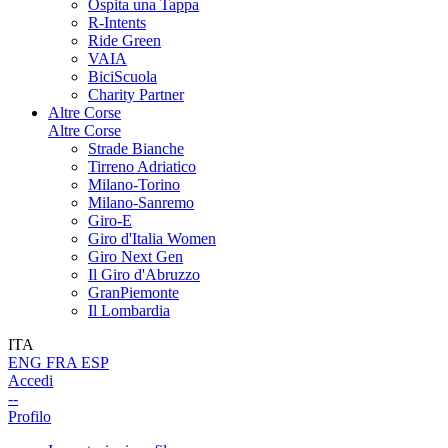
Ospita una Tappa
R-Intents
Ride Green
VAIA
BiciScuola
Charity Partner
Altre Corse
Altre Corse
Strade Bianche
Tirreno Adriatico
Milano-Torino
Milano-Sanremo
Giro-E
Giro d'Italia Women
Giro Next Gen
Il Giro d'Abruzzo
GranPiemonte
Il Lombardia
ITA
ENG
FRA
ESP
Accedi
--
Profilo