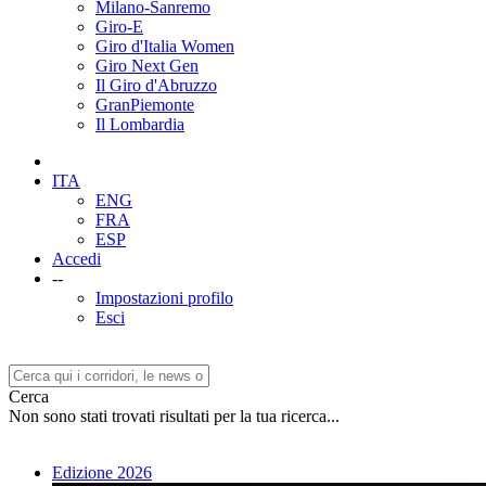
Milano-Sanremo
Giro-E
Giro d'Italia Women
Giro Next Gen
Il Giro d'Abruzzo
GranPiemonte
Il Lombardia
ITA
ENG
FRA
ESP
Accedi
--
Impostazioni profilo
Esci
Cerca
Non sono stati trovati risultati per la tua ricerca...
Edizione 2026