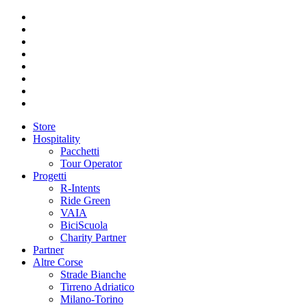
Store
Hospitality
Pacchetti
Tour Operator
Progetti
R-Intents
Ride Green
VAIA
BiciScuola
Charity Partner
Partner
Altre Corse
Strade Bianche
Tirreno Adriatico
Milano-Torino