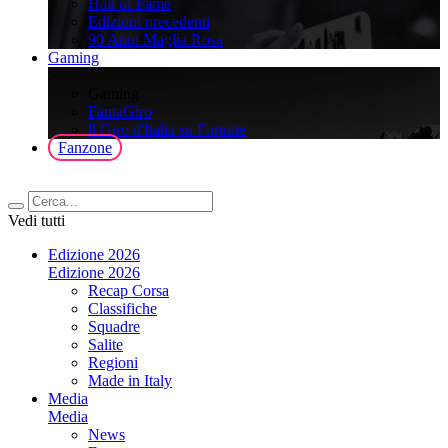
Hall of Fame
Edizioni precedenti
90 Anni Maglia Rosa
Gaming
>
Gaming
FantaGiro
ll Giro d'Italia su Fortnite
Fanzone
Vedi tutti
Edizione 2026
Edizione 2026
Recap Corsa
Classifiche
Squadre
Salite
Regioni
Made in Italy
Media
Media
News