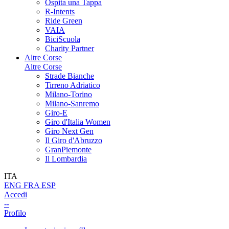
Ospita una Tappa
R-Intents
Ride Green
VAIA
BiciScuola
Charity Partner
Altre Corse
Altre Corse
Strade Bianche
Tirreno Adriatico
Milano-Torino
Milano-Sanremo
Giro-E
Giro d'Italia Women
Giro Next Gen
Il Giro d'Abruzzo
GranPiemonte
Il Lombardia
ITA
ENG
FRA
ESP
Accedi
--
Profilo