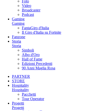
Foto
Video
Broadcaster
Podcast
Gaming
Gaming
FantaGiro d'Italia
Il Giro d'Italia su Fortnite
Fanzone
Storia
Storia
Simboli
Albo d'Oro
Hall of Fame
Edizioni Precedenti
90 Anni Maglia Rosa
PARTNER
STORE
Hospitality
Hospitality
Pacchetti
Tour Operator
Progetti
Progetti