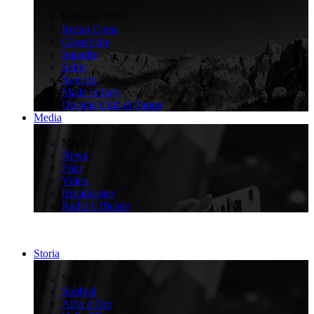
>
Edizione 2026
Recap Corsa
Classifiche
Squadre
Salite
Regioni
Made in Italy
Diventa Città di Tappa
Media
>
Media
News
Foto
Video
Broadcaster
Radio Ufficiale
Storia
>
Storia
Simboli
Albo d'Oro