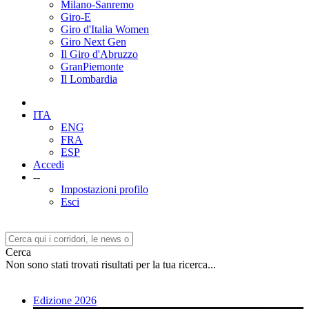
Milano-Sanremo
Giro-E
Giro d'Italia Women
Giro Next Gen
Il Giro d'Abruzzo
GranPiemonte
Il Lombardia
ITA
ENG
FRA
ESP
Accedi
--
Impostazioni profilo
Esci
Cerca
Non sono stati trovati risultati per la tua ricerca...
Edizione 2026