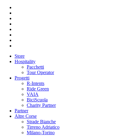
Store
Hospitality
Pacchetti
Tour Operator
Progetti
R-Intents
Ride Green
VAIA
BiciScuola
Charity Partner
Partner
Altre Corse
Strade Bianche
Tirreno Adriatico
Milano-Torino