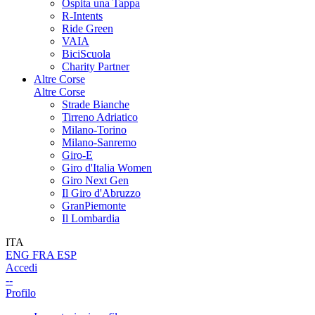
Ospita una Tappa
R-Intents
Ride Green
VAIA
BiciScuola
Charity Partner
Altre Corse
Altre Corse
Strade Bianche
Tirreno Adriatico
Milano-Torino
Milano-Sanremo
Giro-E
Giro d'Italia Women
Giro Next Gen
Il Giro d'Abruzzo
GranPiemonte
Il Lombardia
ITA
ENG
FRA
ESP
Accedi
--
Profilo