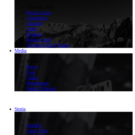
>
Edizione 2026
Recap Corsa
Classifiche
Squadre
Salite
Regioni
Made in Italy
Diventa Città di Tappa
Media
>
Media
News
Foto
Video
Broadcaster
Radio Ufficiale
Storia
>
Storia
Simboli
Albo d'Oro