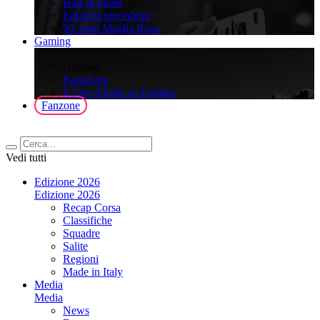
Hall of Fame
Edizioni precedenti
90 Anni Maglia Rosa
Gaming
>
Gaming
FantaGiro
ll Giro d'Italia su Fortnite
Fanzone
Vedi tutti
Edizione 2026
Edizione 2026
Recap Corsa
Classifiche
Squadre
Salite
Regioni
Made in Italy
Media
Media
News