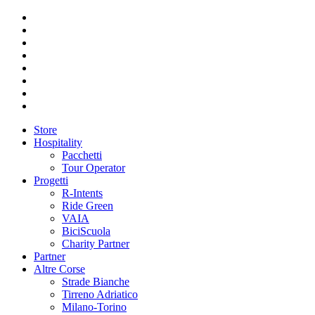
Store
Hospitality
Pacchetti
Tour Operator
Progetti
R-Intents
Ride Green
VAIA
BiciScuola
Charity Partner
Partner
Altre Corse
Strade Bianche
Tirreno Adriatico
Milano-Torino