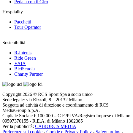
Pedala con il Giro
Hospitality
Pacchetti
Tour Operator
Sostenibilità
R-Intents
Ride Green
VAIA
BiciScuola
Charity Partner
Copyright 2026 © RCS Sport Spa a socio unico
Sede legale: via Rizzoli, 8 – 20132 Milano
Soggetta ad attività di direzione e coordinamento di RCS
MediaGroup S.p.A.
Capitale Sociale € 100.000 – C.F./P.IVA/Registro Imprese di Milano
09597370155 - R.E.A. di Milano 1302385
Per la pubblicità:
CAIRORCS MEDIA
Preferenze sui cookie
-
Cookie e Privacy Policy
-
Safeguarding
-