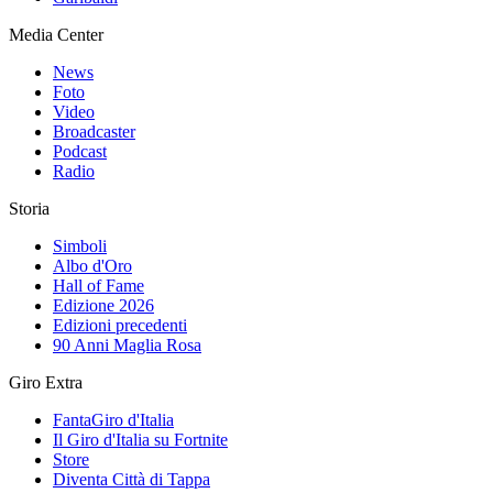
Media Center
News
Foto
Video
Broadcaster
Podcast
Radio
Storia
Simboli
Albo d'Oro
Hall of Fame
Edizione 2026
Edizioni precedenti
90 Anni Maglia Rosa
Giro Extra
FantaGiro d'Italia
Il Giro d'Italia su Fortnite
Store
Diventa Città di Tappa