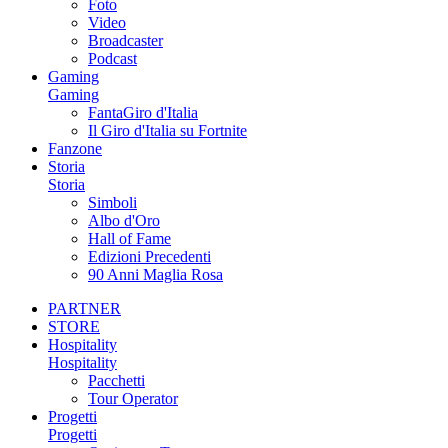
Foto
Video
Broadcaster
Podcast
Gaming
Gaming
FantaGiro d'Italia
Il Giro d'Italia su Fortnite
Fanzone
Storia
Storia
Simboli
Albo d'Oro
Hall of Fame
Edizioni Precedenti
90 Anni Maglia Rosa
PARTNER
STORE
Hospitality
Hospitality
Pacchetti
Tour Operator
Progetti
Progetti