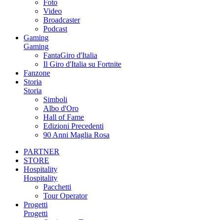
Foto
Video
Broadcaster
Podcast
Gaming
Gaming
FantaGiro d'Italia
Il Giro d'Italia su Fortnite
Fanzone
Storia
Storia
Simboli
Albo d'Oro
Hall of Fame
Edizioni Precedenti
90 Anni Maglia Rosa
PARTNER
STORE
Hospitality
Hospitality
Pacchetti
Tour Operator
Progetti
Progetti