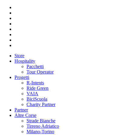
Store
Hospitality
Pacchetti
Tour Operator
Progetti
R-Intents
Ride Green
VAIA
BiciScuola
Charity Partner
Partner
Altre Corse
Strade Bianche
Tirreno Adriatico
Milano-Torino