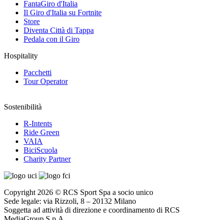
FantaGiro d'Italia
Il Giro d'Italia su Fortnite
Store
Diventa Città di Tappa
Pedala con il Giro
Hospitality
Pacchetti
Tour Operator
Sostenibilità
R-Intents
Ride Green
VAIA
BiciScuola
Charity Partner
Copyright 2026 © RCS Sport Spa a socio unico
Sede legale: via Rizzoli, 8 – 20132 Milano
Soggetta ad attività di direzione e coordinamento di RCS
MediaGroup S.p.A.