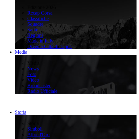
>
Edizione 2026
Recap Corsa
Classifiche
Squadre
Salite
Regioni
Made in Italy
Diventa Città di Tappa
Media
>
Media
News
Foto
Video
Broadcaster
Radio Ufficiale
Storia
>
Storia
Simboli
Albo d'Oro