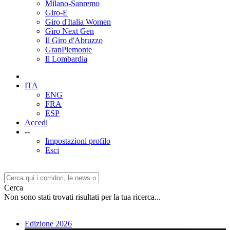
Milano-Sanremo
Giro-E
Giro d'Italia Women
Giro Next Gen
Il Giro d'Abruzzo
GranPiemonte
Il Lombardia
ITA
ENG
FRA
ESP
Accedi
--
Impostazioni profilo
Esci
Cerca
Non sono stati trovati risultati per la tua ricerca...
Edizione 2026