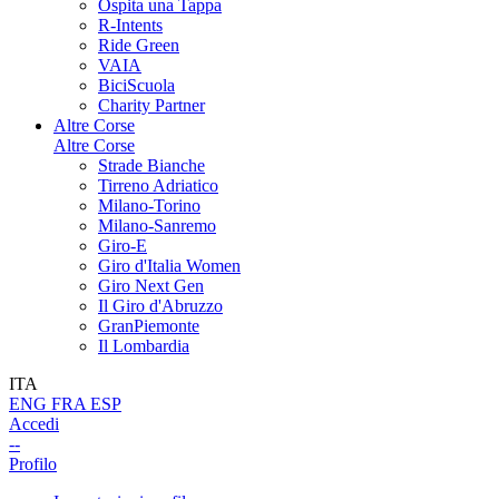
Ospita una Tappa
R-Intents
Ride Green
VAIA
BiciScuola
Charity Partner
Altre Corse
Altre Corse
Strade Bianche
Tirreno Adriatico
Milano-Torino
Milano-Sanremo
Giro-E
Giro d'Italia Women
Giro Next Gen
Il Giro d'Abruzzo
GranPiemonte
Il Lombardia
ITA
ENG
FRA
ESP
Accedi
--
Profilo