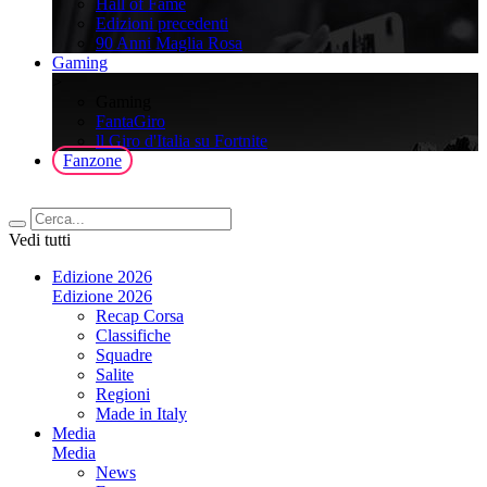
Hall of Fame
Edizioni precedenti
90 Anni Maglia Rosa
Gaming
>
Gaming
FantaGiro
ll Giro d'Italia su Fortnite
Fanzone
Vedi tutti
Edizione 2026
Edizione 2026
Recap Corsa
Classifiche
Squadre
Salite
Regioni
Made in Italy
Media
Media
News