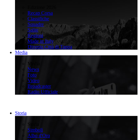
>
Edizione 2026
Recap Corsa
Classifiche
Squadre
Salite
Regioni
Made in Italy
Diventa Città di Tappa
Media
>
Media
News
Foto
Video
Broadcaster
Radio Ufficiale
Storia
>
Storia
Simboli
Albo d'Oro