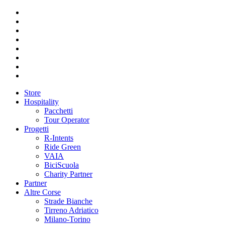
Store
Hospitality
Pacchetti
Tour Operator
Progetti
R-Intents
Ride Green
VAIA
BiciScuola
Charity Partner
Partner
Altre Corse
Strade Bianche
Tirreno Adriatico
Milano-Torino