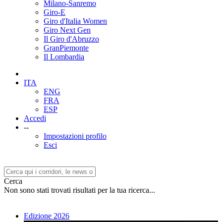
Milano-Sanremo
Giro-E
Giro d'Italia Women
Giro Next Gen
Il Giro d'Abruzzo
GranPiemonte
Il Lombardia
ITA
ENG
FRA
ESP
Accedi
--
Impostazioni profilo
Esci
Cerca
Non sono stati trovati risultati per la tua ricerca...
Edizione 2026