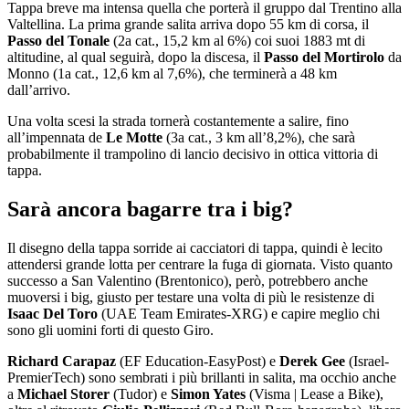
Tappa breve ma intensa quella che porterà il gruppo dal Trentino alla
Valtellina. La prima grande salita arriva dopo 55 km di corsa, il
Passo del Tonale
(2a cat., 15,2 km al 6%) coi suoi 1883 mt di
altitudine, al qual seguirà, dopo la discesa, il
Passo del Mortirolo
da
Monno (1a cat., 12,6 km al 7,6%), che terminerà a 48 km
dall’arrivo.
Una volta scesi la strada tornerà costantemente a salire, fino
all’impennata de
Le Motte
(3a cat., 3 km all’8,2%), che sarà
probabilmente il trampolino di lancio decisivo in ottica vittoria di
tappa.
Sarà ancora bagarre tra i big?
Il disegno della tappa sorride ai cacciatori di tappa, quindi è lecito
attendersi grande lotta per centrare la fuga di giornata. Visto quanto
successo a San Valentino (Brentonico), però, potrebbero anche
muoversi i big, giusto per testare una volta di più le resistenze di
Isaac Del Toro
(UAE Team Emirates-XRG) e capire meglio chi
sono gli uomini forti di questo Giro.
Richard Carapaz
(EF Education-EasyPost) e
Derek Gee
(Israel-
PremierTech) sono sembrati i più brillanti in salita, ma occhio anche
a
Michael Storer
(Tudor) e
Simon Yates
(Visma | Lease a Bike),