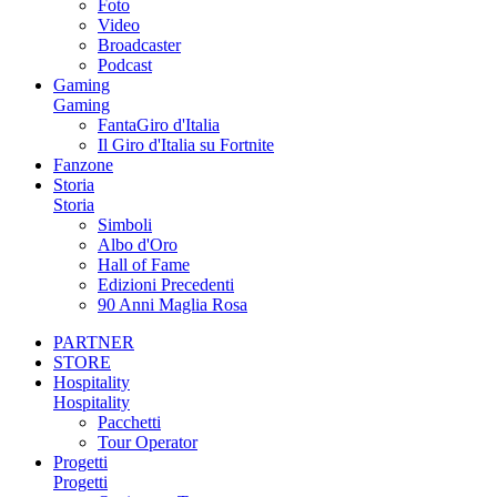
Foto
Video
Broadcaster
Podcast
Gaming
Gaming
FantaGiro d'Italia
Il Giro d'Italia su Fortnite
Fanzone
Storia
Storia
Simboli
Albo d'Oro
Hall of Fame
Edizioni Precedenti
90 Anni Maglia Rosa
PARTNER
STORE
Hospitality
Hospitality
Pacchetti
Tour Operator
Progetti
Progetti