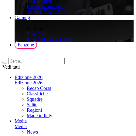
Hall of Fame
Edizioni precedenti
90 Anni Maglia Rosa
Gaming
>
Gaming
FantaGiro
ll Giro d'Italia su Fortnite
Fanzone
Vedi tutti
Edizione 2026
Edizione 2026
Recap Corsa
Classifiche
Squadre
Salite
Regioni
Made in Italy
Media
Media
News