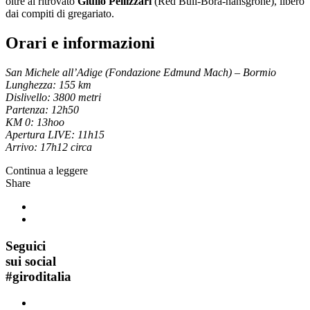
oltre al ritrovato
Giulio Pellizzari
(Red Bull-Bora-hansgrohe), libero
dai compiti di gregariato.
Orari e informazioni
San Michele all’Adige (Fondazione Edmund Mach) – Bormio
Lunghezza: 155 km
Dislivello: 3800 metri
Partenza: 12h50
KM 0: 13hoo
Apertura LIVE: 11h15
Arrivo: 17h12 circa
Continua a leggere
Share
Seguici
sui social
#
giroditalia