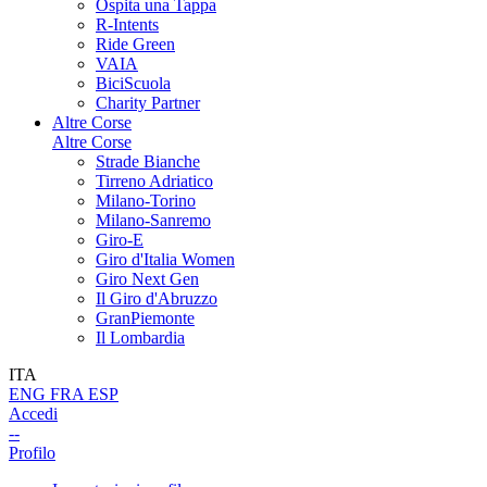
Ospita una Tappa
R-Intents
Ride Green
VAIA
BiciScuola
Charity Partner
Altre Corse
Altre Corse
Strade Bianche
Tirreno Adriatico
Milano-Torino
Milano-Sanremo
Giro-E
Giro d'Italia Women
Giro Next Gen
Il Giro d'Abruzzo
GranPiemonte
Il Lombardia
ITA
ENG
FRA
ESP
Accedi
--
Profilo