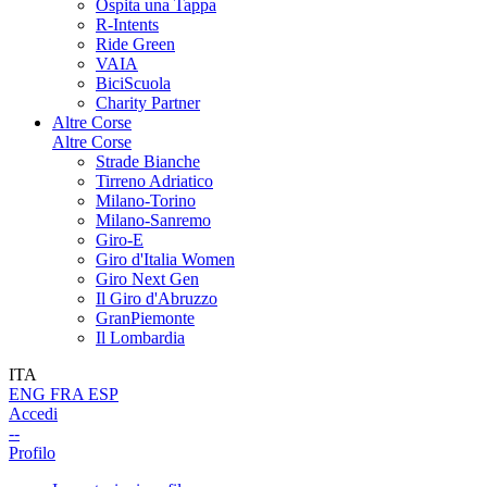
Ospita una Tappa
R-Intents
Ride Green
VAIA
BiciScuola
Charity Partner
Altre Corse
Altre Corse
Strade Bianche
Tirreno Adriatico
Milano-Torino
Milano-Sanremo
Giro-E
Giro d'Italia Women
Giro Next Gen
Il Giro d'Abruzzo
GranPiemonte
Il Lombardia
ITA
ENG
FRA
ESP
Accedi
--
Profilo