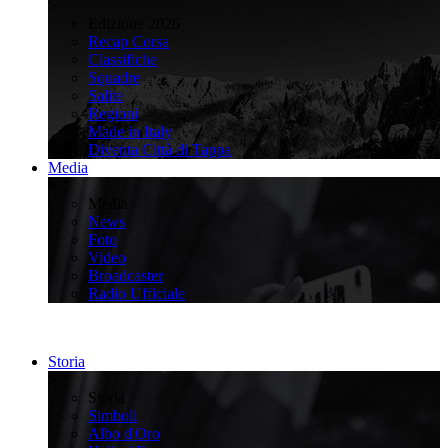
>
Edizione 2026
Recap Corsa
Classifiche
Squadre
Salite
Regioni
Made in Italy
Diventa Città di Tappa
Media
>
Media
News
Foto
Video
Broadcaster
Radio Ufficiale
Storia
>
Storia
Simboli
Albo d'Oro