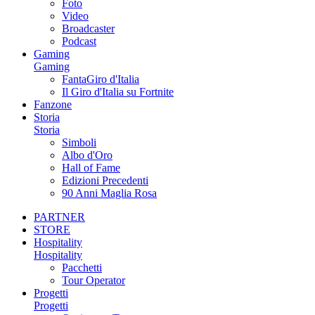
Foto
Video
Broadcaster
Podcast
Gaming
Gaming
FantaGiro d'Italia
Il Giro d'Italia su Fortnite
Fanzone
Storia
Storia
Simboli
Albo d'Oro
Hall of Fame
Edizioni Precedenti
90 Anni Maglia Rosa
PARTNER
STORE
Hospitality
Hospitality
Pacchetti
Tour Operator
Progetti
Progetti