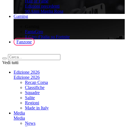
Hall of Fame
Edizioni precedenti
90 Anni Maglia Rosa
Gaming
>
Gaming
FantaGiro
ll Giro d'Italia su Fortnite
Fanzone
Vedi tutti
Edizione 2026
Edizione 2026
Recap Corsa
Classifiche
Squadre
Salite
Regioni
Made in Italy
Media
Media
News