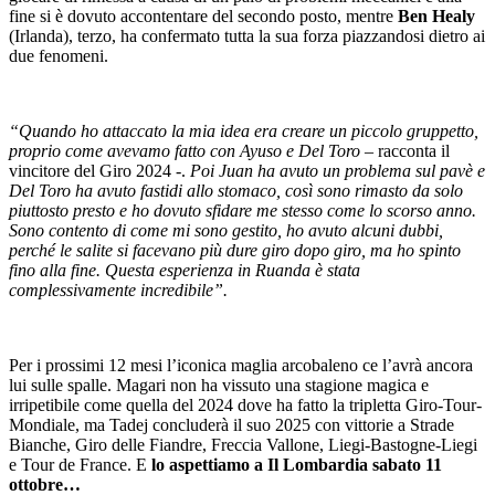
fine si è dovuto accontentare del secondo posto, mentre
Ben Healy
(Irlanda), terzo, ha confermato tutta la sua forza piazzandosi dietro ai
due fenomeni.
“Quando ho attaccato la mia idea era creare un piccolo gruppetto,
proprio come avevamo fatto con Ayuso e Del Toro
– racconta il
vincitore del Giro 2024 -.
Poi Juan ha avuto un problema sul pavè e
Del Toro ha avuto fastidi allo stomaco, così sono rimasto da solo
piuttosto presto e ho dovuto sfidare me stesso come lo scorso anno.
Sono contento di come mi sono gestito, ho avuto alcuni dubbi,
perché le salite si facevano più dure giro dopo giro, ma ho spinto
fino alla fine. Questa esperienza in Ruanda è stata
complessivamente incredibile”.
Per i prossimi 12 mesi l’iconica maglia arcobaleno ce l’avrà ancora
lui sulle spalle. Magari non ha vissuto una stagione magica e
irripetibile come quella del 2024 dove ha fatto la tripletta Giro-Tour-
Mondiale, ma Tadej concluderà il suo 2025 con vittorie a Strade
Bianche, Giro delle Fiandre, Freccia Vallone, Liegi-Bastogne-Liegi
e Tour de France. E
lo aspettiamo a Il Lombardia sabato 11
ottobre…