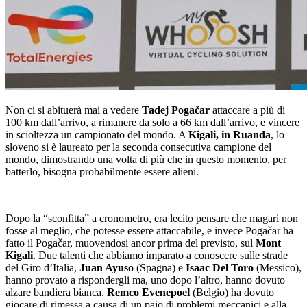
Non ci si abituerà mai a vedere
Tadej Pogačar
attaccare a più di
100 km dall’arrivo, a rimanere da solo a 66 km dall’arrivo, e vincere
in scioltezza un campionato del mondo. A
Kigali, in Ruanda
, lo
sloveno si è laureato per la seconda consecutiva campione del
mondo, dimostrando una volta di più che in questo momento, per
batterlo, bisogna probabilmente essere alieni.
Dopo la “sconfitta” a cronometro, era lecito pensare che magari non
fosse al meglio, che potesse essere attaccabile, e invece Pogačar ha
fatto il Pogačar, muovendosi ancor prima del previsto, sul
Mont
Kigali
. Due talenti che abbiamo imparato a conoscere sulle strade
del Giro d’Italia,
Juan Ayuso
(Spagna) e
Isaac Del Toro
(Messico),
hanno provato a rispondergli ma, uno dopo l’altro, hanno dovuto
alzare bandiera bianca.
Remco Evenepoel
(Belgio) ha dovuto
giocare di rimessa a causa di un paio di problemi meccanici e alla