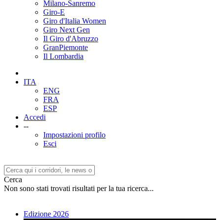
Milano-Sanremo
Giro-E
Giro d'Italia Women
Giro Next Gen
Il Giro d'Abruzzo
GranPiemonte
Il Lombardia
ITA
ENG
FRA
ESP
Accedi
--
Impostazioni profilo
Esci
Cerca
Non sono stati trovati risultati per la tua ricerca...
Edizione 2026