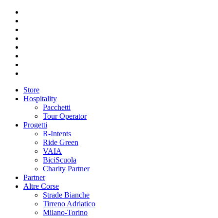
Store
Hospitality
Pacchetti
Tour Operator
Progetti
R-Intents
Ride Green
VAIA
BiciScuola
Charity Partner
Partner
Altre Corse
Strade Bianche
Tirreno Adriatico
Milano-Torino