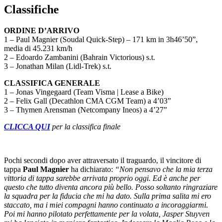
Classifiche
ORDINE D’ARRIVO
1 – Paul Magnier (Soudal Quick-Step) – 171 km in 3h46’50”,
media di 45.231 km/h
2 – Edoardo Zambanini (Bahrain Victorious) s.t.
3 – Jonathan Milan (Lidl-Trek) s.t.
CLASSIFICA GENERALE
1 – Jonas Vingegaard (Team Visma | Lease a Bike)
2 – Felix Gall (Decathlon CMA CGM Team) a 4’03”
3 – Thymen Arensman (Netcompany Ineos) a 4’27”
CLICCA QUI
per la classifica finale
Pochi secondi dopo aver attraversato il traguardo, il vincitore di
tappa
Paul Magnier
ha dichiarato:
“
Non pensavo che la mia terza
vittoria di tappa sarebbe arrivata proprio oggi. Ed è anche per
questo che tutto diventa ancora più bello. Posso soltanto ringraziare
la squadra per la fiducia che mi ha dato. Sulla prima salita mi ero
staccato, ma i miei compagni hanno continuato a incoraggiarmi.
Poi mi hanno pilotato perfettamente per la volata, Jasper Stuyven