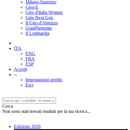
Milano-Sanremo
Giro-E
Giro d'Italia Women
Giro Next Gen
Il Giro d'Abruzzo
GranPiemonte
Il Lombardia
ITA
ENG
FRA
ESP
Accedi
--
Impostazioni profilo
Esci
Cerca
Non sono stati trovati risultati per la tua ricerca...
Edizione 2026