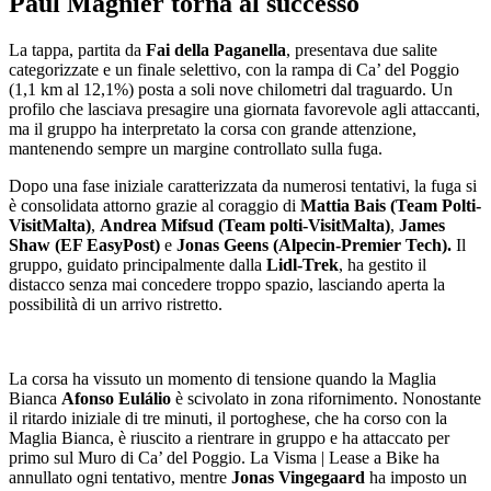
Paul Magnier torna al successo
La tappa, partita da
Fai della Paganella
, presentava due salite
categorizzate e un finale selettivo, con la rampa di Ca’ del Poggio
(1,1 km al 12,1%) posta a soli nove chilometri dal traguardo. Un
profilo che lasciava presagire una giornata favorevole agli attaccanti,
ma il gruppo ha interpretato la corsa con grande attenzione,
mantenendo sempre un margine controllato sulla fuga.
Dopo una fase iniziale caratterizzata da numerosi tentativi, la fuga si
è consolidata attorno grazie al coraggio di
Mattia Bais (Team Polti-
VisitMalta)
,
Andrea Mifsud (Team polti-VisitMalta)
,
James
Shaw (EF EasyPost)
e
Jonas Geens (Alpecin-Premier Tech).
Il
gruppo, guidato principalmente dalla
Lidl-Trek
, ha gestito il
distacco senza mai concedere troppo spazio, lasciando aperta la
possibilità di un arrivo ristretto.
La corsa ha vissuto un momento di tensione quando la Maglia
Bianca
Afonso Eulálio
è scivolato in zona rifornimento. Nonostante
il ritardo iniziale di tre minuti, il portoghese, che ha corso con la
Maglia Bianca, è riuscito a rientrare in gruppo e ha attaccato per
primo sul Muro di Ca’ del Poggio. La Visma | Lease a Bike ha
annullato ogni tentativo, mentre
Jonas Vingegaard
ha imposto un