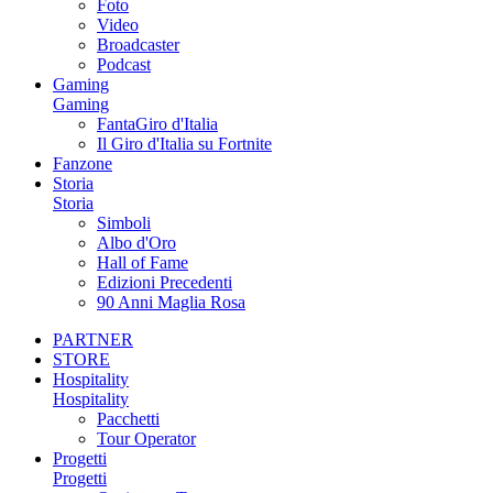
Foto
Video
Broadcaster
Podcast
Gaming
Gaming
FantaGiro d'Italia
Il Giro d'Italia su Fortnite
Fanzone
Storia
Storia
Simboli
Albo d'Oro
Hall of Fame
Edizioni Precedenti
90 Anni Maglia Rosa
PARTNER
STORE
Hospitality
Hospitality
Pacchetti
Tour Operator
Progetti
Progetti