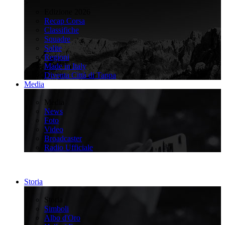
>
Edizione 2026
Recap Corsa
Classifiche
Squadre
Salite
Regioni
Made in Italy
Diventa Città di Tappa
Media
>
Media
News
Foto
Video
Broadcaster
Radio Ufficiale
Storia
>
Storia
Simboli
Albo d'Oro