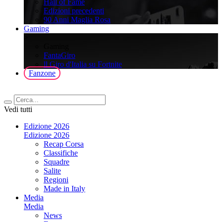
Hall of Fame
Edizioni precedenti
90 Anni Maglia Rosa
Gaming
>
Gaming
FantaGiro
ll Giro d'Italia su Fortnite
Fanzone
Vedi tutti
Edizione 2026
Edizione 2026
Recap Corsa
Classifiche
Squadre
Salite
Regioni
Made in Italy
Media
Media
News