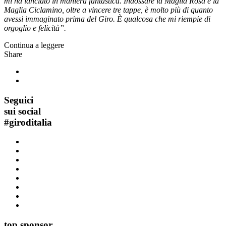
mi ha lanciato in maniera fantastica.
Indossare la Maglia Rosa e la
Maglia Ciclamino, oltre a vincere tre tappe, è molto più di quanto
avessi immaginato prima del Giro. È qualcosa che mi riempie di
orgoglio e felicità”.
Continua a leggere
Share
Seguici
sui social
#
giroditalia
top sponsor