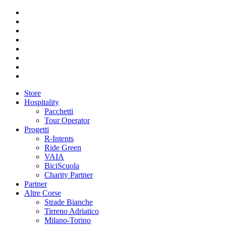
Store
Hospitality
Pacchetti
Tour Operator
Progetti
R-Intents
Ride Green
VAIA
BiciScuola
Charity Partner
Partner
Altre Corse
Strade Bianche
Tirreno Adriatico
Milano-Torino