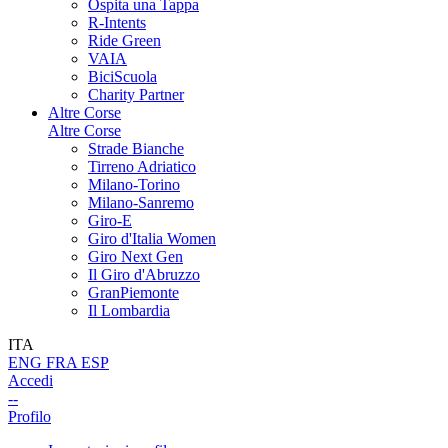
Ospita una Tappa
R-Intents
Ride Green
VAIA
BiciScuola
Charity Partner
Altre Corse
Altre Corse
Strade Bianche
Tirreno Adriatico
Milano-Torino
Milano-Sanremo
Giro-E
Giro d'Italia Women
Giro Next Gen
Il Giro d'Abruzzo
GranPiemonte
Il Lombardia
ITA
ENG
FRA
ESP
Accedi
--
Profilo