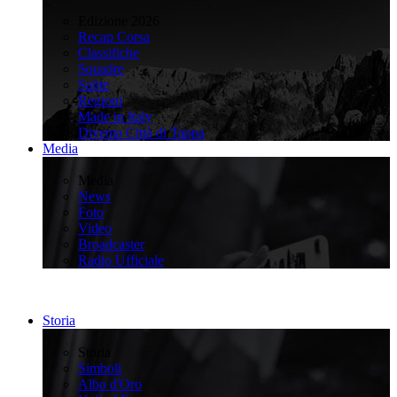
>
Edizione 2026
Recap Corsa
Classifiche
Squadre
Salite
Regioni
Made in Italy
Diventa Città di Tappa
Media
>
Media
News
Foto
Video
Broadcaster
Radio Ufficiale
Storia
>
Storia
Simboli
Albo d'Oro