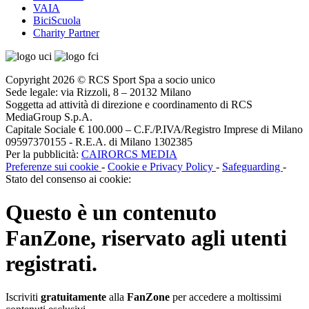
VAIA
BiciScuola
Charity Partner
Copyright 2026 © RCS Sport Spa a socio unico
Sede legale: via Rizzoli, 8 – 20132 Milano
Soggetta ad attività di direzione e coordinamento di RCS
MediaGroup S.p.A.
Capitale Sociale € 100.000 – C.F./P.IVA/Registro Imprese di Milano
09597370155 - R.E.A. di Milano 1302385
Per la pubblicità:
CAIRORCS MEDIA
Preferenze sui cookie
-
Cookie e Privacy Policy
-
Safeguarding
-
Stato del consenso ai cookie:
Questo è un contenuto
FanZone
, riservato agli utenti
registrati.
Iscriviti
gratuitamente
alla
FanZone
per accedere a moltissimi