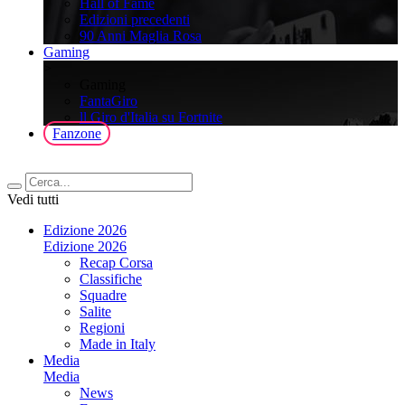
Hall of Fame
Edizioni precedenti
90 Anni Maglia Rosa
Gaming
>
Gaming
FantaGiro
ll Giro d'Italia su Fortnite
Fanzone
Vedi tutti
Edizione 2026
Edizione 2026
Recap Corsa
Classifiche
Squadre
Salite
Regioni
Made in Italy
Media
Media
News