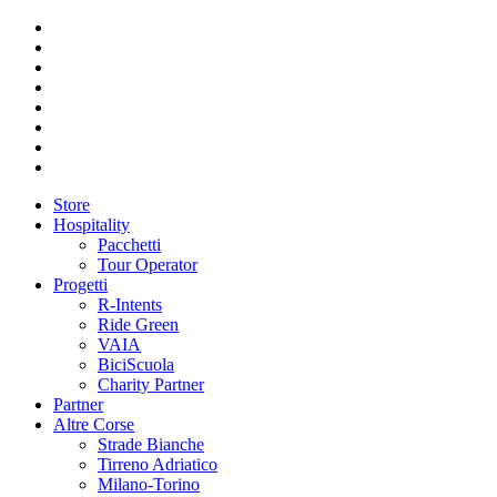
Store
Hospitality
Pacchetti
Tour Operator
Progetti
R-Intents
Ride Green
VAIA
BiciScuola
Charity Partner
Partner
Altre Corse
Strade Bianche
Tirreno Adriatico
Milano-Torino