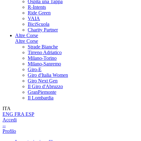
Ospita una Tappa
R-Intents
Ride Green
VAIA
BiciScuola
Charity Partner
Altre Corse
Altre Corse
Strade Bianche
Tirreno Adriatico
Milano-Torino
Milano-Sanremo
Giro-E
Giro d'Italia Women
Giro Next Gen
Il Giro d'Abruzzo
GranPiemonte
Il Lombardia
ITA
ENG
FRA
ESP
Accedi
--
Profilo