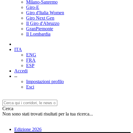
Milano-Sanremo
Giro-E
Giro d'Italia Women
Giro Next Gen
Il Giro d'Abruzzo
GranPiemonte
Il Lombardia
ITA
ENG
FRA
ESP
Accedi
--
Impostazioni profilo
Esci
Cerca
Non sono stati trovati risultati per la tua ricerca...
Edizione 2026