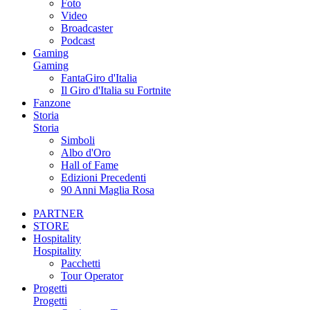
Foto
Video
Broadcaster
Podcast
Gaming
Gaming
FantaGiro d'Italia
Il Giro d'Italia su Fortnite
Fanzone
Storia
Storia
Simboli
Albo d'Oro
Hall of Fame
Edizioni Precedenti
90 Anni Maglia Rosa
PARTNER
STORE
Hospitality
Hospitality
Pacchetti
Tour Operator
Progetti
Progetti