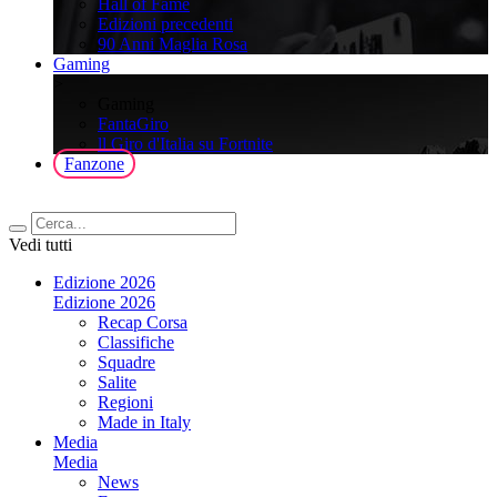
Hall of Fame
Edizioni precedenti
90 Anni Maglia Rosa
Gaming
>
Gaming
FantaGiro
ll Giro d'Italia su Fortnite
Fanzone
Vedi tutti
Edizione 2026
Edizione 2026
Recap Corsa
Classifiche
Squadre
Salite
Regioni
Made in Italy
Media
Media
News