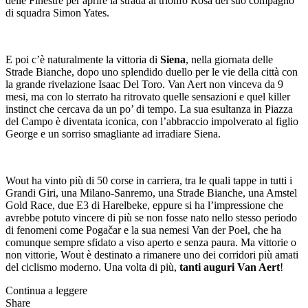
delle Finestre per aprire la strada al trionfo Rosa del suo compagno
di squadra Simon Yates.
E poi c’è naturalmente la vittoria di
Siena
, nella giornata delle
Strade Bianche, dopo uno splendido duello per le vie della città con
la grande rivelazione Isaac Del Toro. Van Aert non vinceva da 9
mesi, ma con lo sterrato ha ritrovato quelle sensazioni e quel killer
instinct che cercava da un po’ di tempo. La sua esultanza in Piazza
del Campo è diventata iconica, con l’abbraccio impolverato al figlio
George e un sorriso smagliante ad irradiare Siena.
Wout ha vinto più di 50 corse in carriera, tra le quali tappe in tutti i
Grandi Giri, una Milano-Sanremo, una Strade Bianche, una Amstel
Gold Race, due E3 di Harelbeke, eppure si ha l’impressione che
avrebbe potuto vincere di più se non fosse nato nello stesso periodo
di fenomeni come Pogačar e la sua nemesi Van der Poel, che ha
comunque sempre sfidato a viso aperto e senza paura. Ma vittorie o
non vittorie, Wout è destinato a rimanere uno dei corridori più amati
del ciclismo moderno. Una volta di più,
tanti auguri Van Aert
!
Continua a leggere
Share