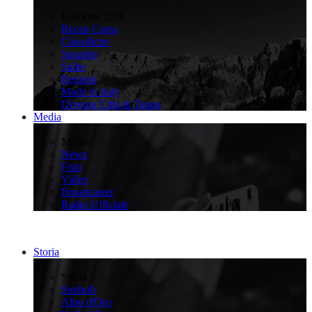
>
Edizione 2026
Recap Corsa
Classifiche
Squadre
Salite
Regioni
Made in Italy
Diventa Città di Tappa
Media
>
Media
News
Foto
Video
Broadcaster
Radio Ufficiale
Storia
>
Storia
Simboli
Albo d'Oro