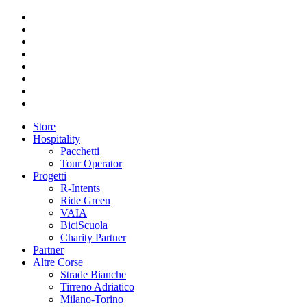
Store
Hospitality
Pacchetti
Tour Operator
Progetti
R-Intents
Ride Green
VAIA
BiciScuola
Charity Partner
Partner
Altre Corse
Strade Bianche
Tirreno Adriatico
Milano-Torino