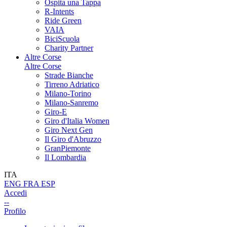
Ospita una Tappa
R-Intents
Ride Green
VAIA
BiciScuola
Charity Partner
Altre Corse
Altre Corse
Strade Bianche
Tirreno Adriatico
Milano-Torino
Milano-Sanremo
Giro-E
Giro d'Italia Women
Giro Next Gen
Il Giro d'Abruzzo
GranPiemonte
Il Lombardia
ITA
ENG
FRA
ESP
Accedi
--
Profilo