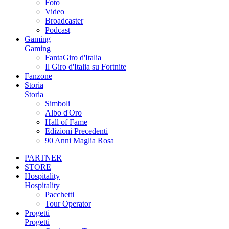
Foto
Video
Broadcaster
Podcast
Gaming
Gaming
FantaGiro d'Italia
Il Giro d'Italia su Fortnite
Fanzone
Storia
Storia
Simboli
Albo d'Oro
Hall of Fame
Edizioni Precedenti
90 Anni Maglia Rosa
PARTNER
STORE
Hospitality
Hospitality
Pacchetti
Tour Operator
Progetti
Progetti