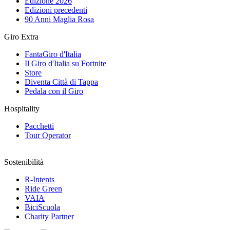
Edizione 2026
Edizioni precedenti
90 Anni Maglia Rosa
Giro Extra
FantaGiro d'Italia
Il Giro d'Italia su Fortnite
Store
Diventa Città di Tappa
Pedala con il Giro
Hospitality
Pacchetti
Tour Operator
Sostenibilità
R-Intents
Ride Green
VAIA
BiciScuola
Charity Partner