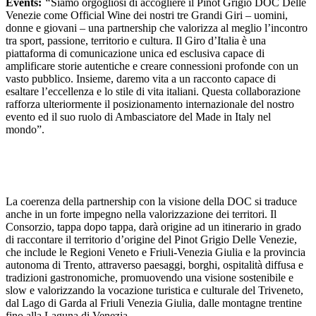
Events:
“
Siamo orgogliosi di accogliere il Pinot Grigio DOC Delle
Venezie come Official Wine dei nostri tre Grandi Giri – uomini,
donne e giovani – una partnership che valorizza al meglio l’incontro
tra sport, passione, territorio e cultura. Il Giro d’Italia è una
piattaforma di comunicazione unica ed esclusiva capace di
amplificare storie autentiche e creare connessioni profonde con un
vasto pubblico. Insieme, daremo vita a un racconto capace di
esaltare l’eccellenza e lo stile di vita italiani. Questa collaborazione
rafforza ulteriormente il posizionamento internazionale del nostro
evento ed il suo ruolo di Ambasciatore del Made in Italy nel
mondo”.
La coerenza della partnership con la visione della DOC si traduce
anche in un forte impegno nella valorizzazione dei territori. Il
Consorzio, tappa dopo tappa, darà origine ad un itinerario in grado
di raccontare il territorio d’origine del Pinot Grigio Delle Venezie,
che include le Regioni Veneto e Friuli-Venezia Giulia e la provincia
autonoma di Trento, attraverso paesaggi, borghi, ospitalità diffusa e
tradizioni gastronomiche, promuovendo una visione sostenibile e
slow e valorizzando la vocazione turistica e culturale del Triveneto,
dal Lago di Garda al Friuli Venezia Giulia, dalle montagne trentine
fino alla Laguna di Venezia.