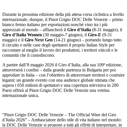
Durante la prossima edizione della più attesa corsa ciclistica a livello
internazionale, dunque, il Pinot Grigio DOC Delle Venezie – primo
bianco fermo italiano per esportazioni nonché vino tra i più
apprezzati al mondo – affiancherà il
Giro d’Italia
(8-31 maggio), il
Giro d’Italia Women
(30 maggio-7 giugno), il
Giro-E
(9-31
maggio) e il
Giro Next Gen
(14-21 giugno) – portando lungo tutto
il circuito e nelle case degli spettatori il proprio Italian Style per
raccontare al meglio il lavoro dei produttori, i territori viticoli e le
comunità che li custodiscono.
A partire dall’8 maggio 2026 il Giro d’Italia, alla sua 109ª edizione,
attraverserà i confini – dalla grande partenza in Bulgaria per poi
approdare in Italia – con l’obiettivo di attraversare territori e costruire
legami: un grande evento con una audience globale stimata che
supera i 650 milioni di spettatori e una copertura televisiva in 200
Paesi offrirà al Pinot Grigio DOC Delle Venezie una vetrina
internazionale unica.
“Pinot Grigio DOC Delle Venezie – The Official Wine del Giro
d’Italia 2026” – Ambasciatore dello stile di vita italiano nel mondo:
la DOC Delle Venezie si propone a tutti gli effetti di interpretare, in