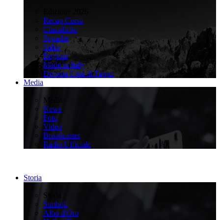
>
Edizione 2026
Recap Corsa
Classifiche
Squadre
Salite
Regioni
Made in Italy
Diventa Città di Tappa
Media
>
Media
News
Foto
Video
Broadcaster
Radio Ufficiale
Storia
>
Storia
Simboli
Albo d'Oro