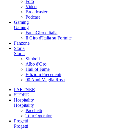
Foto
Video
Broadcaster
Podcast
Gaming
Gaming
FantaGiro d'Italia
Il Giro d'Italia su Fortnite
Fanzone
Storia
Storia
Simboli
Albo d'Oro
Hall of Fame
Edizioni Precedenti
90 Anni Maglia Rosa
PARTNER
STORE
Hospitality
Hospitality
Pacchetti
Tour Operator
Progetti
Progetti