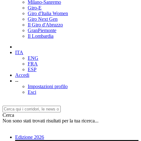
Milano-Sanremo
Giro-E
Giro d'Italia Women
Giro Next Gen
Il Giro d'Abruzzo
GranPiemonte
Il Lombardia
ITA
ENG
FRA
ESP
Accedi
--
Impostazioni profilo
Esci
Cerca
Non sono stati trovati risultati per la tua ricerca...
Edizione 2026