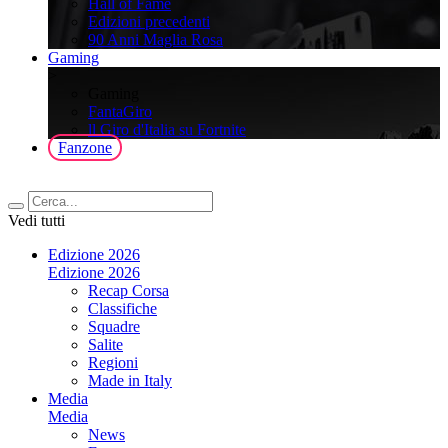
Hall of Fame
Edizioni precedenti
90 Anni Maglia Rosa
Gaming
>
Gaming
FantaGiro
ll Giro d'Italia su Fortnite
Fanzone
Vedi tutti
Edizione 2026
Edizione 2026
Recap Corsa
Classifiche
Squadre
Salite
Regioni
Made in Italy
Media
Media
News