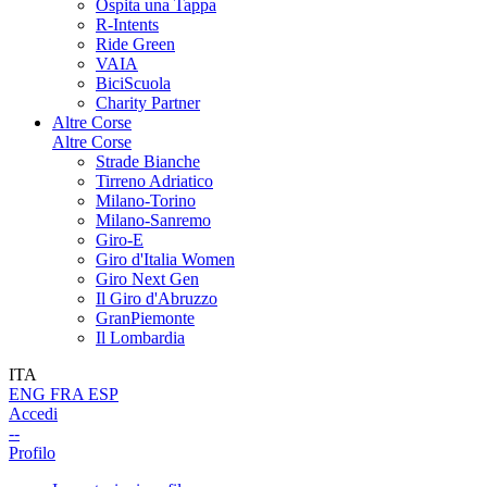
Ospita una Tappa
R-Intents
Ride Green
VAIA
BiciScuola
Charity Partner
Altre Corse
Altre Corse
Strade Bianche
Tirreno Adriatico
Milano-Torino
Milano-Sanremo
Giro-E
Giro d'Italia Women
Giro Next Gen
Il Giro d'Abruzzo
GranPiemonte
Il Lombardia
ITA
ENG
FRA
ESP
Accedi
--
Profilo