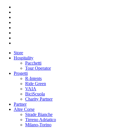
Store
Hospitality
Pacchetti
Tour Operator
Progetti
R-Intents
Ride Green
VAIA
BiciScuola
Charity Partner
Partner
Altre Corse
Strade Bianche
Tirreno Adriatico
Milano-Torino