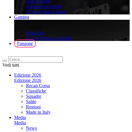
Hall of Fame
Edizioni precedenti
90 Anni Maglia Rosa
Gaming
>
Gaming
FantaGiro
ll Giro d'Italia su Fortnite
Fanzone
Vedi tutti
Edizione 2026
Edizione 2026
Recap Corsa
Classifiche
Squadre
Salite
Regioni
Made in Italy
Media
Media
News