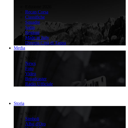
>
Edizione 2026
Recap Corsa
Classifiche
Squadre
Salite
Regioni
Made in Italy
Diventa Città di Tappa
Media
>
Media
News
Foto
Video
Broadcaster
Radio Ufficiale
Storia
>
Storia
Simboli
Albo d'Oro