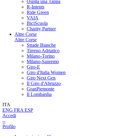
Ospita una Tappa
R-Intents
Ride Green
VAIA
BiciScuola
Charity Partner
Altre Corse
Altre Corse
Strade Bianche
Tirreno Adriatico
Milano-Torino
Milano-Sanremo
Giro-E
Giro d'Italia Women
Giro Next Gen
Il Giro d'Abruzzo
GranPiemonte
Il Lombardia
ITA
ENG
FRA
ESP
Accedi
--
Profilo