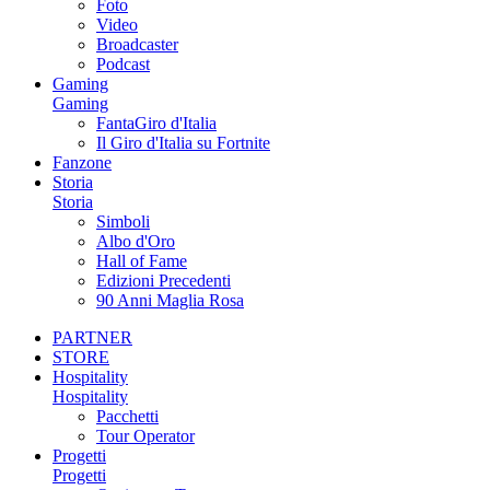
Foto
Video
Broadcaster
Podcast
Gaming
Gaming
FantaGiro d'Italia
Il Giro d'Italia su Fortnite
Fanzone
Storia
Storia
Simboli
Albo d'Oro
Hall of Fame
Edizioni Precedenti
90 Anni Maglia Rosa
PARTNER
STORE
Hospitality
Hospitality
Pacchetti
Tour Operator
Progetti
Progetti