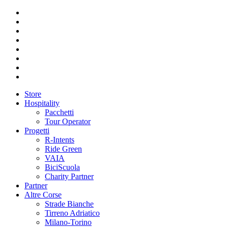
Store
Hospitality
Pacchetti
Tour Operator
Progetti
R-Intents
Ride Green
VAIA
BiciScuola
Charity Partner
Partner
Altre Corse
Strade Bianche
Tirreno Adriatico
Milano-Torino