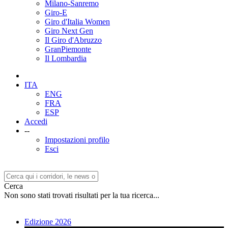
Milano-Sanremo
Giro-E
Giro d'Italia Women
Giro Next Gen
Il Giro d'Abruzzo
GranPiemonte
Il Lombardia
ITA
ENG
FRA
ESP
Accedi
--
Impostazioni profilo
Esci
Cerca
Non sono stati trovati risultati per la tua ricerca...
Edizione 2026