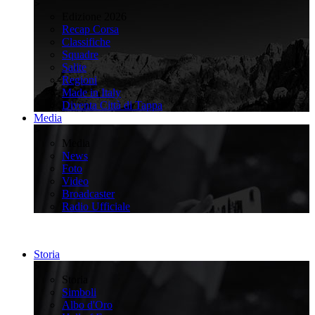
>
Edizione 2026
Recap Corsa
Classifiche
Squadre
Salite
Regioni
Made in Italy
Diventa Città di Tappa
Media
>
Media
News
Foto
Video
Broadcaster
Radio Ufficiale
Storia
>
Storia
Simboli
Albo d'Oro