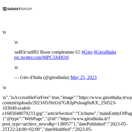
\n
\n
\ud83c\udf82 Buon compleanno G!
#Giro
#GirodItalia
pic.twitter.com/MPC3JsHOrI
\n
— Giro d'Italia (@giroditalia)
May 25, 2023
\n
\n","isAccessibleForFree":true,"image":"https://www.giroditalia.it/wp
content/uploads/2023/05/Hel1d7GRJpPxloag0uRX_250523-
103049-scaled-
e1685048079233.jpg","articleSection":"Ciclismo","mainEntityOfPag
{"@type":"WebPage","@id":"https://www.giroditalia.it/?
post_type=archive_news&p=138957"},"datePublished":"2023-05-
25T22:24:00+02:00","dateModified":"2023-05-