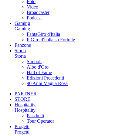
Foto
Video
Broadcaster
Podcast
Gaming
Gaming
FantaGiro d'Italia
Il Giro d'Italia su Fortnite
Fanzone
Storia
Storia
Simboli
Albo d'Oro
Hall of Fame
Edizioni Precedenti
90 Anni Maglia Rosa
PARTNER
STORE
Hospitality
Hospitality
Pacchetti
Tour Operator
Progetti
Progetti