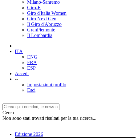
Milano-Sanremo
Giro-E
Giro d'Italia Women
Giro Next Gen
Il Giro d'Abruzzo
GranPiemonte
Il Lombardia
ITA
ENG
FRA
ESP
Accedi
--
Impostazioni profilo
Esci
Cerca
Non sono stati trovati risultati per la tua ricerca...
Edizione 2026