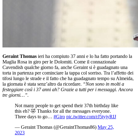
Geraint Thomas
ieri ha compiuto 37 anni e lo ha fatto portando la
Maglia Rosa in giro per le Dolomiti. Come il connazionale
Cavendish qualche giorno fa, anche Geraint si è guadagnato una
torta in partenza per cominciare la tappa col sorriso. Tra l’affetto dei
tifosi lungo le strade e il fatto che ha guadagnato tempo su Almeida,
la giornata è stata senz’altro da ricordare.
“Non sono in molti a
festeggiare così i 37 anni ah? Grazie a tutti per i messaggi. Ancora
tre giorni…”.
Not many people to get spend their 37th birthday like
this eh? 🤣 Thanks for all the messages everyone.
Three days to go…
#Giro
pic.twitter.com/rJ5tyjyRIJ
— Geraint Thomas (@GeraintThomas86)
May 25,
2023