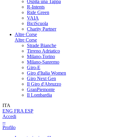
Ospita una Tappa
R-Intents
Ride Green
VAIA
BiciScuola
Charity Partner
Altre Corse
Altre Corse
Strade Bianche
Tirreno Adriatico
Milano-Torino
Milano-Sanremo
Giro-E
Giro d'Italia Women
Giro Next Gen
Il Giro d'Abruzzo
GranPiemonte
Il Lombardia
ITA
ENG
FRA
ESP
Accedi
--
Profilo