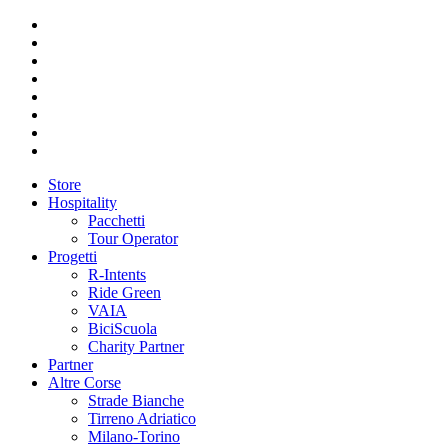
Store
Hospitality
Pacchetti
Tour Operator
Progetti
R-Intents
Ride Green
VAIA
BiciScuola
Charity Partner
Partner
Altre Corse
Strade Bianche
Tirreno Adriatico
Milano-Torino