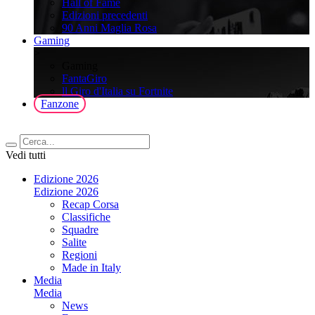
Hall of Fame
Edizioni precedenti
90 Anni Maglia Rosa
Gaming
>
Gaming
FantaGiro
ll Giro d'Italia su Fortnite
Fanzone
Vedi tutti
Edizione 2026
Edizione 2026
Recap Corsa
Classifiche
Squadre
Salite
Regioni
Made in Italy
Media
Media
News