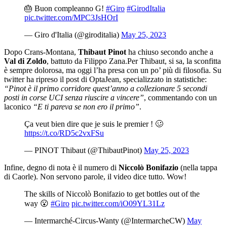
🎂 Buon compleanno G!
#Giro
#GirodItalia
pic.twitter.com/MPC3JsHOrI
— Giro d'Italia (@giroditalia)
May 25, 2023
Dopo Crans-Montana,
Thibaut Pinot
ha chiuso secondo anche a
Val di Zoldo
, battuto da Filippo Zana.Per Thibaut, si sa, la sconfitta
è sempre dolorosa, ma oggi l’ha presa con un po’ più di filosofia. Su
twitter ha ripreso il post di OptaJean, specializzato in statistiche:
“Pinot è il primo corridore quest’anno a collezionare 5 secondi
posti in corse UCI senza riuscire a vincere”
, commentando con un
laconico
“E ti pareva se non ero il primo”
.
Ça veut bien dire que je suis le premier ! 🥴
https://t.co/RD5c2vxFSu
— PINOT Thibaut (@ThibautPinot)
May 25, 2023
Infine, degno di nota è il numero di
Niccolò Bonifazio
(nella tappa
di Caorle). Non servono parole, il video dice tutto. Wow!
The skills of Niccolò Bonifazio to get bottles out of the
way 😮
#Giro
pic.twitter.com/iO09YL31Lz
— Intermarché-Circus-Wanty (@IntermarcheCW)
May