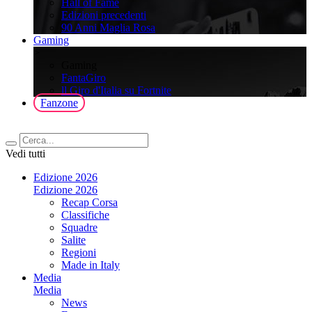
Hall of Fame
Edizioni precedenti
90 Anni Maglia Rosa
Gaming
>
Gaming
FantaGiro
ll Giro d'Italia su Fortnite
Fanzone
Vedi tutti
Edizione 2026
Edizione 2026
Recap Corsa
Classifiche
Squadre
Salite
Regioni
Made in Italy
Media
Media
News