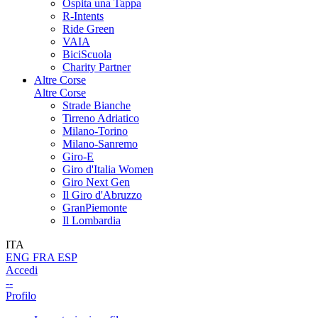
Ospita una Tappa
R-Intents
Ride Green
VAIA
BiciScuola
Charity Partner
Altre Corse
Altre Corse
Strade Bianche
Tirreno Adriatico
Milano-Torino
Milano-Sanremo
Giro-E
Giro d'Italia Women
Giro Next Gen
Il Giro d'Abruzzo
GranPiemonte
Il Lombardia
ITA
ENG
FRA
ESP
Accedi
--
Profilo