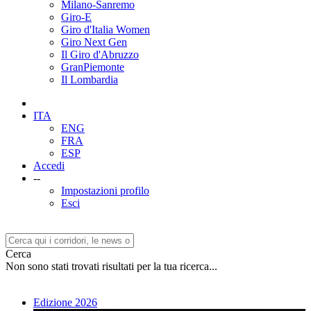
Milano-Sanremo
Giro-E
Giro d'Italia Women
Giro Next Gen
Il Giro d'Abruzzo
GranPiemonte
Il Lombardia
ITA
ENG
FRA
ESP
Accedi
--
Impostazioni profilo
Esci
Cerca
Non sono stati trovati risultati per la tua ricerca...
Edizione 2026