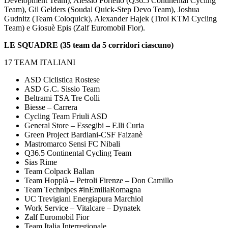
Development Team), Alessio Portello (Q36.5 Continental Cycling
Team), Gil Gelders (Soudal Quick-Step Devo Team), Joshua
Gudnitz (Team Coloquick), Alexander Hajek (Tirol KTM Cycling
Team) e Giosuè Epis (Zalf Euromobil Fior).
LE SQUADRE (35 team da 5 corridori ciascuno)
17 TEAM ITALIANI
ASD Ciclistica Rostese
ASD G.C. Sissio Team
Beltrami TSA Tre Colli
Biesse – Carrera
Cycling Team Friuli ASD
General Store – Essegibi – F.lli Curia
Green Project Bardiani-CSF Faizanè
Mastromarco Sensi FC Nibali
Q36.5 Continental Cycling Team
Sias Rime
Team Colpack Ballan
Team Hopplà – Petroli Firenze – Don Camillo
Team Technipes #inEmiliaRomagna
UC Trevigiani Energiapura Marchiol
Work Service – Vitalcare – Dynatek
Zalf Euromobil Fior
Team Italia Interregionale