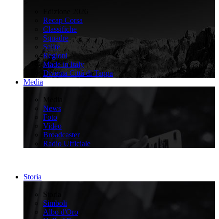
>
Edizione 2026
Recap Corsa
Classifiche
Squadre
Salite
Regioni
Made in Italy
Diventa Città di Tappa
Media
>
Media
News
Foto
Video
Broadcaster
Radio Ufficiale
Storia
>
Storia
Simboli
Albo d'Oro