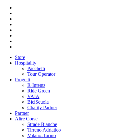
Store
Hospitality
Pacchetti
Tour Operator
Progetti
R-Intents
Ride Green
VAIA
BiciScuola
Charity Partner
Partner
Altre Corse
Strade Bianche
Tirreno Adriatico
Milano-Torino