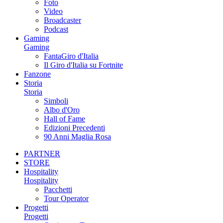
Foto
Video
Broadcaster
Podcast
Gaming
Gaming
FantaGiro d'Italia
Il Giro d'Italia su Fortnite
Fanzone
Storia
Storia
Simboli
Albo d'Oro
Hall of Fame
Edizioni Precedenti
90 Anni Maglia Rosa
PARTNER
STORE
Hospitality
Hospitality
Pacchetti
Tour Operator
Progetti
Progetti