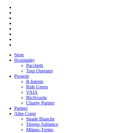
Store
Hospitality
Pacchetti
Tour Operator
Progetti
R-Intents
Ride Green
VAIA
BiciScuola
Charity Partner
Partner
Altre Corse
Strade Bianche
Tirreno Adriatico
Milano-Torino