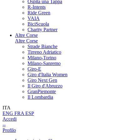
Ospita una Tappa
R-Intents
Ride Green
VAIA
BiciScuola
Charity Partner
Altre Corse
Altre Corse
Strade Bianche
Tirreno Adriatico
Milano-Torino
Milano-Sanremo
Giro-E
Giro d'Italia Women
Giro Next Gen
Il Giro d'Abruzzo
GranPiemonte
Il Lombardia
ITA
ENG
FRA
ESP
Accedi
--
Profilo