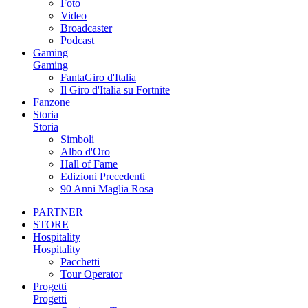
Foto
Video
Broadcaster
Podcast
Gaming
Gaming
FantaGiro d'Italia
Il Giro d'Italia su Fortnite
Fanzone
Storia
Storia
Simboli
Albo d'Oro
Hall of Fame
Edizioni Precedenti
90 Anni Maglia Rosa
PARTNER
STORE
Hospitality
Hospitality
Pacchetti
Tour Operator
Progetti
Progetti