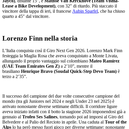
Jayco)
, distante 15″, e
Matisse Van Kerckhove (Team Visma-
Lease a Bike Development)
, con 32″ di ritardo. Più staccato il
vincitore della tappa di ieri, il francese
Aubin Sparfel
, che ha chiuso
quarto a 45″ dal vincitore.
Lorenzo Finn nella storia
L’Italia conquista così il Giro Next Gen 2026. Lorenzo Mark Finn
festeggia la Maglia Rosa che aveva conquistato a Monte Livata,
allungando il proprio vantaggio sul colombiano
Mateo Ramírez
(UAE Team Emirates Gen Z)
a 2’10”, mentre il
brasiliano
Henrique Bravo (Soudal Quick-Step Devo Team)
è
terzo a 2’35”.
Il successo del campione del due volte consecutive campione del
mondo (tra gli Juniores nel 2024 e negli Under 23 nel 2025) è
arrivato nonostante diverse settimane difficili. Il corridore ligure
aveva iniziato infatti con il botto la stagione 2026 imponendosi già a
gennaio al
Trofeo Ses Salines
, tornando poi ad imporsi al Giro del
Belvedere e al Palio del Recioto in aprile. Una caduta al
Tour of the
Alps
lo ha però messo fuori gioco per diverse settimane: nonostante