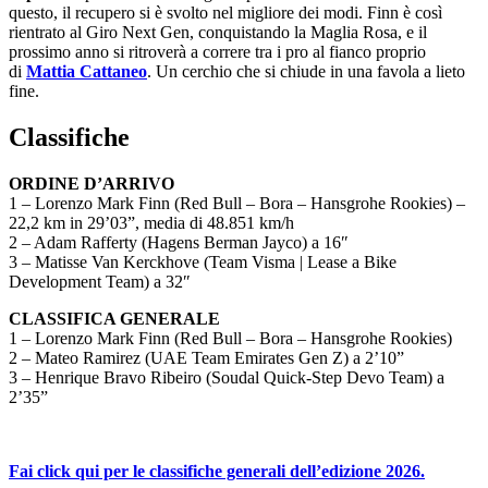
questo, il recupero si è svolto nel migliore dei modi. Finn è così
rientrato al Giro Next Gen, conquistando la Maglia Rosa, e il
prossimo anno si ritroverà a correre tra i pro al fianco proprio
di
Mattia Cattaneo
. Un cerchio che si chiude in una favola a lieto
fine.
Classifiche
ORDINE D’ARRIVO
1 – Lorenzo Mark Finn (Red Bull – Bora – Hansgrohe Rookies) –
22,2 km in 29’03”, media di 48.851 km/h
2 – Adam Rafferty (Hagens Berman Jayco) a 16″
3 – Matisse Van Kerckhove (Team Visma | Lease a Bike
Development Team) a 32″
CLASSIFICA GENERALE
1 – Lorenzo Mark Finn (Red Bull – Bora – Hansgrohe Rookies)
2 – Mateo Ramirez (UAE Team Emirates Gen Z) a 2’10”
3 – Henrique Bravo Ribeiro (Soudal Quick-Step Devo Team) a
2’35”
Fai click qui per le classifiche generali dell’edizione 2026.