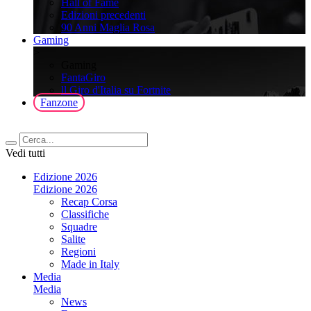
Hall of Fame
Edizioni precedenti
90 Anni Maglia Rosa
Gaming
>
Gaming
FantaGiro
ll Giro d'Italia su Fortnite
Fanzone
Vedi tutti
Edizione 2026
Edizione 2026
Recap Corsa
Classifiche
Squadre
Salite
Regioni
Made in Italy
Media
Media
News