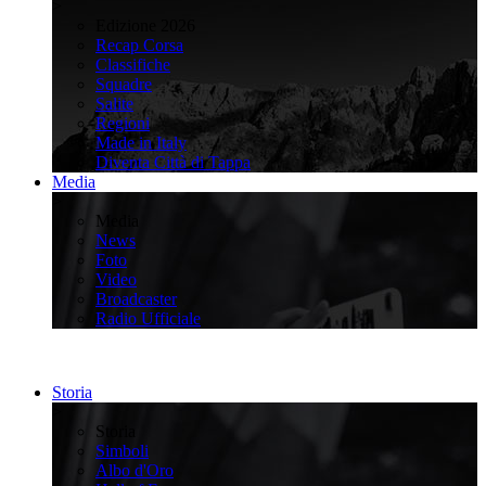
>
Edizione 2026
Recap Corsa
Classifiche
Squadre
Salite
Regioni
Made in Italy
Diventa Città di Tappa
Media
>
Media
News
Foto
Video
Broadcaster
Radio Ufficiale
Storia
>
Storia
Simboli
Albo d'Oro