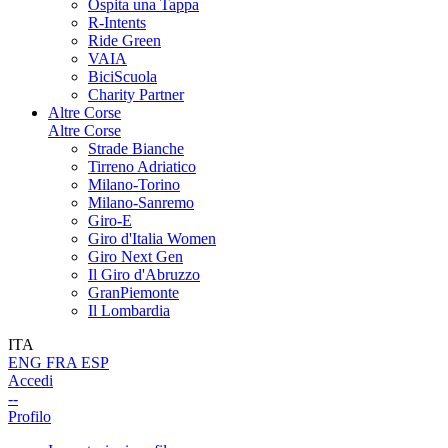
Ospita una Tappa
R-Intents
Ride Green
VAIA
BiciScuola
Charity Partner
Altre Corse
Altre Corse
Strade Bianche
Tirreno Adriatico
Milano-Torino
Milano-Sanremo
Giro-E
Giro d'Italia Women
Giro Next Gen
Il Giro d'Abruzzo
GranPiemonte
Il Lombardia
ITA
ENG
FRA
ESP
Accedi
--
Profilo