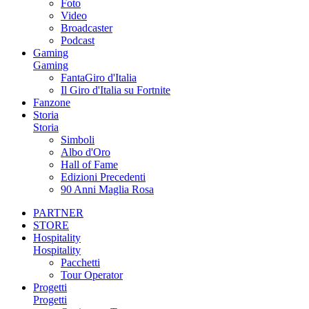
Foto
Video
Broadcaster
Podcast
Gaming
Gaming
FantaGiro d'Italia
Il Giro d'Italia su Fortnite
Fanzone
Storia
Storia
Simboli
Albo d'Oro
Hall of Fame
Edizioni Precedenti
90 Anni Maglia Rosa
PARTNER
STORE
Hospitality
Hospitality
Pacchetti
Tour Operator
Progetti
Progetti