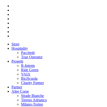
Store
Hospitality
Pacchetti
Tour Operator
Progetti
R-Intents
Ride Green
VAIA
BiciScuola
Charity Partner
Partner
Altre Corse
Strade Bianche
Tirreno Adriatico
Milano-Torino