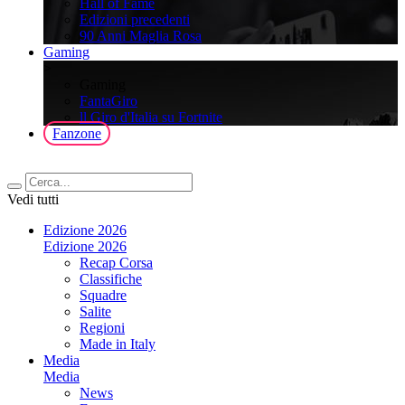
Hall of Fame
Edizioni precedenti
90 Anni Maglia Rosa
Gaming
>
Gaming
FantaGiro
ll Giro d'Italia su Fortnite
Fanzone
Vedi tutti
Edizione 2026
Edizione 2026
Recap Corsa
Classifiche
Squadre
Salite
Regioni
Made in Italy
Media
Media
News