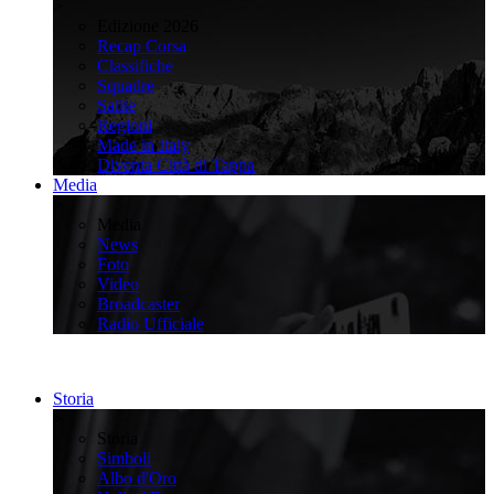
>
Edizione 2026
Recap Corsa
Classifiche
Squadre
Salite
Regioni
Made in Italy
Diventa Città di Tappa
Media
>
Media
News
Foto
Video
Broadcaster
Radio Ufficiale
Storia
>
Storia
Simboli
Albo d'Oro