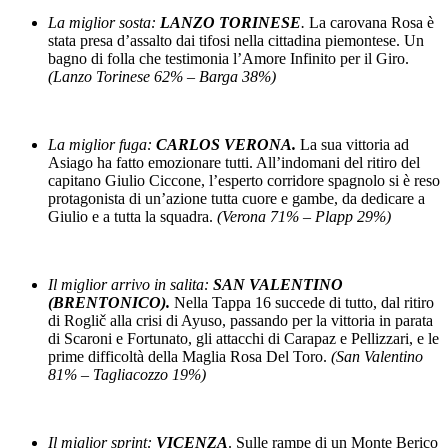
La miglior sosta:
LANZO TORINESE
.
La carovana Rosa è
stata presa d’assalto dai tifosi nella cittadina piemontese. Un
bagno di folla che testimonia l’Amore Infinito per il Giro.
(Lanzo Torinese 62% – Barga 38%)
La miglior fuga:
CARLOS VERONA.
La sua vittoria ad
Asiago ha fatto emozionare tutti. All’indomani del ritiro del
capitano Giulio Ciccone, l’esperto corridore spagnolo si è reso
protagonista di un’azione tutta cuore e gambe, da dedicare a
Giulio e a tutta la squadra.
(Verona 71% – Plapp 29%)
Il miglior arrivo in salita:
SAN VALENTINO
(BRENTONICO).
Nella Tappa 16 succede di tutto, dal ritiro
di Roglič alla crisi di Ayuso, passando per la vittoria in parata
di Scaroni e Fortunato, gli attacchi di Carapaz e Pellizzari, e le
prime difficoltà della Maglia Rosa Del Toro.
(San Valentino
81% – Tagliacozzo 19%)
Il miglior sprint:
VICENZA
. Sulle rampe di un Monte Berico