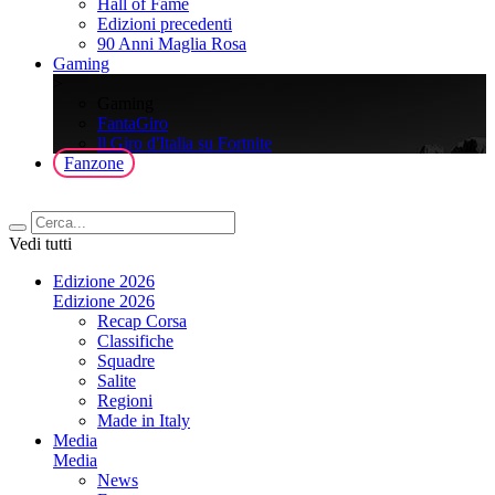
Hall of Fame
Edizioni precedenti
90 Anni Maglia Rosa
Gaming
>
Gaming
FantaGiro
ll Giro d'Italia su Fortnite
Fanzone
Vedi tutti
Edizione 2026
Edizione 2026
Recap Corsa
Classifiche
Squadre
Salite
Regioni
Made in Italy
Media
Media
News