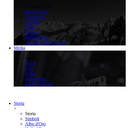
>
Edizione 2026
Recap Corsa
Classifiche
Squadre
Salite
Regioni
Made in Italy
Diventa Città di Tappa
Media
>
Media
News
Foto
Video
Broadcaster
Radio Ufficiale
Storia
>
Storia
Simboli
Albo d'Oro