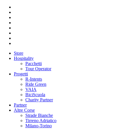
Store
Hospitality
Pacchetti
Tour Operator
Progetti
R-Intents
Ride Green
VAIA
BiciScuola
Charity Partner
Partner
Altre Corse
Strade Bianche
Tirreno Adriatico
Milano-Torino