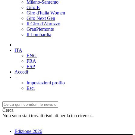
Milano-Sanremo
Giro-E
Giro d'Italia Women
Giro Next Gen
Il Giro d'Abruzzo
GranPiemonte
Il Lombardia
ITA
ENG
FRA
ESP
Accedi
--
Impostazioni profilo
Esci
Cerca
Non sono stati trovati risultati per la tua ricerca...
Edizione 2026