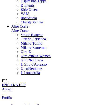
Ospita una Tappa
R-Intents
Ride Green
VAIA
BiciScuola
Charity Partner
Altre Corse
Altre Corse
Strade Bianche
Tirreno Adriatico
Milano-Torino
Milano-Sanremo
Giro-E
Giro d'Italia Women
Giro Next Gen
Il Giro d'Abruzzo
GranPiemonte
Il Lombardia
ITA
ENG
FRA
ESP
Accedi
--
Profilo