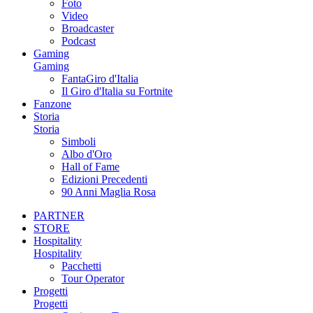
Foto
Video
Broadcaster
Podcast
Gaming
Gaming
FantaGiro d'Italia
Il Giro d'Italia su Fortnite
Fanzone
Storia
Storia
Simboli
Albo d'Oro
Hall of Fame
Edizioni Precedenti
90 Anni Maglia Rosa
PARTNER
STORE
Hospitality
Hospitality
Pacchetti
Tour Operator
Progetti
Progetti