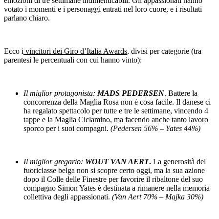
emozioni di tre settimane indimenticabili. Gli appassionati hanno
votato i momenti e i personaggi entrati nel loro cuore, e i risultati
parlano chiaro.
Ecco i
vincitori dei Giro d’Italia Awards
, divisi per categorie (tra
parentesi le percentuali con cui hanno vinto):
Il miglior protagonista:
MADS PEDERSEN
. Battere la
concorrenza della Maglia Rosa non è cosa facile. Il danese ci
ha regalato spettacolo per tutte e tre le settimane, vincendo 4
tappe e la Maglia Ciclamino, ma facendo anche tanto lavoro
sporco per i suoi compagni.
(Pedersen 56% – Yates 44%)
Il miglior gregario:
WOUT VAN AERT
.
La generosità del
fuoriclasse belga non si scopre certo oggi, ma la sua azione
dopo il Colle delle Finestre per favorire il ribaltone del suo
compagno Simon Yates è destinata a rimanere nella memoria
collettiva degli appassionati.
(Van Aert 70% – Majka 30%)