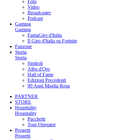
Foto
Video
Broadcaster
Podcast
Gaming
Gaming
FantaGiro d'Italia
Il Giro d'Italia su Fortnite
Fanzone
Storia
Storia
Simboli
Albo d'Oro
Hall of Fame
Edizioni Precedenti
90 Anni Maglia Rosa
PARTNER
STORE
Hospitality
Hospitality
Pacchetti
Tour Operator
Progetti
Progetti