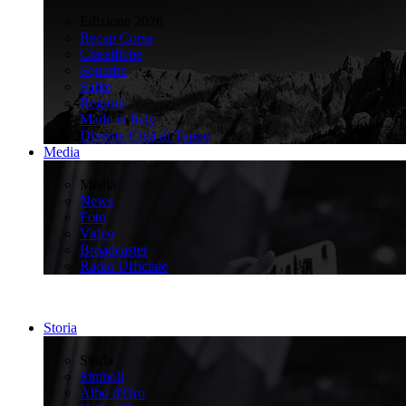
>
Edizione 2026
Recap Corsa
Classifiche
Squadre
Salite
Regioni
Made in Italy
Diventa Città di Tappa
Media
>
Media
News
Foto
Video
Broadcaster
Radio Ufficiale
Storia
>
Storia
Simboli
Albo d'Oro