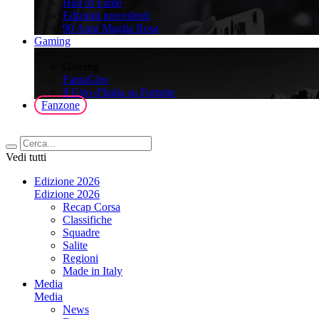
Hall of Fame
Edizioni precedenti
90 Anni Maglia Rosa
Gaming
>
Gaming
FantaGiro
ll Giro d'Italia su Fortnite
Fanzone
Vedi tutti
Edizione 2026
Edizione 2026
Recap Corsa
Classifiche
Squadre
Salite
Regioni
Made in Italy
Media
Media
News