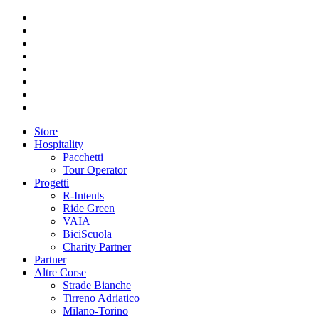
Store
Hospitality
Pacchetti
Tour Operator
Progetti
R-Intents
Ride Green
VAIA
BiciScuola
Charity Partner
Partner
Altre Corse
Strade Bianche
Tirreno Adriatico
Milano-Torino