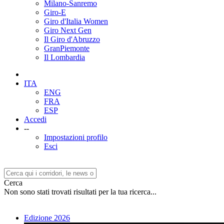
Milano-Sanremo
Giro-E
Giro d'Italia Women
Giro Next Gen
Il Giro d'Abruzzo
GranPiemonte
Il Lombardia
ITA
ENG
FRA
ESP
Accedi
--
Impostazioni profilo
Esci
Cerca
Non sono stati trovati risultati per la tua ricerca...
Edizione 2026