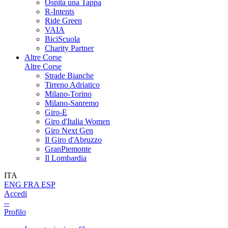
Ospita una Tappa
R-Intents
Ride Green
VAIA
BiciScuola
Charity Partner
Altre Corse
Altre Corse
Strade Bianche
Tirreno Adriatico
Milano-Torino
Milano-Sanremo
Giro-E
Giro d'Italia Women
Giro Next Gen
Il Giro d'Abruzzo
GranPiemonte
Il Lombardia
ITA
ENG
FRA
ESP
Accedi
--
Profilo