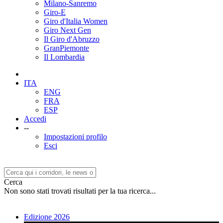
Milano-Sanremo
Giro-E
Giro d'Italia Women
Giro Next Gen
Il Giro d'Abruzzo
GranPiemonte
Il Lombardia
ITA
ENG
FRA
ESP
Accedi
--
Impostazioni profilo
Esci
Cerca
Non sono stati trovati risultati per la tua ricerca...
Edizione 2026