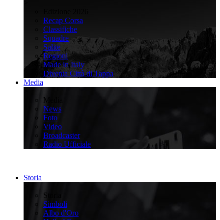
>
Edizione 2026
Recap Corsa
Classifiche
Squadre
Salite
Regioni
Made in Italy
Diventa Città di Tappa
Media
>
Media
News
Foto
Video
Broadcaster
Radio Ufficiale
Storia
>
Storia
Simboli
Albo d'Oro