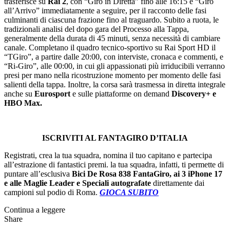
trasferisce su
Rai 2
, con “Giro in Diretta” fino alle 16:15 e “Giro
all’Arrivo” immediatamente a seguire, per il racconto delle fasi
culminanti di ciascuna frazione fino al traguardo. Subito a ruota, le
tradizionali analisi del dopo gara del Processo alla Tappa,
generalmente della durata di 45 minuti, senza necessità di cambiare
canale. Completano il quadro tecnico-sportivo su Rai Sport HD il
“TGiro”, a partire dalle 20:00, con interviste, cronaca e commenti, e
“Ri-Giro”, alle 00:00, in cui gli appassionati più irriducibili verranno
presi per mano nella ricostruzione momento per momento delle fasi
salienti della tappa. Inoltre, la corsa sarà trasmessa in diretta integrale
anche su
Eurosport
e sulle piattaforme on demand
Discovery+ e
HBO Max.
ISCRIVITI AL FANTAGIRO D’ITALIA
Registrati, crea la tua squadra, nomina il tuo capitano e partecipa
all’estrazione di fantastici premi. la tua squadra, infatti, ti permette di
puntare all’esclusiva
Bici De Rosa 838 FantaGiro, ai 3 iPhone 17
e alle Maglie Leader e Speciali autografate
direttamente dai
campioni sul podio di Roma.
GIOCA SUBITO
Continua a leggere
Share