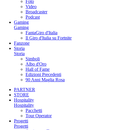
Foto
Video
Broadcaster
Podcast
Gaming
Gaming
FantaGiro d'Italia
Il Giro d'Italia su Fortnite
Fanzone
Storia
Storia
Simboli
Albo d'Oro
Hall of Fame
Edizioni Precedenti
90 Anni Maglia Rosa
PARTNER
STORE
Hospitality
Hospitality
Pacchetti
Tour Operator
Progetti
Progetti