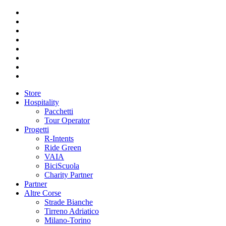
Store
Hospitality
Pacchetti
Tour Operator
Progetti
R-Intents
Ride Green
VAIA
BiciScuola
Charity Partner
Partner
Altre Corse
Strade Bianche
Tirreno Adriatico
Milano-Torino