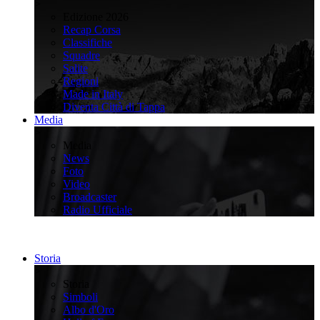
>
Edizione 2026
Recap Corsa
Classifiche
Squadre
Salite
Regioni
Made in Italy
Diventa Città di Tappa
Media
>
Media
News
Foto
Video
Broadcaster
Radio Ufficiale
Storia
>
Storia
Simboli
Albo d'Oro