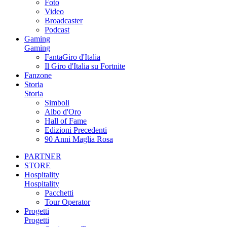
Foto
Video
Broadcaster
Podcast
Gaming
Gaming
FantaGiro d'Italia
Il Giro d'Italia su Fortnite
Fanzone
Storia
Storia
Simboli
Albo d'Oro
Hall of Fame
Edizioni Precedenti
90 Anni Maglia Rosa
PARTNER
STORE
Hospitality
Hospitality
Pacchetti
Tour Operator
Progetti
Progetti