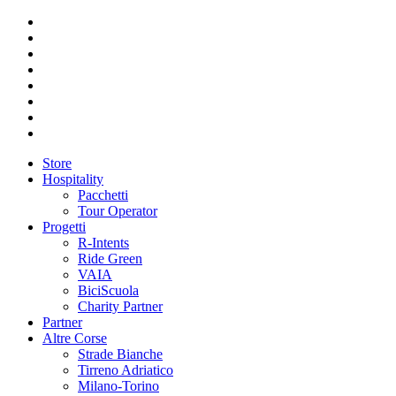
Store
Hospitality
Pacchetti
Tour Operator
Progetti
R-Intents
Ride Green
VAIA
BiciScuola
Charity Partner
Partner
Altre Corse
Strade Bianche
Tirreno Adriatico
Milano-Torino