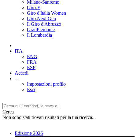
Milano-Sanremo
Giro-E
Giro d'Italia Women
Giro Next Gen
Il Giro d'Abruzzo
GranPiemonte
Il Lombardia
ITA
ENG
FRA
ESP
Accedi
--
Impostazioni profilo
Esci
Cerca
Non sono stati trovati risultati per la tua ricerca...
Edizione 2026