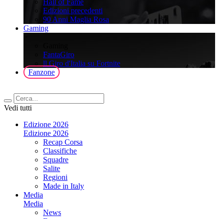
Hall of Fame
Edizioni precedenti
90 Anni Maglia Rosa
Gaming
>
Gaming
FantaGiro
ll Giro d'Italia su Fortnite
Fanzone
Vedi tutti
Edizione 2026
Edizione 2026
Recap Corsa
Classifiche
Squadre
Salite
Regioni
Made in Italy
Media
Media
News