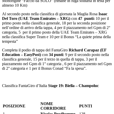
Monorigine “Faccio da SOLO” (rimane in fuga solitaria in testa per
almeno 10 Km)
Al secondo posto nella classifica di giornata la Maglia Rosa
Isaac
Del Toro (UAE Team Emirates – XRG)
con
47
punti:
10 per il
primo posto nella classifica generale, 18 per la seconda posizione
nell’ordine di arrivo della tappa, 4 per il piazzamento nel Gpm di 2°
categoria, 5 per il primo posto della UAE Team Emirates – XRG
nella classifica Super Team e 10 per il Bonus “La quiete prima della
tempesta”
Completa il podio di tappa del FantaGiro
Richard Carapaz
(EF
Education – EasyPost)
con
34 punti
: 9 per il secondo posto nella
classifica generale, 15 per il terzo in quella di tappa, 3 per il
piazzamento nel Gpm di 1° categoria , 6 per il piazzamento nel Gpm
di 2° categoria e 1 per il Bonus Conad “Fa la spesa”.
Classifica FantaGiro d’Italia
Stage 19: Biella – Champoluc
NOME
POSIZIONE
PUNTI
CORRIDORE
1
Nicolas Prodhomme
128