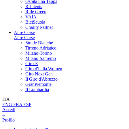
Ospita una Tappa
R-Intents
Ride Green
VAIA
BiciScuola
Charity Partner
Altre Corse
Altre Corse
Strade Bianche
Tirreno Adriatico
Milano-Torino
Milano-Sanremo
Giro-E
Giro d'Italia Women
Giro Next Gen
Il Giro d'Abruzzo
GranPiemonte
Il Lombardia
ITA
ENG
FRA
ESP
Accedi
--
Profilo