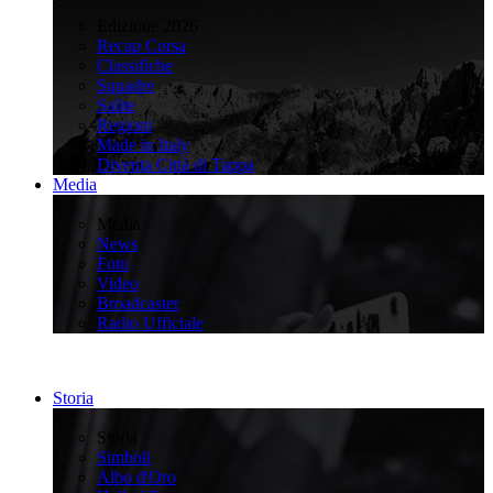
>
Edizione 2026
Recap Corsa
Classifiche
Squadre
Salite
Regioni
Made in Italy
Diventa Città di Tappa
Media
>
Media
News
Foto
Video
Broadcaster
Radio Ufficiale
Storia
>
Storia
Simboli
Albo d'Oro