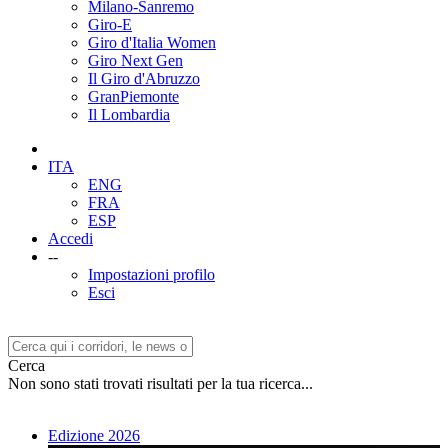
Milano-Sanremo
Giro-E
Giro d'Italia Women
Giro Next Gen
Il Giro d'Abruzzo
GranPiemonte
Il Lombardia
ITA
ENG
FRA
ESP
Accedi
--
Impostazioni profilo
Esci
Cerca
Non sono stati trovati risultati per la tua ricerca...
Edizione 2026