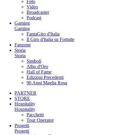
Foto
Video
Broadcaster
Podcast
Gaming
Gaming
FantaGiro d'Italia
Il Giro d'Italia su Fortnite
Fanzone
Storia
Storia
Simboli
Albo d'Oro
Hall of Fame
Edizioni Precedenti
90 Anni Maglia Rosa
PARTNER
STORE
Hospitality
Hospitality
Pacchetti
Tour Operator
Progetti
Progetti