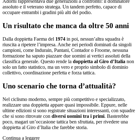
Adorni rappresentava due generazioni a confronto: il dominatore
assoluto e il veterano stratega. Un tandem perfetto, capace di
occupare entrambi i gradini più alti del podio.
Un risultato che manca da oltre 50 anni
Dalla doppietta Faema del
1974
in poi, nessun’altra squadra è
riuscita a ripetere l’impresa. Anche nei periodi dominati da singoli
campioni, come Indurain, Pantani, Contador o Froome, nessuna
formazione ha saputo piazzare due uomini ai vertici assoluti della
classifica generale. Questo rende la
doppietta al Giro d’Italia
non
solo un fatto statistico, ma un vero e proprio simbolo di dominio
collettivo, coordinazione perfetta e forza tattica.
Uno scenario che torna d’attualità?
Nel ciclismo moderno, sempre più competitivo e specializzato,
realizzare una doppietta appare quasi impossibile. Eppure, nelle
ultime edizioni si sono registrate situazioni interessanti, con squadre
che si sono ritrovate con
diversi uomini tra i primi
. Basterebbe
poco, magari un’occasione tattica ben sfruttata, per rivedere una
doppietta al Giro d’Italia che farebbe storia.
Continua a leggere