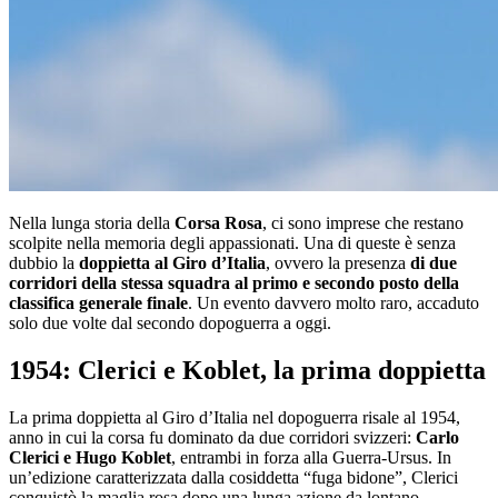
Nella lunga storia della
Corsa Rosa
, ci sono imprese che restano
scolpite nella memoria degli appassionati. Una di queste è senza
dubbio la
doppietta al Giro d’Italia
, ovvero la presenza
di due
corridori della stessa squadra al primo e secondo posto della
classifica generale finale
. Un evento davvero molto raro, accaduto
solo due volte dal secondo dopoguerra a oggi.
1954: Clerici e Koblet, la prima doppietta
La prima doppietta al Giro d’Italia nel dopoguerra risale al 1954,
anno in cui la corsa fu dominato da due corridori svizzeri:
Carlo
Clerici e Hugo Koblet
, entrambi in forza alla Guerra-Ursus. In
un’edizione caratterizzata dalla cosiddetta “fuga bidone”, Clerici
conquistò la maglia rosa dopo una lunga azione da lontano,