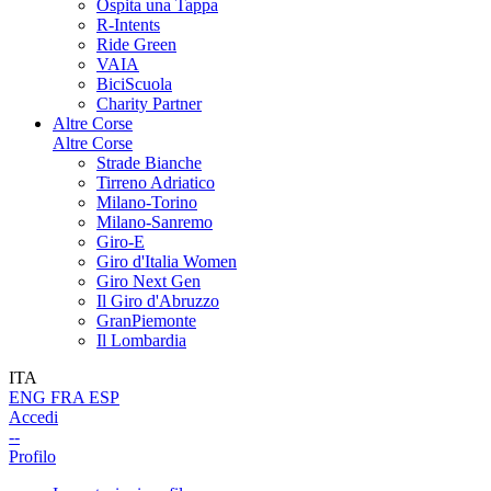
Ospita una Tappa
R-Intents
Ride Green
VAIA
BiciScuola
Charity Partner
Altre Corse
Altre Corse
Strade Bianche
Tirreno Adriatico
Milano-Torino
Milano-Sanremo
Giro-E
Giro d'Italia Women
Giro Next Gen
Il Giro d'Abruzzo
GranPiemonte
Il Lombardia
ITA
ENG
FRA
ESP
Accedi
--
Profilo