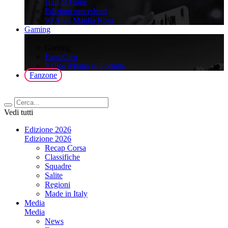
Hall of Fame
Edizioni precedenti
90 Anni Maglia Rosa
Gaming
>
Gaming
FantaGiro
ll Giro d'Italia su Fortnite
Fanzone
Vedi tutti
Edizione 2026
Edizione 2026
Recap Corsa
Classifiche
Squadre
Salite
Regioni
Made in Italy
Media
Media
News