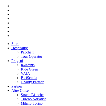
Store
Hospitality
Pacchetti
Tour Operator
Progetti
R-Intents
Ride Green
VAIA
BiciScuola
Charity Partner
Partner
Altre Corse
Strade Bianche
Tirreno Adriatico
Milano-Torino