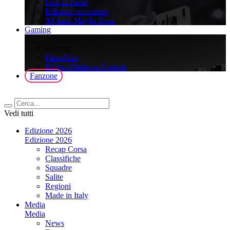
Hall of Fame
Edizioni precedenti
90 Anni Maglia Rosa
Gaming
>
Gaming
FantaGiro
ll Giro d'Italia su Fortnite
Fanzone
Vedi tutti
Edizione 2026
Edizione 2026
Recap Corsa
Classifiche
Squadre
Salite
Regioni
Made in Italy
Media
Media
News