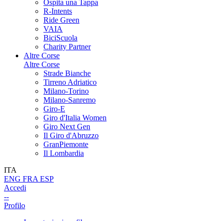
Ospita una Tappa
R-Intents
Ride Green
VAIA
BiciScuola
Charity Partner
Altre Corse
Altre Corse
Strade Bianche
Tirreno Adriatico
Milano-Torino
Milano-Sanremo
Giro-E
Giro d'Italia Women
Giro Next Gen
Il Giro d'Abruzzo
GranPiemonte
Il Lombardia
ITA
ENG
FRA
ESP
Accedi
--
Profilo