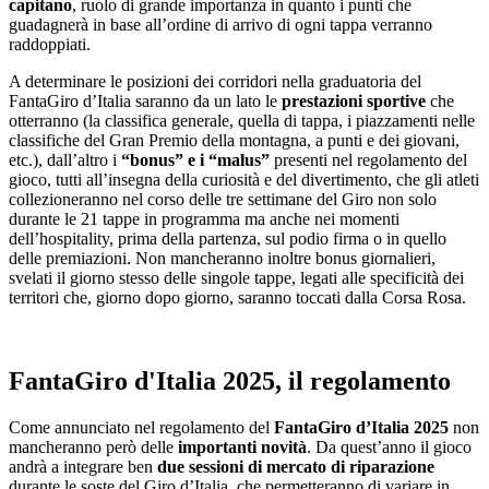
capitano
, ruolo di grande importanza in quanto i punti che
guadagnerà in base all’ordine di arrivo di ogni tappa verranno
raddoppiati.
A determinare le posizioni dei corridori nella graduatoria del
FantaGiro d’Italia saranno da un lato le
prestazioni sportive
che
otterranno (la classifica generale, quella di tappa, i piazzamenti nelle
classifiche del Gran Premio della montagna, a punti e dei giovani,
etc.), dall’altro i
“bonus” e i “malus”
presenti nel regolamento del
gioco, tutti all’insegna della curiosità e del divertimento, che gli atleti
collezioneranno nel corso delle tre settimane del Giro non solo
durante le 21 tappe in programma ma anche nei momenti
dell’hospitality, prima della partenza, sul podio firma o in quello
delle premiazioni. Non mancheranno inoltre bonus giornalieri,
svelati il giorno stesso delle singole tappe, legati alle specificità dei
territori che, giorno dopo giorno, saranno toccati dalla Corsa Rosa.
FantaGiro d'Italia 2025, il regolamento
Come annunciato nel regolamento del
FantaGiro d’Italia 2025
non
mancheranno però delle
importanti novità
. Da quest’anno il gioco
andrà a integrare ben
due sessioni di mercato di riparazione
durante le soste del Giro d’Italia, che permetteranno di variare in