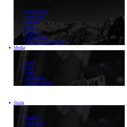
>
Edizione 2026
Recap Corsa
Classifiche
Squadre
Salite
Regioni
Made in Italy
Diventa Città di Tappa
Media
>
Media
News
Foto
Video
Broadcaster
Radio Ufficiale
Storia
>
Storia
Simboli
Albo d'Oro