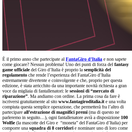
È il primo anno che partecipate al
FantaGiro d’Italia
e non sapete
come giocare? Nessun problema! Uno dei punti di forza del
fantasy
game ufficiale
del Giro d’Italia è proprio la
semplicità del
regolamento
che rende l’esperienza del FantaGiro d’Italia
estremamente divertente e coinvolgente e che, proprio per questa
edizione, è stata arricchito da una importante novità richiesta a gran
voce da migliaia di fantallenatori: le
sessioni di “mercato di
riparazione”
. Ma andiamo con ordine. La prima cosa da fare è
iscriversi gratuitamente al sito
www.fantagiroditalia.it
e una volta
compiuta questa semplice operazione, che permetterà fra l’altro di
partecipare
all’estrazione di magnifici premi
(ma di questo ne
parleremo in seguito…), ogni fantallenatore avrà a disposizione
100
Wolfie
(la mascotte del Giro e “moneta” del FantaGiro d’Italia) per
comporre una
squadra di 8 corridori
e nominare uno di loro come