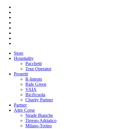
Store
Hospitality
Pacchetti
Tour Operator
Progetti
R-Intents
Ride Green
VAIA
BiciScuola
Charity Partner
Partner
Altre Corse
Strade Bianche
Tirreno Adriatico
Milano-Torino