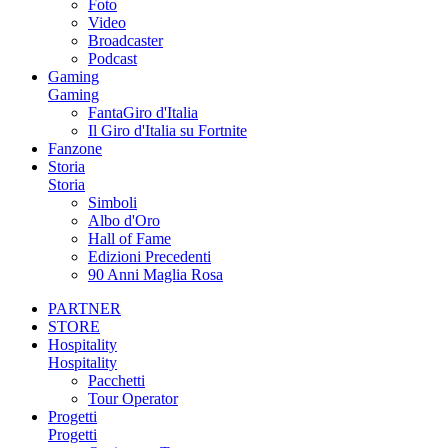
Foto
Video
Broadcaster
Podcast
Gaming
Gaming
FantaGiro d'Italia
Il Giro d'Italia su Fortnite
Fanzone
Storia
Storia
Simboli
Albo d'Oro
Hall of Fame
Edizioni Precedenti
90 Anni Maglia Rosa
PARTNER
STORE
Hospitality
Hospitality
Pacchetti
Tour Operator
Progetti
Progetti