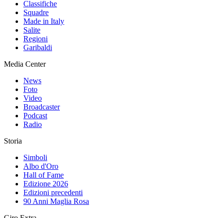
Classifiche
Squadre
Made in Italy
Salite
Regioni
Garibaldi
Media Center
News
Foto
Video
Broadcaster
Podcast
Radio
Storia
Simboli
Albo d'Oro
Hall of Fame
Edizione 2026
Edizioni precedenti
90 Anni Maglia Rosa
Giro Extra