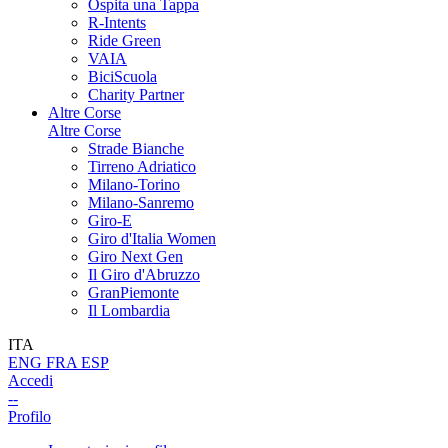
Ospita una Tappa
R-Intents
Ride Green
VAIA
BiciScuola
Charity Partner
Altre Corse
Altre Corse
Strade Bianche
Tirreno Adriatico
Milano-Torino
Milano-Sanremo
Giro-E
Giro d'Italia Women
Giro Next Gen
Il Giro d'Abruzzo
GranPiemonte
Il Lombardia
ITA
ENG
FRA
ESP
Accedi
--
Profilo