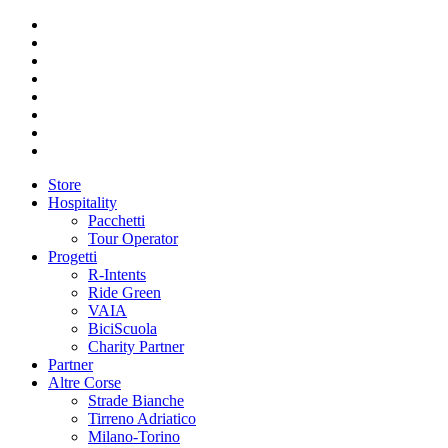
Store
Hospitality
Pacchetti
Tour Operator
Progetti
R-Intents
Ride Green
VAIA
BiciScuola
Charity Partner
Partner
Altre Corse
Strade Bianche
Tirreno Adriatico
Milano-Torino