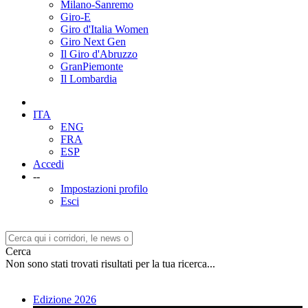
Milano-Sanremo
Giro-E
Giro d'Italia Women
Giro Next Gen
Il Giro d'Abruzzo
GranPiemonte
Il Lombardia
ITA
ENG
FRA
ESP
Accedi
--
Impostazioni profilo
Esci
Cerca
Non sono stati trovati risultati per la tua ricerca...
Edizione 2026