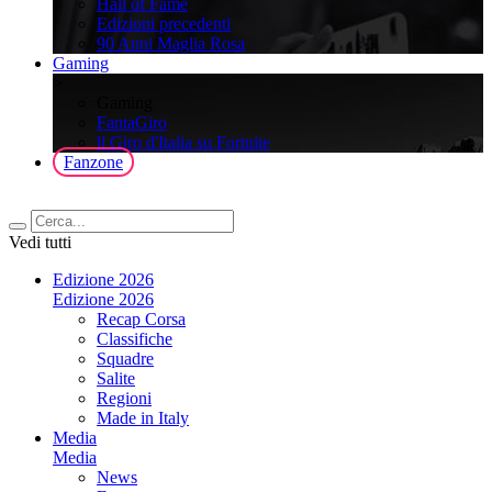
Hall of Fame
Edizioni precedenti
90 Anni Maglia Rosa
Gaming
>
Gaming
FantaGiro
ll Giro d'Italia su Fortnite
Fanzone
Vedi tutti
Edizione 2026
Edizione 2026
Recap Corsa
Classifiche
Squadre
Salite
Regioni
Made in Italy
Media
Media
News