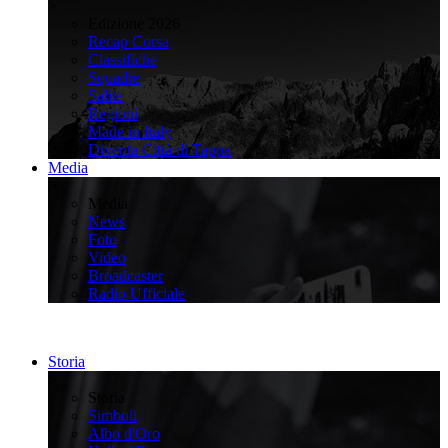
>
Edizione 2026
Recap Corsa
Classifiche
Squadre
Salite
Regioni
Made in Italy
Diventa Città di Tappa
Media
>
Media
News
Foto
Video
Broadcaster
Radio Ufficiale
Storia
>
Storia
Simboli
Albo d'Oro