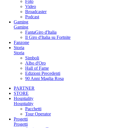
Foto
Video
Broadcaster
Podcast
Gaming
Gaming
FantaGiro d'Italia
Il Giro d'Italia su Fortnite
Fanzone
Storia
Storia
Simboli
Albo d'Oro
Hall of Fame
Edizioni Precedenti
90 Anni Maglia Rosa
PARTNER
STORE
Hospitality
Hospitality
Pacchetti
Tour Operator
Progetti
Progetti