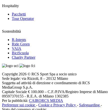
Hospitality
Pacchetti
Tour Operator
Sostenibilità
R-Intents
Ride Green
VAIA
BiciScuola
Charity Partner
Copyright 2026 © RCS Sport Spa a socio unico
Sede legale: via Rizzoli, 8 – 20132 Milano
Soggetta ad attività di direzione e coordinamento di RCS
MediaGroup S.p.A.
Capitale Sociale € 100.000 – C.F./P.IVA/Registro Imprese di Milano
09597370155 - R.E.A. di Milano 1302385
Per la pubblicità:
CAIRORCS MEDIA
Preferenze sui cookie
-
Cookie e Privacy Policy
-
Safeguarding
-
Stato del consenso ai cookie: