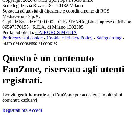
Copyright 2026 © RCS Sport Spa a socio unico
Sede legale: via Rizzoli, 8 – 20132 Milano
Soggetta ad attività di direzione e coordinamento di RCS
MediaGroup S.p.A.
Capitale Sociale € 100.000 – C.F./P.IVA/Registro Imprese di Milano
09597370155 - R.E.A. di Milano 1302385
Per la pubblicità:
CAIRORCS MEDIA
Preferenze sui cookie
-
Cookie e Privacy Policy
-
Safeguarding
-
Stato del consenso ai cookie:
Questo è un contenuto
FanZone
, riservato agli utenti
registrati.
Iscriviti
gratuitamente
alla
FanZone
per accedere a moltissimi
contenuti esclusivi
Registrati ora
Accedi