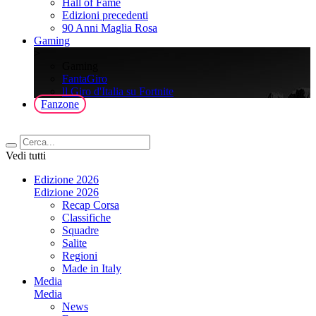
Hall of Fame
Edizioni precedenti
90 Anni Maglia Rosa
Gaming
>
Gaming
FantaGiro
ll Giro d'Italia su Fortnite
Fanzone
Vedi tutti
Edizione 2026
Edizione 2026
Recap Corsa
Classifiche
Squadre
Salite
Regioni
Made in Italy
Media
Media
News