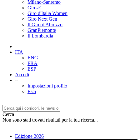
Milano-Sanremo
Giro-E
Giro d'Italia Women
Giro Next Gen
Il Giro d'Abruzzo
GranPiemonte
Il Lombardia
ITA
ENG
FRA
ESP
Accedi
--
Impostazioni profilo
Esci
Cerca
Non sono stati trovati risultati per la tua ricerca...
Edizione 2026