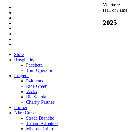
Vincitore
Hall of Fame
2025
Store
Hospitality
Pacchetti
Tour Operator
Progetti
R-Intents
Ride Green
VAIA
BiciScuola
Charity Partner
Partner
Altre Corse
Strade Bianche
Tirreno Adriatico
Milano-Torino