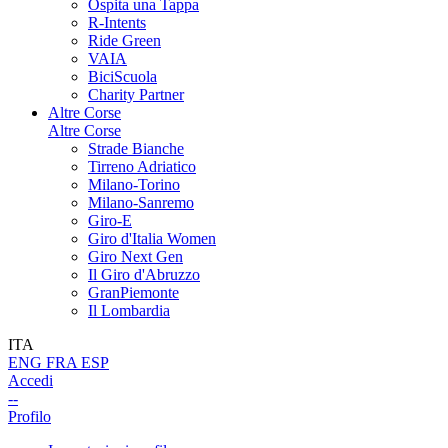
Ospita una Tappa
R-Intents
Ride Green
VAIA
BiciScuola
Charity Partner
Altre Corse
Altre Corse
Strade Bianche
Tirreno Adriatico
Milano-Torino
Milano-Sanremo
Giro-E
Giro d'Italia Women
Giro Next Gen
Il Giro d'Abruzzo
GranPiemonte
Il Lombardia
ITA
ENG
FRA
ESP
Accedi
--
Profilo