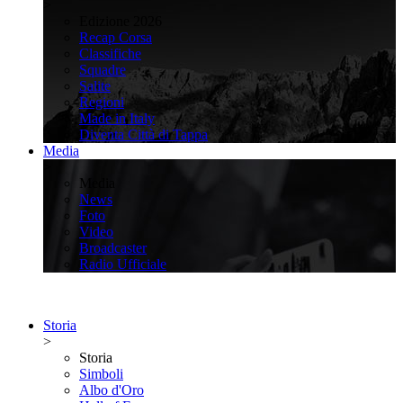
>
Edizione 2026
Recap Corsa
Classifiche
Squadre
Salite
Regioni
Made in Italy
Diventa Città di Tappa
Media
>
Media
News
Foto
Video
Broadcaster
Radio Ufficiale
Storia
>
Storia
Simboli
Albo d'Oro