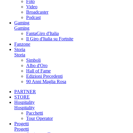
Foto
Video
Broadcaster
Podcast
Gaming
Gaming
FantaGiro d'Italia
Il Giro d'Italia su Fortnite
Fanzone
Storia
Storia
Simboli
Albo d'Oro
Hall of Fame
Edizioni Precedenti
90 Anni Maglia Rosa
PARTNER
STORE
Hospitality
Hospitality
Pacchetti
Tour Operator
Progetti
Progetti