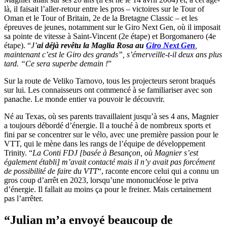
là, il faisait l’aller-retour entre les pros – victoires sur le Tour of
Oman et le Tour of Britain, 2e de la Bretagne Classic – et les
épreuves de jeunes, notamment sur le Giro Next Gen, où il imposait
sa pointe de vitesse à Saint-Vincent (2e étape) et Borgomanero (4e
étape). “
J’
ai déjà revêtu la Maglia Rosa au
Giro Next Gen
,
maintenant c’est le Giro des grands”, s’émerveille-t-il deux ans plus
tard. “Ce sera superbe demain !
”
Sur la route de Veliko Tarnovo, tous les projecteurs seront braqués
sur lui. Les connaisseurs ont commencé à se familiariser avec son
panache. Le monde entier va pouvoir le découvrir.
Né au Texas, où ses parents travaillaient jusqu’à ses 4 ans, Magnier
a toujours débordé d’énergie. Il a touché à de nombreux sports et
fini par se concentrer sur le vélo, avec une première passion pour le
VTT, qui le mène dans les rangs de l’équipe de développement
Trinity. “
La Conti FDJ [basée à Besançon, où Magnier s’est
également établi] m’avait contacté mais il n’y avait pas forcément
de possibilité de faire du VTT
“, raconte encore celui qui a connu un
gros coup d’arrêt en 2023, lorsqu’une mononucléose le priva
d’énergie. Il fallait au moins ça pour le freiner. Mais certainement
pas l’arrêter.
“Julian m’a envoyé beaucoup de