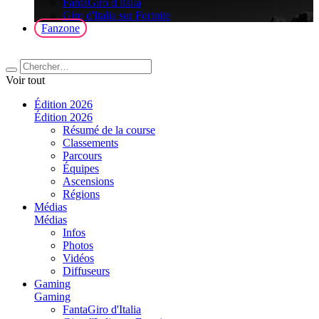
FantaGiro d'Italia
Giro d'Italia sur Fortnite
Fanzone
Voir tout
Édition 2026
Édition 2026
Résumé de la course
Classements
Parcours
Équipes
Ascensions
Régions
Médias
Médias
Infos
Photos
Vidéos
Diffuseurs
Gaming
Gaming
FantaGiro d'Italia