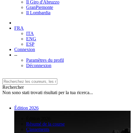
Il Giro d'Abruzzo
GranPiemonte
Il Lombardia
FRA
ITA
ENG
ESP
Connexion
--
Paramètres du profil
Déconnexion
Rechercher
Non sono stati trovati risultati per la tua ricerca...
Édition 2026
>
Édition 2026
Résumé de la course
Classements