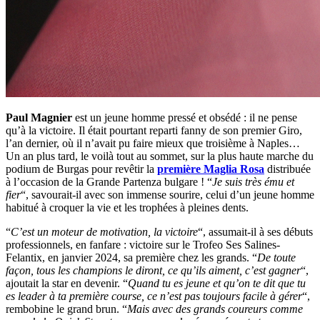
Paul Magnier
est un jeune homme pressé et obsédé : il ne pense
qu’à la victoire. Il était pourtant reparti fanny de son premier Giro,
l’an dernier, où il n’avait pu faire mieux que troisième à Naples…
Un an plus tard, le voilà tout au sommet, sur la plus haute marche du
podium de Burgas pour revêtir la
première Maglia Rosa
distribuée
à l’occasion de la Grande Partenza bulgare ! “
Je suis très ému et
fier
“, savourait-il avec son immense sourire, celui d’un jeune homme
habitué à croquer la vie et les trophées à pleines dents.
“
C’est un moteur de motivation, la victoire
“, assumait-il à ses débuts
professionnels, en fanfare : victoire sur le Trofeo Ses Salines-
Felantix, en janvier 2024, sa première chez les grands. “
De toute
façon, tous les champions le diront, ce qu’ils aiment, c’est gagner
“,
ajoutait la star en devenir. “
Quand tu es jeune et qu’on te dit que tu
es leader à ta première course, ce n’est pas toujours facile à gérer
“,
rembobine le grand brun. “
Mais avec des grands coureurs comme