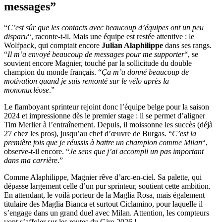
messages”
“
C’est sûr que les contacts avec beaucoup d’équipes ont un peu
disparu
“, raconte-t-il. Mais une équipe est restée attentive : le
Wolfpack, qui comptait encore
Julian Alaphilippe
dans ses rangs.
“
Il m’a envoyé beaucoup de messages pour me supporter
“, se
souvient encore Magnier, touché par la sollicitude du double
champion du monde français. “
Ça m’a donné beaucoup de
motivation quand je suis remonté sur le vélo après la
mononucléose
.”
Le flamboyant sprinteur rejoint donc l’équipe belge pour la saison
2024 et impressionne dès le premier stage : il se permet d’aligner
Tim Merlier à l’entraînement. Depuis, il moissonne les succès (déjà
27 chez les pros), jusqu’au chef d’œuvre de Burgas. “
C’est la
première fois que je réussis à battre un champion comme Milan
“,
observe-t-il encore. “
Je sens que j’ai accompli un pas important
dans ma carrière
.”
Comme Alaphilippe, Magnier rêve d’arc-en-ciel. Sa palette, qui
dépasse largement celle d’un pur sprinteur, soutient cette ambition.
En attendant, le voilà porteur de la Maglia Rosa, mais également
titulaire des Maglia Bianca et surtout Ciclamino, pour laquelle il
s’engage dans un grand duel avec Milan. Attention, les compteurs
vont s’affoler sur les routes du Giro 2026 !