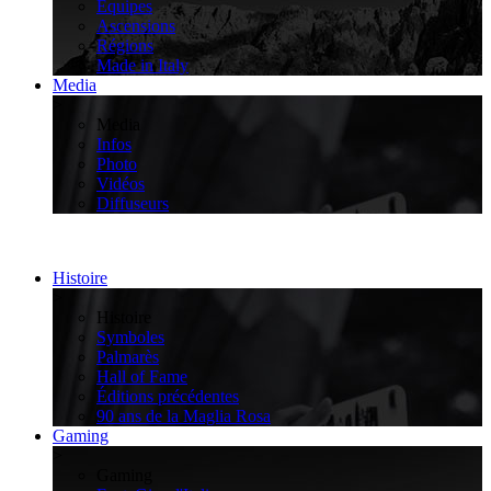
Équipes
Ascensions
Régions
Made in Italy
Media
>
Media
Infos
Photo
Vidéos
Diffuseurs
Histoire
>
Histoire
Symboles
Palmarès
Hall of Fame
Éditions précédentes
90 ans de la Maglia Rosa
Gaming
>
Gaming