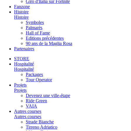
Giro d'Italia sur Fortnite
Fanzone
Histoire
Histoire
Symboles
Palmarès
Hall of Fame
Editions précédentes
90 ans de la Maglia Rosa
Partenaires
STORE
Hospitalité
Hospitalité
Packages
Tour Operator
Projets
Projets
Devenez une ville-étape
Ride Green
VAIA
Autres courses
Autres courses
Strade Bianche
Tirreno Adriatico