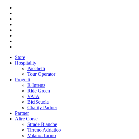
Store
Hospitality
Pacchetti
Tour Operator
Progetti
R-Intents
Ride Green
VAIA
BiciScuola
Charity Partner
Partner
Altre Corse
Strade Bianche
Tirreno Adriatico
Milano-Torino