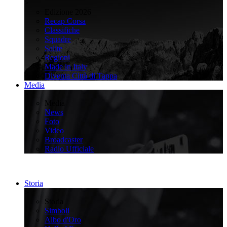
>
Edizione 2026
Recap Corsa
Classifiche
Squadre
Salite
Regioni
Made in Italy
Diventa Città di Tappa
Media
>
Media
News
Foto
Video
Broadcaster
Radio Ufficiale
Storia
>
Storia
Simboli
Albo d'Oro