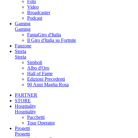
Foto
Video
Broadcaster
Podcast
Gaming
Gaming
FantaGiro d'Italia
Il Giro d'Italia su Fortnite
Fanzone
Storia
Storia
Simboli
Albo d'Oro
Hall of Fame
Edizioni Precedenti
90 Anni Maglia Rosa
PARTNER
STORE
Hospitality
Hospitality
Pacchetti
Tour Operator
Progetti
Progetti