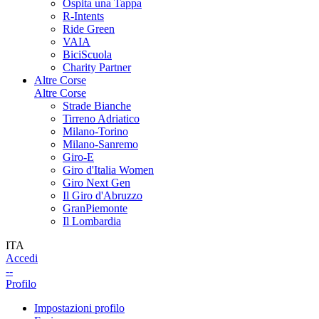
Ospita una Tappa
R-Intents
Ride Green
VAIA
BiciScuola
Charity Partner
Altre Corse
Altre Corse
Strade Bianche
Tirreno Adriatico
Milano-Torino
Milano-Sanremo
Giro-E
Giro d'Italia Women
Giro Next Gen
Il Giro d'Abruzzo
GranPiemonte
Il Lombardia
ITA
Accedi
--
Profilo
Impostazioni profilo