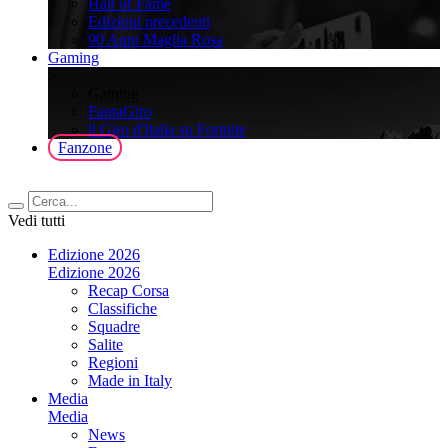
Hall of Fame
Edizioni precedenti
90 Anni Maglia Rosa
Gaming
>
Gaming
FantaGiro
ll Giro d'Italia su Fortnite
Fanzone
Vedi tutti
Edizione 2026
Edizione 2026
Recap Corsa
Classifiche
Squadre
Salite
Regioni
Made in Italy
Media
Media
News