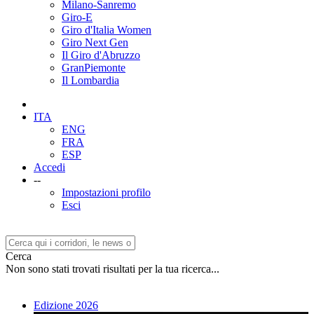
Milano-Sanremo
Giro-E
Giro d'Italia Women
Giro Next Gen
Il Giro d'Abruzzo
GranPiemonte
Il Lombardia
ITA
ENG
FRA
ESP
Accedi
--
Impostazioni profilo
Esci
Cerca
Non sono stati trovati risultati per la tua ricerca...
Edizione 2026