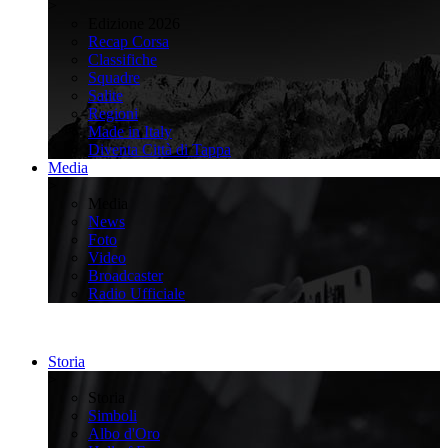
>
Edizione 2026
Recap Corsa
Classifiche
Squadre
Salite
Regioni
Made in Italy
Diventa Città di Tappa
Media
>
Media
News
Foto
Video
Broadcaster
Radio Ufficiale
Storia
>
Storia
Simboli
Albo d'Oro