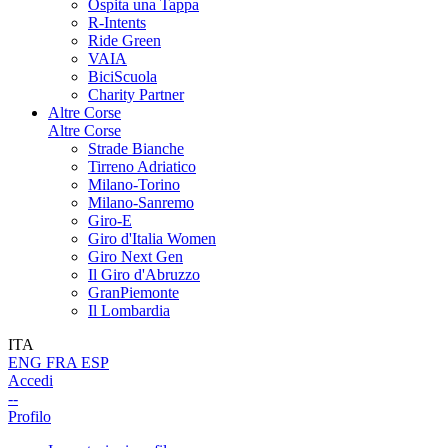
Ospita una Tappa
R-Intents
Ride Green
VAIA
BiciScuola
Charity Partner
Altre Corse
Altre Corse
Strade Bianche
Tirreno Adriatico
Milano-Torino
Milano-Sanremo
Giro-E
Giro d'Italia Women
Giro Next Gen
Il Giro d'Abruzzo
GranPiemonte
Il Lombardia
ITA
ENG
FRA
ESP
Accedi
--
Profilo