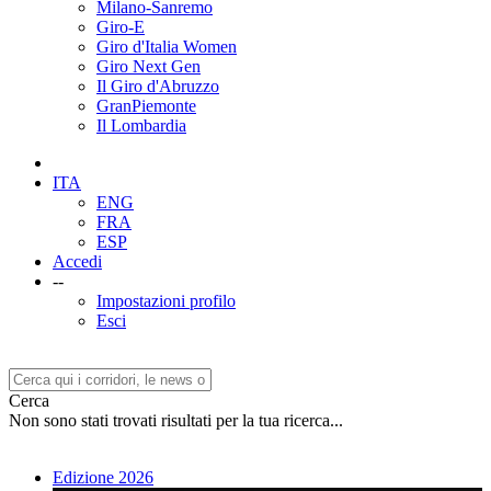
Milano-Sanremo
Giro-E
Giro d'Italia Women
Giro Next Gen
Il Giro d'Abruzzo
GranPiemonte
Il Lombardia
ITA
ENG
FRA
ESP
Accedi
--
Impostazioni profilo
Esci
Cerca
Non sono stati trovati risultati per la tua ricerca...
Edizione 2026