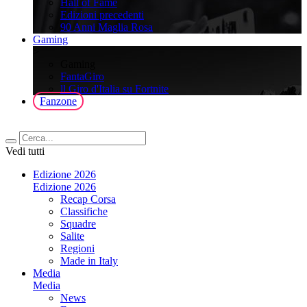
Hall of Fame
Edizioni precedenti
90 Anni Maglia Rosa
Gaming
>
Gaming
FantaGiro
ll Giro d'Italia su Fortnite
Fanzone
Vedi tutti
Edizione 2026
Edizione 2026
Recap Corsa
Classifiche
Squadre
Salite
Regioni
Made in Italy
Media
Media
News