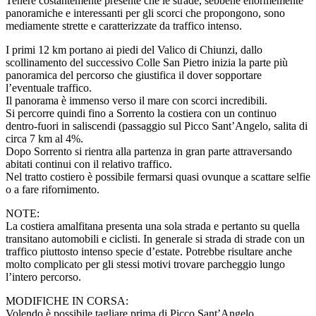
Tenere costantemente presente che le strade, sebbene enormemente
panoramiche e interessanti per gli scorci che propongono, sono
mediamente strette e caratterizzate da traffico intenso.
I primi 12 km portano ai piedi del Valico di Chiunzi, dallo
scollinamento del successivo Colle San Pietro inizia la parte più
panoramica del percorso che giustifica il dover sopportare
l’eventuale traffico.
Il panorama è immenso verso il mare con scorci incredibili.
Si percorre quindi fino a Sorrento la costiera con un continuo
dentro-fuori in saliscendi (passaggio sul Picco Sant’Angelo, salita di
circa 7 km al 4%.
Dopo Sorrento si rientra alla partenza in gran parte attraversando
abitati continui con il relativo traffico.
Nel tratto costiero è possibile fermarsi quasi ovunque a scattare selfie
o a fare rifornimento.
NOTE:
La costiera amalfitana presenta una sola strada e pertanto su quella
transitano automobili e ciclisti. In generale si strada di strade con un
traffico piuttosto intenso specie d’estate. Potrebbe risultare anche
molto complicato per gli stessi motivi trovare parcheggio lungo
l’intero percorso.
MODIFICHE IN CORSA:
Volendo è possibile tagliare prima di Picco Sant’Angelo