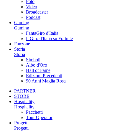
Foto
Video
Broadcaster
Podcast
Gaming
Gaming
FantaGiro d'Italia
Il Giro d'Italia su Fortnite
Fanzone
Storia
Storia
Simboli
Albo d'Oro
Hall of Fame
Edizioni Precedenti
90 Anni Maglia Rosa
PARTNER
STORE
Hospitality
Hospitality
Pacchetti
Tour Operator
Progetti
Progetti