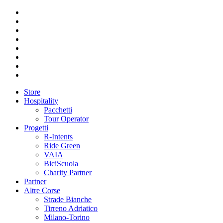
Store
Hospitality
Pacchetti
Tour Operator
Progetti
R-Intents
Ride Green
VAIA
BiciScuola
Charity Partner
Partner
Altre Corse
Strade Bianche
Tirreno Adriatico
Milano-Torino