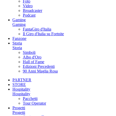
Foto
Video
Broadcaster
Podcast
Gaming
Gaming
FantaGiro d'Italia
Il Giro d'Italia su Fortnite
Fanzone
Storia
Storia
Simboli
Albo d'Oro
Hall of Fame
Edizioni Precedenti
90 Anni Maglia Rosa
PARTNER
STORE
Hospitality
Hospitality
Pacchetti
Tour Operator
Progetti
Progetti