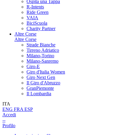
Ospita una Tappa
R-Intents
Ride Green
VAIA
BiciScuola
Charity Partner
Altre Corse
Altre Corse
Strade Bianche
Tirreno Adriatico
Milano-Torino
Milano-Sanremo
Giro-E
Giro d'Italia Women
Giro Next Gen
Il Giro d'Abruzzo
GranPiemonte
Il Lombardia
ITA
ENG
FRA
ESP
Accedi
--
Profilo