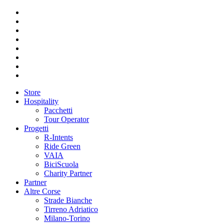
Store
Hospitality
Pacchetti
Tour Operator
Progetti
R-Intents
Ride Green
VAIA
BiciScuola
Charity Partner
Partner
Altre Corse
Strade Bianche
Tirreno Adriatico
Milano-Torino