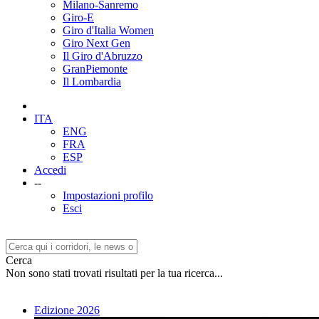
Milano-Sanremo
Giro-E
Giro d'Italia Women
Giro Next Gen
Il Giro d'Abruzzo
GranPiemonte
Il Lombardia
ITA
ENG
FRA
ESP
Accedi
--
Impostazioni profilo
Esci
Cerca
Non sono stati trovati risultati per la tua ricerca...
Edizione 2026