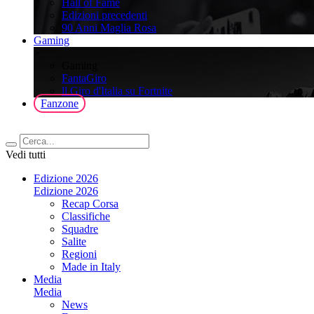
Hall of Fame
Edizioni precedenti
90 Anni Maglia Rosa
Gaming
>
Gaming
FantaGiro
ll Giro d'Italia su Fortnite
Fanzone
Vedi tutti
Edizione 2026
Edizione 2026
Recap Corsa
Classifiche
Squadre
Salite
Regioni
Made in Italy
Media
Media
News