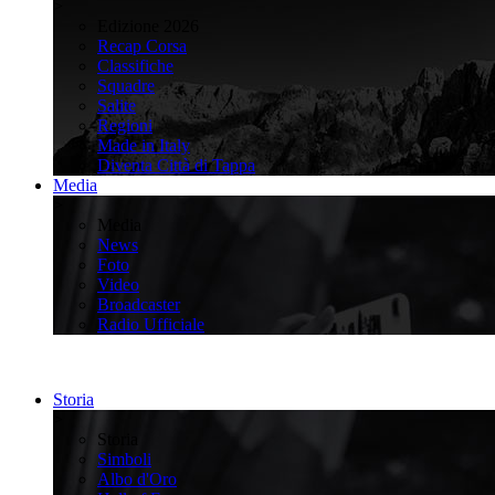
>
Edizione 2026
Recap Corsa
Classifiche
Squadre
Salite
Regioni
Made in Italy
Diventa Città di Tappa
Media
>
Media
News
Foto
Video
Broadcaster
Radio Ufficiale
Storia
>
Storia
Simboli
Albo d'Oro