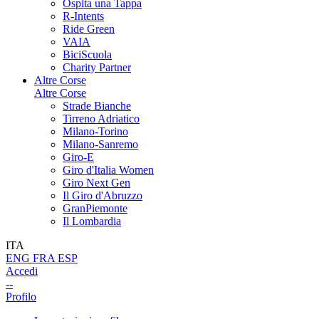
Ospita una Tappa
R-Intents
Ride Green
VAIA
BiciScuola
Charity Partner
Altre Corse
Altre Corse
Strade Bianche
Tirreno Adriatico
Milano-Torino
Milano-Sanremo
Giro-E
Giro d'Italia Women
Giro Next Gen
Il Giro d'Abruzzo
GranPiemonte
Il Lombardia
ITA
ENG
FRA
ESP
Accedi
--
Profilo