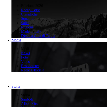
>
Edizione 2026
Recap Corsa
Classifiche
Squadre
Salite
Regioni
Made in Italy
Diventa Città di Tappa
Media
>
Media
News
Foto
Video
Broadcaster
Radio Ufficiale
Storia
>
Storia
Simboli
Albo d'Oro