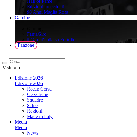
Hall of Fame
Edizioni precedenti
90 Anni Maglia Rosa
Gaming
>
Gaming
FantaGiro
ll Giro d'Italia su Fortnite
Fanzone
Vedi tutti
Edizione 2026
Edizione 2026
Recap Corsa
Classifiche
Squadre
Salite
Regioni
Made in Italy
Media
Media
News