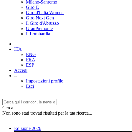
Milano-Sanremo
Giro-E
Giro d'Italia Women
Giro Next Gen
Il Giro d'Abruzzo
GranPiemonte
Il Lombardia
ITA
ENG
FRA
ESP
Accedi
--
Impostazioni profilo
Esci
Cerca
Non sono stati trovati risultati per la tua ricerca...
Edizione 2026