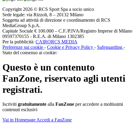
Copyright 2026 © RCS Sport Spa a socio unico
Sede legale: via Rizzoli, 8 – 20132 Milano
Soggetta ad attività di direzione e coordinamento di RCS
MediaGroup S.p.A.
Capitale Sociale € 100.000 – C.F./P.IVA/Registro Imprese di Milano
09597370155 - R.E.A. di Milano 1302385
Per la pubblicità:
CAIRORCS MEDIA
Preferenze sui cookie
-
Cookie e Privacy Policy
-
Safeguarding
-
Stato del consenso ai cookie:
Questo è un contenuto
FanZone
, riservato agli utenti
registrati.
Iscriviti
gratuitamente
alla
FanZone
per accedere a moltissimi
contenuti esclusivi
Vai in Homepage
Accedi a FanZone