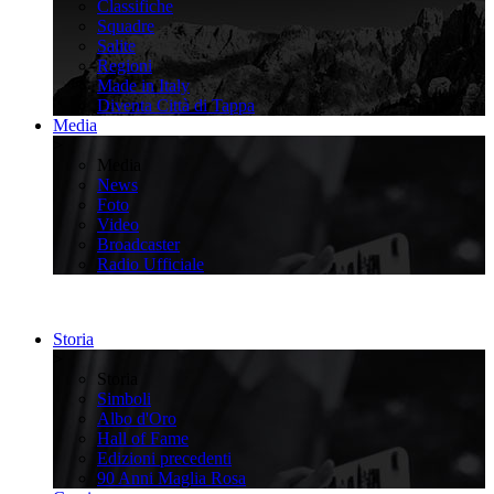
Classifiche
Squadre
Salite
Regioni
Made in Italy
Diventa Città di Tappa
Media
>
Media
News
Foto
Video
Broadcaster
Radio Ufficiale
Storia
>
Storia
Simboli
Albo d'Oro
Hall of Fame
Edizioni precedenti
90 Anni Maglia Rosa