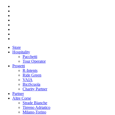
Store
Hospitality
Pacchetti
Tour Operator
Progetti
R-Intents
Ride Green
VAIA
BiciScuola
Charity Partner
Partner
Altre Corse
Strade Bianche
Tirreno Adriatico
Milano-Torino