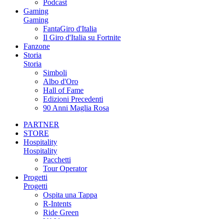
Podcast
Gaming
Gaming
FantaGiro d'Italia
Il Giro d'Italia su Fortnite
Fanzone
Storia
Storia
Simboli
Albo d'Oro
Hall of Fame
Edizioni Precedenti
90 Anni Maglia Rosa
PARTNER
STORE
Hospitality
Hospitality
Pacchetti
Tour Operator
Progetti
Progetti
Ospita una Tappa
R-Intents
Ride Green