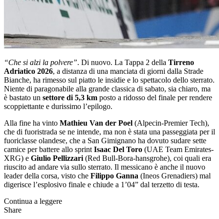
“Che si alzi la polvere”
. Di nuovo. La Tappa 2 della
Tirreno
Adriatico 2026
, a distanza di una manciata di giorni dalla Strade
Bianche, ha rimesso sul piatto le insidie e lo spettacolo dello sterrato.
Niente di paragonabile alla grande classica di sabato, sia chiaro, ma
è bastato un
settore di 5,3 km
posto a ridosso del finale per rendere
scoppiettante e durissimo l’epilogo.
Alla fine ha vinto
Mathieu Van der Poel
(Alpecin-Premier Tech),
che di fuoristrada se ne intende, ma non è stata una passeggiata per il
fuoriclasse olandese, che a San Gimignano ha dovuto sudare sette
camice per battere allo sprint
Isaac Del Toro
(UAE Team Emirates-
XRG) e
Giulio Pellizzari
(Red Bull-Bora-hansgrohe), coi quali era
riuscito ad andare via sullo sterrato. Il messicano è anche il nuovo
leader della corsa, visto che
Filippo Ganna
(Ineos Grenadiers) mal
digerisce l’esplosivo finale e chiude a 1’04” dal terzetto di testa.
Continua a leggere
Share