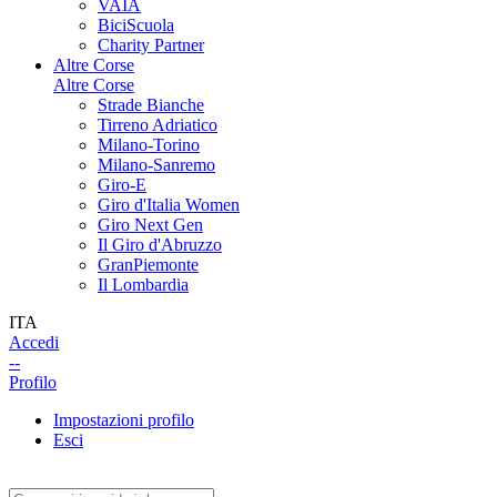
VAIA
BiciScuola
Charity Partner
Altre Corse
Altre Corse
Strade Bianche
Tirreno Adriatico
Milano-Torino
Milano-Sanremo
Giro-E
Giro d'Italia Women
Giro Next Gen
Il Giro d'Abruzzo
GranPiemonte
Il Lombardia
ITA
Accedi
--
Profilo
Impostazioni profilo
Esci