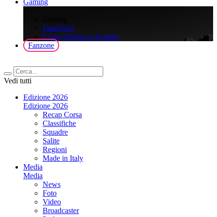
Gaming
>
Gaming
FantaGiro
ll Giro d'Italia su Fortnite
Fanzone
Vedi tutti
Edizione 2026
Edizione 2026
Recap Corsa
Classifiche
Squadre
Salite
Regioni
Made in Italy
Media
Media
News
Foto
Video
Broadcaster