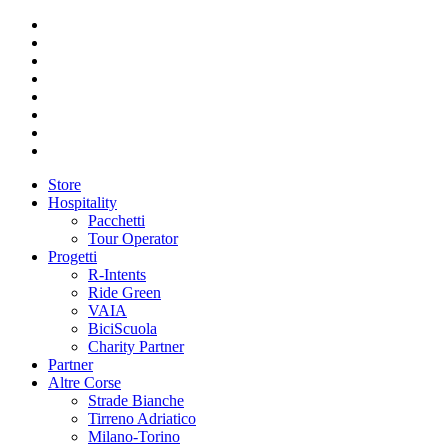
Store
Hospitality
Pacchetti
Tour Operator
Progetti
R-Intents
Ride Green
VAIA
BiciScuola
Charity Partner
Partner
Altre Corse
Strade Bianche
Tirreno Adriatico
Milano-Torino