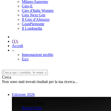
Milano-Sanremo
Giro-E
Giro d'Italia Women
Giro Next Gen
Il Giro d'Abruzzo
GranPiemonte
Il Lombardia
ITA
Accedi
--
Impostazioni profilo
Esci
Cerca
Non sono stati trovati risultati per la tua ricerca...
Edizione 2026
>
Edizione 2026
Recap Corsa