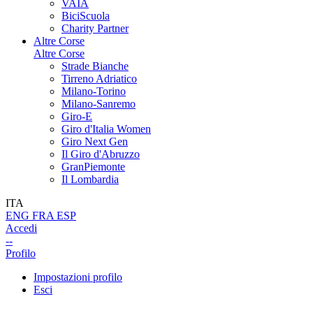
VAIA
BiciScuola
Charity Partner
Altre Corse
Altre Corse
Strade Bianche
Tirreno Adriatico
Milano-Torino
Milano-Sanremo
Giro-E
Giro d'Italia Women
Giro Next Gen
Il Giro d'Abruzzo
GranPiemonte
Il Lombardia
ITA
ENG
FRA
ESP
Accedi
--
Profilo
Impostazioni profilo
Esci