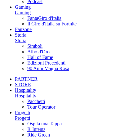
Podcast
Gaming
Gaming
FantaGiro d'Italia
Il Giro d'Italia su Fortnite
Fanzone
Storia
Storia
Simboli
Albo d'Oro
Hall of Fame
Edizioni Precedenti
90 Anni Maglia Rosa
PARTNER
STORE
Hospitality
Hospitality
Pacchetti
Tour Operator
Progetti
Progetti
Ospita una Tappa
R-Intents
Ride Green