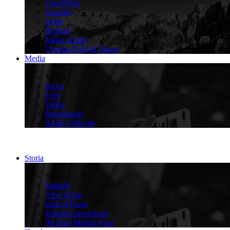
Classifiche
Squadre
Salite
Regioni
Made in Italy
Diventa Città di Tappa
Media
>
Media
News
Foto
Video
Broadcaster
Radio Ufficiale
Storia
>
Storia
Simboli
Albo d'Oro
Hall of Fame
Edizioni precedenti
90 Anni Maglia Rosa