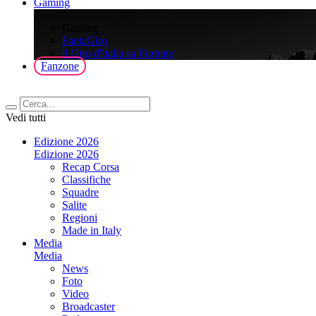
Gaming
>
Gaming
FantaGiro
ll Giro d'Italia su Fortnite
Fanzone
Vedi tutti
Edizione 2026
Edizione 2026
Recap Corsa
Classifiche
Squadre
Salite
Regioni
Made in Italy
Media
Media
News
Foto
Video
Broadcaster