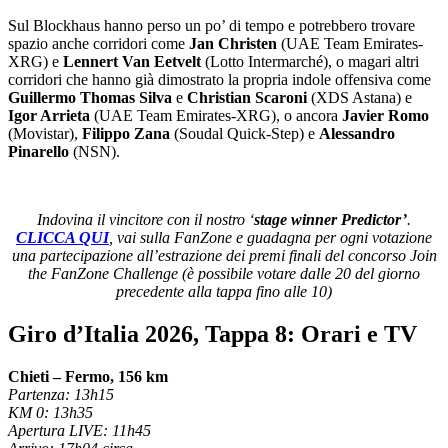
Sul Blockhaus hanno perso un po’ di tempo e potrebbero trovare
spazio anche corridori come
Jan Christen
(UAE Team Emirates-
XRG) e
Lennert Van Eetvelt
(Lotto Intermarché), o magari altri
corridori che hanno già dimostrato la propria indole offensiva come
Guillermo Thomas Silva
e
Christian Scaroni
(XDS Astana) e
Igor Arrieta
(UAE Team Emirates-XRG), o ancora
Javier Romo
(Movistar),
Filippo Zana
(Soudal Quick-Step) e
Alessandro
Pinarello
(NSN).
Indovina il vincitore con il nostro ‘
stage winner Predictor’
.
CLICCA QUI
, vai sulla FanZone e guadagna per ogni votazione
una partecipazione all’estrazione dei premi finali del concorso Join
the FanZone Challenge (è possibile votare dalle 20 del giorno
precedente alla tappa fino alle 10)
Giro d’Italia 2026, Tappa 8: Orari e TV
Chieti – Fermo, 156 km
Partenza: 13h15
KM 0: 13h35
Apertura LIVE: 11h45