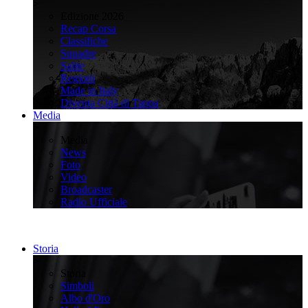
>
Edizione 2026
Recap Corsa
Classifiche
Squadre
Salite
Regioni
Made in Italy
Diventa Città di Tappa
Media
>
Media
News
Foto
Video
Broadcaster
Radio Ufficiale
Storia
>
Storia
Simboli
Albo d'Oro