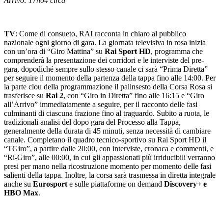
Arrivo: 17h04 circa
TV
: Come di consueto, RAI racconta in chiaro al pubblico
nazionale ogni giorno di gara. La giornata televisiva in rosa inizia
con un’ora di “Giro Mattina” su
Rai Sport HD
, programma che
comprenderà la presentazione dei corridori e le interviste del pre-
gara, dopodiché sempre sullo stesso canale ci sarà “Prima Diretta”
per seguire il momento della partenza della tappa fino alle 14:00. Per
la parte clou della programmazione il palinsesto della Corsa Rosa si
trasferisce su
Rai 2
, con “Giro in Diretta” fino alle 16:15 e “Giro
all’Arrivo” immediatamente a seguire, per il racconto delle fasi
culminanti di ciascuna frazione fino al traguardo. Subito a ruota, le
tradizionali analisi del dopo gara del Processo alla Tappa,
generalmente della durata di 45 minuti, senza necessità di cambiare
canale. Completano il quadro tecnico-sportivo su Rai Sport HD il
“TGiro”, a partire dalle 20:00, con interviste, cronaca e commenti, e
“Ri-Giro”, alle 00:00, in cui gli appassionati più irriducibili verranno
presi per mano nella ricostruzione momento per momento delle fasi
salienti della tappa. Inoltre, la corsa sarà trasmessa in diretta integrale
anche su
Eurosport
e sulle piattaforme on demand
Discovery+ e
HBO Max
.