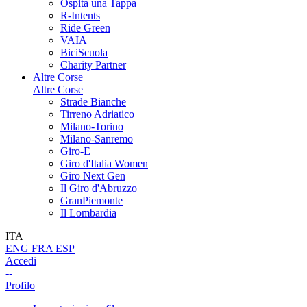
Ospita una Tappa
R-Intents
Ride Green
VAIA
BiciScuola
Charity Partner
Altre Corse
Altre Corse
Strade Bianche
Tirreno Adriatico
Milano-Torino
Milano-Sanremo
Giro-E
Giro d'Italia Women
Giro Next Gen
Il Giro d'Abruzzo
GranPiemonte
Il Lombardia
ITA
ENG
FRA
ESP
Accedi
--
Profilo