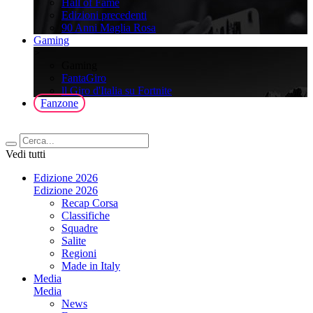
Hall of Fame
Edizioni precedenti
90 Anni Maglia Rosa
Gaming
>
Gaming
FantaGiro
ll Giro d'Italia su Fortnite
Fanzone
Vedi tutti
Edizione 2026
Edizione 2026
Recap Corsa
Classifiche
Squadre
Salite
Regioni
Made in Italy
Media
Media
News