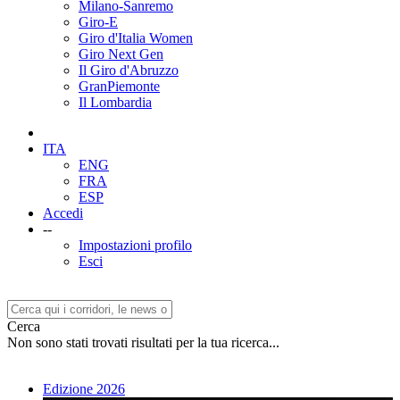
Milano-Sanremo
Giro-E
Giro d'Italia Women
Giro Next Gen
Il Giro d'Abruzzo
GranPiemonte
Il Lombardia
ITA
ENG
FRA
ESP
Accedi
--
Impostazioni profilo
Esci
Cerca
Non sono stati trovati risultati per la tua ricerca...
Edizione 2026