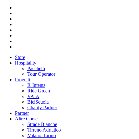
Store
Hospitality
Pacchetti
Tour Operator
Progetti
R-Intents
Ride Green
VAIA
BiciScuola
Charity Partner
Partner
Altre Corse
Strade Bianche
Tirreno Adriatico
Milano-Torino