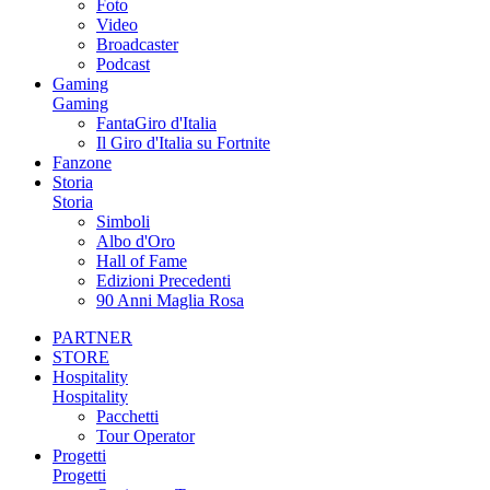
Foto
Video
Broadcaster
Podcast
Gaming
Gaming
FantaGiro d'Italia
Il Giro d'Italia su Fortnite
Fanzone
Storia
Storia
Simboli
Albo d'Oro
Hall of Fame
Edizioni Precedenti
90 Anni Maglia Rosa
PARTNER
STORE
Hospitality
Hospitality
Pacchetti
Tour Operator
Progetti
Progetti