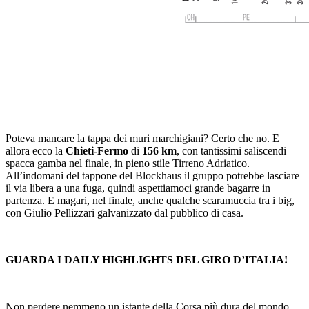
Poteva mancare la tappa dei muri marchigiani? Certo che no. E
allora ecco la
Chieti-Fermo
di
156 km
, con tantissimi saliscendi
spacca gamba nel finale, in pieno stile Tirreno Adriatico.
All’indomani del tappone del Blockhaus il gruppo potrebbe lasciare
il via libera a una fuga, quindi aspettiamoci grande bagarre in
partenza. E magari, nel finale, anche qualche scaramuccia tra i big,
con Giulio Pellizzari galvanizzato dal pubblico di casa.
GUARDA I DAILY HIGHLIGHTS DEL GIRO D’ITALIA!
Non perdere nemmeno un istante della Corsa più dura del mondo,