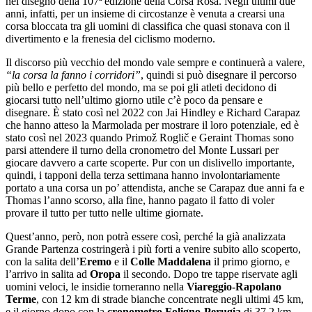
nel disegno della 107ª edizione della Corsa Rosa. Negli ultimi due
anni, infatti, per un insieme di circostanze è venuta a crearsi una
corsa bloccata tra gli uomini di classifica che quasi stonava con il
divertimento e la frenesia del ciclismo moderno.
Il discorso più vecchio del mondo vale sempre e continuerà a valere,
“la corsa la fanno i corridori”
, quindi si può disegnare il percorso
più bello e perfetto del mondo, ma se poi gli atleti decidono di
giocarsi tutto nell’ultimo giorno utile c’è poco da pensare e
disegnare. È stato così nel 2022 con Jai Hindley e Richard Carapaz
che hanno atteso la Marmolada per mostrare il loro potenziale, ed è
stato così nel 2023 quando Primož Roglič e Geraint Thomas sono
parsi attendere il turno della cronometro del Monte Lussari per
giocare davvero a carte scoperte. Pur con un dislivello importante,
quindi, i tapponi della terza settimana hanno involontariamente
portato a una corsa un po’ attendista, anche se Carapaz due anni fa e
Thomas l’anno scorso, alla fine, hanno pagato il fatto di voler
provare il tutto per tutto nelle ultime giornate.
Quest’anno, però, non potrà essere così, perché la già analizzata
Grande Partenza costringerà i più forti a venire subito allo scoperto,
con la salita dell’
Eremo
e il
Colle Maddalena
il primo giorno, e
l’arrivo in salita ad
Oropa
il secondo. Dopo tre tappe riservate agli
uomini veloci, le insidie torneranno nella
Viareggio-Rapolano
Terme
, con 12 km di strade bianche concentrate negli ultimi 45 km,
e il giorno dopo con la
cronometro Foligno-Perugia
di 37,2 km,