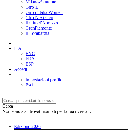
Milano-Sanremo
Giro-E
Giro d'Italia Women
Giro Next Gen
Il Giro d'Abruzzo
GranPiemonte
Il Lombardia
ITA
ENG
FRA
ESP
Accedi
--
Impostazioni profilo
Esci
Cerca
Non sono stati trovati risultati per la tua ricerca...
Edizione 2026