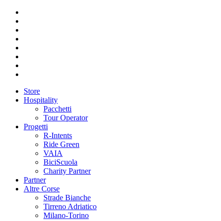
Store
Hospitality
Pacchetti
Tour Operator
Progetti
R-Intents
Ride Green
VAIA
BiciScuola
Charity Partner
Partner
Altre Corse
Strade Bianche
Tirreno Adriatico
Milano-Torino