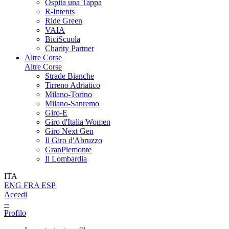
Ospita una Tappa
R-Intents
Ride Green
VAIA
BiciScuola
Charity Partner
Altre Corse
Altre Corse
Strade Bianche
Tirreno Adriatico
Milano-Torino
Milano-Sanremo
Giro-E
Giro d'Italia Women
Giro Next Gen
Il Giro d'Abruzzo
GranPiemonte
Il Lombardia
ITA
ENG
FRA
ESP
Accedi
--
Profilo