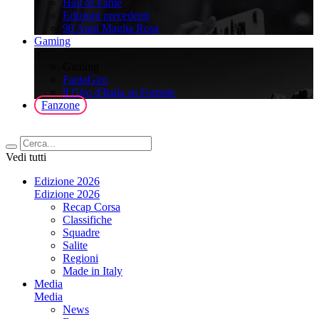
Hall of Fame
Edizioni precedenti
90 Anni Maglia Rosa
Gaming
>
Gaming
FantaGiro
ll Giro d'Italia su Fortnite
Fanzone
Vedi tutti
Edizione 2026
Edizione 2026
Recap Corsa
Classifiche
Squadre
Salite
Regioni
Made in Italy
Media
Media
News