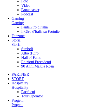
Foto
Video
Broadcaster
Podcast
Gaming
Gaming
FantaGiro d'Italia
Il Giro d'Italia su Fortnite
Fanzone
Storia
Storia
Simboli
Albo d'Oro
Hall of Fame
Edizioni Precedenti
90 Anni Maglia Rosa
PARTNER
STORE
Hospitality
Hospitality
Pacchetti
Tour Operator
Progetti
Progetti