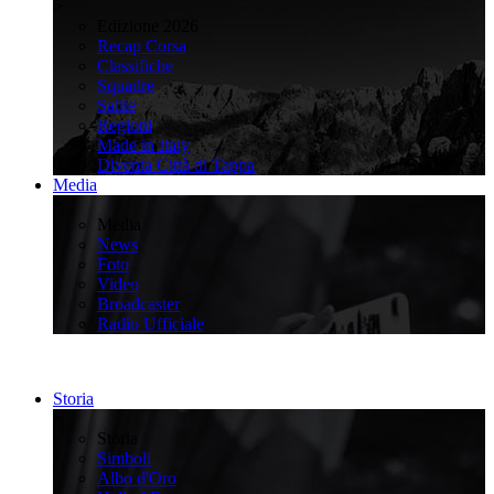
>
Edizione 2026
Recap Corsa
Classifiche
Squadre
Salite
Regioni
Made in Italy
Diventa Città di Tappa
Media
>
Media
News
Foto
Video
Broadcaster
Radio Ufficiale
Storia
>
Storia
Simboli
Albo d'Oro