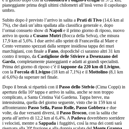
pianeggiante prima degli ultimi chilometri all’insù verso il capoluogo
umbro.
Subito dopo è previsto l’arrivo in salita a
Prati di Tivo
(14,6 km al
7%), che darà un’altra spallata alla classifica generale e, dopo
l’ormai consueto show di
Napoli
e il primo giorno di riposo, nuovo
arrivo in quota a
Cusano Mutri
(Bocca della Selva), che misura
17,9 km al 5,6%. I due arrivi allo sprint di Francavilla al Mare e
Cento verranno spezzati dalla sempre insidiosa tappa dei muri
marchigiani, con finale a
Fano
, dopodiché ci saranno altri 31 km
contro il tempo, da
Castiglione delle Stiviere a Desenzano del
Garda
, completamente pianeggianti e adatti ai grandi specialisti.
Prima del giorno di riposo c’è il
tappone da 220 km di Livigno
,
con la
Forcola di Livigno
(18 km al 7,1%) e il
Mottolino
(8,1 km
al 6,6%) da superare nel finale.
Dopo il break si ripartirà con il
Passo dello Stelvio
(Cima Coppi) in
apertura della 16ª tappa e arrivo in salita, anche se non troppo
complicato, a Santa Cristina Val Gardena. Tappa breve, ma
intensissima, quella del giorno seguente, visto che in 159 km si
affronteranno
Passo Sella, Passo Rolle, Passo Gobbera
e due
volte, da due versanti diversi, il
Passo Brocon
, con la salita che
porta all’arrivo di 12,2 km al 6,4%. A
Padova
dovrebbero sorridere
i velocisti, mentre a
Sappada
i fuggitivi, così la resa dei conti sarà
riservata alla 20ª frazione e alla doppia scalata del
Monte Grappa
,